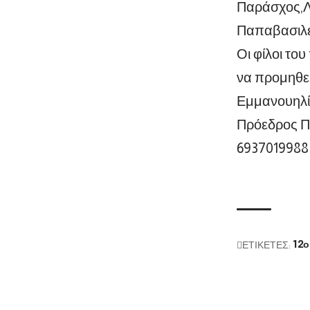
Παράσχος,Λ
Παπαβασιλεί
Οι φίλοι το
να προμηθευ
Εμμανουηλί
Πρόεδρος Π
6937019988
ΕΤΙΚΕΤΕΣ:
12ο