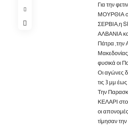
Για την φε
ΜΟΥΡΘΙΑ στ
ΣΕΡΒΙΑ,η 
ΑΛΒΑΝΙΑ κα
Πάτρα ,την 
Μακεδονίας 
φυσικά οι Π
Οι αγώνες δ
τις 3 μμ έως
Την Παρασκε
ΚΕΛΑΡΙ στο
οι απονομέ
τίμησαν την