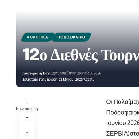
ΑΘΛΗΤΙΚΆ
ΠΟΔΌΣΦΑΙΡΟ
12ο Διεθνές Τουρ
Καστοριανή Εστία
Δημοσιεύτηκε: 29 Μαΐου, 2026
Τελευταία ενημέρωση: 29 Μαΐου, 2026 7:28 πμ
Οι Παλαίμα
Κοινοποίηση
Ποδοσφαιρισ
Ιουνίου 20
ΣΕΡΒΙΑ)στο