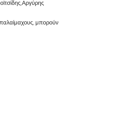
οϊτσίδης,Αργύρης
ς παλαίμαχους, μπορούν