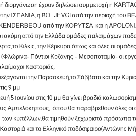
τινή διοργάνωση έχουν δηλώσει συμμετοχή η KART
ην ΙΣΠΑΝΙΑ, η ΒOLJEVCI από την περιοχή του Β
SKENDERBEOU από την ΚΟΡΥΤΣΑ και η APOLONIA 
ι ακόμη από την Ελλάδα ομάδες παλαιμάχων ποδο
Αρτα,το Κιλκίς, την Κέρκυρα όπως και όλες οι ομάδ
(Φλώρινα- Πόντιοι Κοζάνης – Μεσοποταμία- οι εργ
αλαίμαχοι Καστοριάς.
ιεξάγονται την Παρασκευή,το Σάββατο και την Κυρ
 τις 9 μμ
υή 5 Ιουνίου στις 10 μμ θα γίνει βραδιά καλωσορίσ
υς Αμπελόκηπους, όπου θα παραβρεθούν όλες οι ομ
ς των κυπέλλων,θα τιμηθούν ξεχωριστά πρόσωπα 
 Καστοριά και το Ελληνικό ποδόσφαιρο(Αντώνης Μ