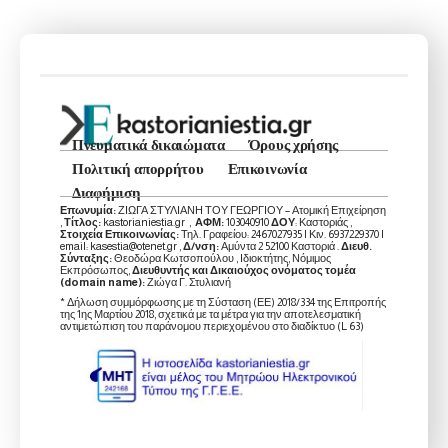
Πνευματικά δικαιώματα
Όρους χρήσης
Πολιτική απορρήτου
Επικοινωνία
Διαφήμιση
Επωνυμία:
ΖΙΩΓΑ ΣΤΥΛΙΑΝΗ ΤΟΥ ΓΕΩΡΓΙΟΥ – Ατομική Επιχείρηση
,
Τίτλος:
kastorianiestia.gr ,
ΑΦΜ:
103040910
ΔΟΥ
: Καστοριάς ,
Στοιχεία Επικοινωνίας:
Τηλ. Γραφείου: 2467027935 | Κιν. 6937229370 |
email: kasestia@otenet.gr ,
Δ/νση:
Αμύντα 2 52100 Καστοριά .
Διευθ.
Σύνταξης:
Θεοδώρα Κωτσοπούλου , Ιδιοκτήτης, Νόμιμος
Εκπρόσωπος,
Διευθυντής και Δικαιούχος ονόματος τομέα
(domain name):
Ζιώγα Γ. Στυλιανή
* Δήλωση συμμόρφωσης με τη Σύσταση (ΕΕ) 2018/334 της Επιτροπής
της 1ης Μαρτίου 2018, σχετικά με τα μέτρα για την αποτελεσματική
αντιμετώπιση του παράνομου περιεχομένου στο διαδίκτυο (L 63)