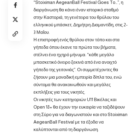
“Stoiximan AegeanBall Festival Goes To…”, η
διοργάνωση θα κάνει έναν ιστορικό σταθμό
στην Καστοριά, τη γενέτειρα του θρύλου του
ελληνικού μπάσκετ, Δημήτρη Διαμαντίδη, στις 2-
3 Μαΐου.
Η επιστροφή ενός θρύλου στον τόπο και στα
γήπεδα όπου έκανε τα πρώτα του βήματα,
στέλνει ένα ηχηρό μήνυμα: “κάθε μεγάλο
μπασκετικό όνειρο ξεκινά από ένα ανοιχτό
γήπεδο της γειτονιάς”. Οι συμμετέχοντες θα
ζήσουν μια μοναδική εμπειρία δίπλα του, ενώ
σύντομα θα ανακοινωθούν και μεγάλες
εκπλήξεις για τους νικητές.
Οι νικητές των κατηγοριών U11 Βικέλας και
Open 18+ θα έχουν την ευκαιρία να ταξιδέψουν
στη Σύρο για να διαγωνιστούν και στο Stoiximan
AegeanBall Festival με τα έξοδα να
καλύπτονται από τη διοργάνωση.