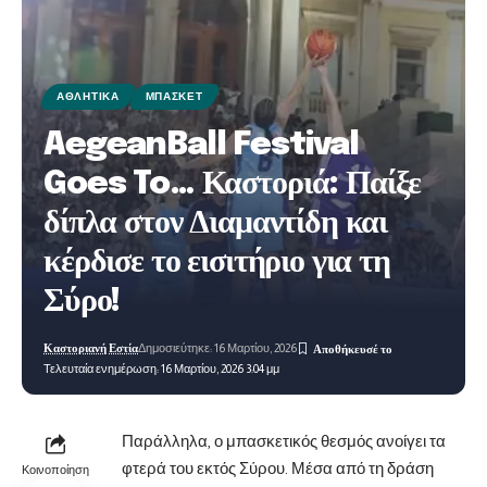
ΑΘΛΗΤΙΚΆ
ΜΠΆΣΚΕΤ
AegeanBall Festival
Goes To… Καστοριά: Παίξε
δίπλα στον Διαμαντίδη και
κέρδισε το εισιτήριο για τη
Σύρο!
Καστοριανή Εστία
Δημοσιεύτηκε: 16 Μαρτίου, 2026
Τελευταία ενημέρωση: 16 Μαρτίου, 2026 3:04 μμ
Παράλληλα, ο μπασκετικός θεσμός ανοίγει τα
φτερά του εκτός Σύρου. Μέσα από τη δράση
Κοινοποίηση