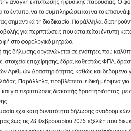
ς την ανάγκη εκτύπωσης ή φυσικής παρουσίας. Ο φ
ι το έντυπο, να το συμπληρώσει και να το επισυνάψ
ας σημαντικά τη διαδικασία. Παράλληλα, διατηρούν
οβολής για περιπτώσεις που απαιτείται έντυπη κα
ραφή στο φορολογικό μητρώο.
 της δήλωσης οργανώνεται σε ενότητες που καλύπτ
: στοιχεία επιχείρησης, έδρα, καθεστώς ΦΠΑ, δρασ
ν Αριθμών Δραστηριότητας, καθώς και δεδομένα γ
λλάδας. Παράλληλα, προβλέπεται ειδική μέριμνα για
ς και για περιπτώσεις διακοπής δραστηριότητας, με 
ης.
ημασία έχει και η δυνατότητα δήλωσης αναδρομικώ
τας έως τις 28 Φεβρουαρίου 2026, εξέλιξη που διευκ
 των επιχειρήσεων στο νέο σύστημα ταξινόμησης 