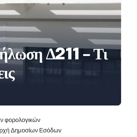
δήλωση Δ211 – Τι
εις
ων φορολογικών
η Αρχή Δημοσίων Εσόδων