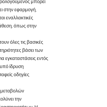
ορολογούμενος μπορεί
ει στην εφαρμογή,
ται εναλλακτικές
τάθεση, όπως στην
ουν όλες τις βασικές
τηριότητες βάσει των
ια εγκαταστάσεις εντός
 υπό ίδρυση
σαφείς οδηγίες
ν μεταβολών
ολύνει την
δραστηριοτήτων. Η