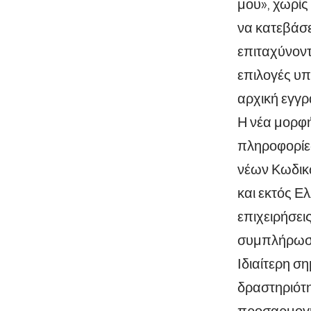
μου», χωρί
να κατεβάσε
επιταχύνοντ
επιλογές υπ
αρχική εγγ
Η νέα μορφή
πληροφορίες
νέων Κωδικώ
και εκτός Ε
επιχειρήσει
συμπλήρωσ
Ιδιαίτερη σ
δραστηριότη
προσαρμογή