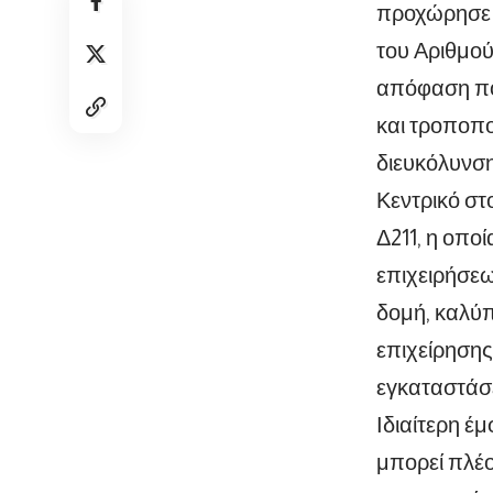
προχώρησε
του Αριθμού
απόφαση πο
και τροποπο
διευκόλυνση
Κεντρικό σ
Δ211, η οπο
επιχειρήσεω
δομή, καλύπ
επιχείρησης
εγκαταστάσε
Ιδιαίτερη έ
μπορεί πλέο