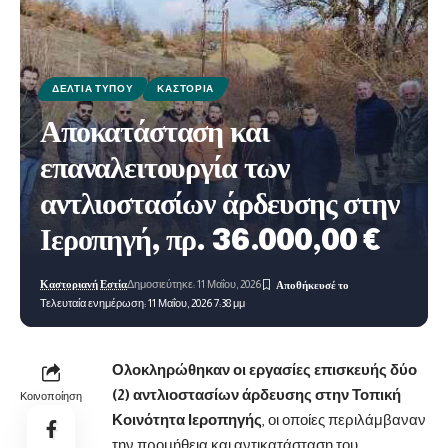
ΔΕΛΤΊΑ ΤΎΠΟΥ
ΚΑΣΤΟΡΙΆ
Αποκατάσταση και
επαναλειτουργία των
αντλιοστασίων άρδευσης στην
Ιεροπηγή, πρ. 36.000,00 €
Καστοριανή Εστία
Δημοσιεύτηκε: 11 Μαΐου, 2026
Τελευταία ενημέρωση: 11 Μαΐου, 2026 7:38 μμ
Ολοκληρώθηκαν οι εργασίες επισκευής δύο
(2) αντλιοστασίων άρδευσης στην Τοπική
Κοινοποίηση
Κοινότητα Ιεροπηγής
, οι οποίες περιλάμβαναν
την προμήθεια και αντικατάσταση
του