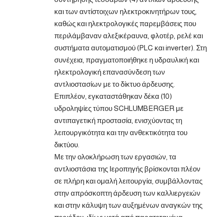
και των αντίστοιχων ηλεκτροκινητήρων τους,
καθώς και ηλεκτρολογικές παρεμβάσεις που
περιλάμβαναν αλεξικέραυνα, φλοτέρ, ρελέ και
συστήματα αυτοματισμού (PLC και inverter). Στη
συνέχεια, πραγματοποιήθηκε η υδραυλική και
ηλεκτρολογική επανασύνδεση των
αντλιοστασίων με το δίκτυο άρδευσης.
Επιπλέον, εγκαταστάθηκαν δέκα (10)
υδροληψίες τύπου SCHLUMBERGER με
αντιπαγετική προστασία, ενισχύοντας τη
λειτουργικότητα και την ανθεκτικότητα του
δικτύου.
Με την ολοκλήρωση των εργασιών, τα
αντλιοστάσια της Ιεροπηγής βρίσκονται πλέον
σε πλήρη και ομαλή λειτουργία, συμβάλλοντας
στην απρόσκοπτη άρδευση των καλλιεργειών
και στην κάλυψη των αυξημένων αναγκών της