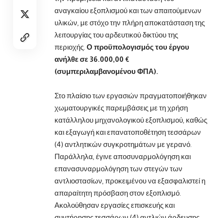
αναγκαίου εξοπλισμού και των απαιτούμενων
υλικών, με στόχο την πλήρη αποκατάσταση της
λειτουργίας του αρδευτικού δικτύου της
περιοχής.
Ο προϋπολογισμός του έργου
ανήλθε σε 36.000,00 €
(συμπεριλαμβανομένου ΦΠΑ).
Στο πλαίσιο των εργασιών πραγματοποιήθηκαν
χωματουργικές παρεμβάσεις με τη χρήση
κατάλληλου μηχανολογικού εξοπλισμού, καθώς
και εξαγωγή και επανατοποθέτηση τεσσάρων
(4) αντλητικών συγκροτημάτων με γερανό.
Παράλληλα, έγινε αποσυναρμολόγηση και
επανασυναρμολόγηση των στεγών των
αντλιοστασίων, προκειμένου να εξασφαλιστεί η
απαραίτητη πρόσβαση στον εξοπλισμό.
Ακολούθησαν εργασίες επισκευής και
συντήρησης τεσσάρων (4) αντλιών άρδευσης