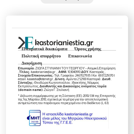
Πνευματικά δικαιώματα
Όρους χρήσης
Πολιτική απορρήτου
Επικοινωνία
Διαφήμιση
Επωνυμία:
ΖΙΩΓΑ ΣΤΥΛΙΑΝΗ ΤΟΥ ΓΕΩΡΓΙΟΥ – Ατομική Επιχείρηση
,
Τίτλος:
kastorianiestia.gr ,
ΑΦΜ:
103040910
ΔΟΥ
: Καστοριάς ,
Στοιχεία Επικοινωνίας:
Τηλ. Γραφείου: 2467027935 | Κιν. 6937229370 |
email: kasestia@otenet.gr ,
Δ/νση:
Αμύντα 2 52100 Καστοριά .
Διευθ.
Σύνταξης:
Θεοδώρα Κωτσοπούλου , Ιδιοκτήτης, Νόμιμος
Εκπρόσωπος,
Διευθυντής και Δικαιούχος ονόματος τομέα
(domain name):
Ζιώγα Γ. Στυλιανή
* Δήλωση συμμόρφωσης με τη Σύσταση (ΕΕ) 2018/334 της Επιτροπής
της 1ης Μαρτίου 2018, σχετικά με τα μέτρα για την αποτελεσματική
αντιμετώπιση του παράνομου περιεχομένου στο διαδίκτυο (L 63)