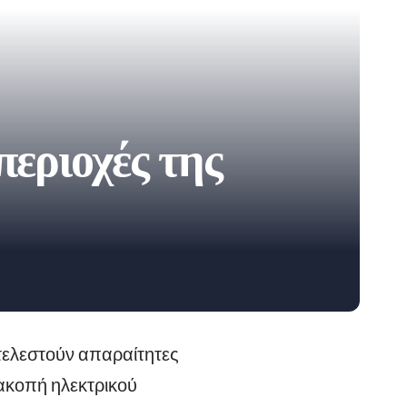
περιοχές της
κτελεστούν απαραίτητες
ιακοπή ηλεκτρικού