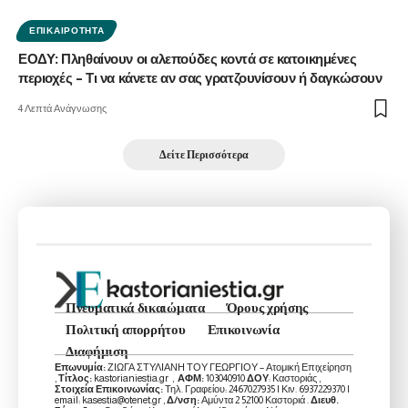
ΕΠΙΚΑΙΡΌΤΗΤΑ
ΕΟΔΥ: Πληθαίνουν οι αλεπούδες κοντά σε κατοικημένες
περιοχές – Τι να κάνετε αν σας γρατζουνίσουν ή δαγκώσουν
4 Λεπτά Ανάγνωσης
Δείτε Περισσότερα
Πνευματικά δικαιώματα
Όρους χρήσης
Πολιτική απορρήτου
Επικοινωνία
Διαφήμιση
Επωνυμία:
ΖΙΩΓΑ ΣΤΥΛΙΑΝΗ ΤΟΥ ΓΕΩΡΓΙΟΥ – Ατομική Επιχείρηση
,
Τίτλος:
kastorianiestia.gr ,
ΑΦΜ:
103040910
ΔΟΥ
: Καστοριάς ,
Στοιχεία Επικοινωνίας:
Τηλ. Γραφείου: 2467027935 | Κιν. 6937229370 |
email: kasestia@otenet.gr ,
Δ/νση:
Αμύντα 2 52100 Καστοριά .
Διευθ.