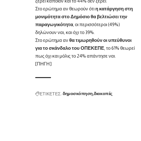
ξέρει κάποιον και το 44% δεν ξέρει.
Στο ερώτημα αν θεωρούν ότι
η κατάργηση στη
μονιμότητα στο Δημόσιο θα βελτιώσει την
παραγωγικότητα
, οι περισσότεροι (49%)
δηλώνουν ναι, και όχι το 39%.
Στο ερώτημα αν
θα τιμωρηθούν οι υπεύθυνοι
για το σκάνδαλο του ΟΠΕΚΕΠΕ
, το 61% θεωρεί
πως όχι και μόλις το 24% απάντησε ναι.
[ΠΗΓΗ]
ΕΤΙΚΕΤΕΣ:
δημοσκόπηση
διακοπές