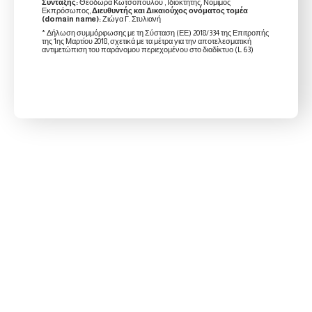
Σύνταξης:
Θεοδώρα Κωτσοπούλου , Ιδιοκτήτης, Νόμιμος
Εκπρόσωπος,
Διευθυντής και Δικαιούχος ονόματος τομέα
(domain name):
Ζιώγα Γ. Στυλιανή
* Δήλωση συμμόρφωσης με τη Σύσταση (ΕΕ) 2018/334 της Επιτροπής
της 1ης Μαρτίου 2018, σχετικά με τα μέτρα για την αποτελεσματική
αντιμετώπιση του παράνομου περιεχομένου στο διαδίκτυο (L 63)