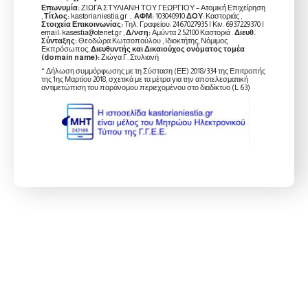
Επωνυμία:
ΖΙΩΓΑ ΣΤΥΛΙΑΝΗ ΤΟΥ ΓΕΩΡΓΙΟΥ – Ατομική Επιχείρηση
,
Τίτλος:
kastorianiestia.gr ,
ΑΦΜ:
103040910
ΔΟΥ
: Καστοριάς ,
Στοιχεία Επικοινωνίας:
Τηλ. Γραφείου: 2467027935 | Κιν. 6937229370 |
email: kasestia@otenet.gr ,
Δ/νση:
Αμύντα 2 52100 Καστοριά .
Διευθ.
Σύνταξης:
Θεοδώρα Κωτσοπούλου , Ιδιοκτήτης, Νόμιμος
Εκπρόσωπος,
Διευθυντής και Δικαιούχος ονόματος τομέα
(domain name):
Ζιώγα Γ. Στυλιανή
* Δήλωση συμμόρφωσης με τη Σύσταση (ΕΕ) 2018/334 της Επιτροπής
της 1ης Μαρτίου 2018, σχετικά με τα μέτρα για την αποτελεσματική
αντιμετώπιση του παράνομου περιεχομένου στο διαδίκτυο (L 63)