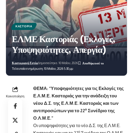
ΚΑΣΤΟΡΙΆ
ΕΛΜΕ Καστοριάς (Εκλογές,
Υποψηφιότητες, Απεργία)
Καστοριανή Εστία
Δημοσιεύτηκε: 10 Μαΐου, 2026
Τελευταία ενημέρωση: 10 Μαΐου, 2026 5:38 μμ
ΘΕΜΑ: “Υποψηφιότητες για τις Εκλογές της
Ε.Λ.Μ.Ε. Καστοριάς για την ανάδειξη του
Κοινοποίηση
νέου Δ.Σ. της Ε.Λ.Μ.Ε. Καστοριάς και των
ο
αντιπροσώπων για το 22
Συνέδριο της
Ο.Λ.Μ.Ε.”
Οι υποψηφιότητες για το νέο Δ.Σ. της Ε.Λ.Μ.Ε.
ο
Καστοριάς και για το 22
Συνέδριο της Ο.Λ.Μ.Ε.