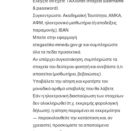
Ελέγξτε ότι έχετε TAXISnet στοιχεία (username
& password).
Συγκεντρώστε: Ακαδημαϊκή Ταυτότητα, ΑΜΚΑ,
ΑΦΜ, ηλεκτρονικό μισθωτήριο (ή αποδείξεις
παραμονής), IBAN.
Μπείτε στην εφαρμογή
stegastiko.minedu.gov.gr και συμπληρώστε
όλα τα πεδία προσεκτικά.
Αν υπάρχει συγκατοίκηση, συμπληρώστε τα
στοιχεία του δεύτερου φοιτητή και ανεβάστε ό,τι
απαιτείται (μισθωτήριο, βεβαιώσεις).
Υποβάλετε την αίτηση και κρατήστε τον
μοναδικό αριθμό υποβολής που θα λάβετε.
Εάν η ηλεκτρονική διασταύρωση των στοιχείων
δεν ολοκληρωθεί (π.χ. εκκρεμής φορολογική
δήλωση), η αίτηση παραμένει σε εκκρεμότητα
— παρακολουθείτε την κατάσταση και, αν
χρειαστεί, προσκομίστε τα απαιτούμενα