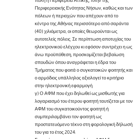
πόλη η Περιφέρεια Αττικής, πλην της
Περιφερειακής Ενότητας Νήσων, καθώς και των
πόλεων ή περιοχών που απέχουν από το
κέντρο της Αθήνας περισσότερο από σαράντα
(40) χιλιόμετρα, οι οποίες θεωρούνται ως
αυτοτελείς πόλεις. Σε περίπτωση αποτυχίας του
ηλεκτρονικού ελέγχου κι εφόσον συντρέχει η ως
άνω προϋπόθεση, προσκομίζεται βεβαίωση
σπουδών όπου αναγράφεται η έδρα του
Τμήματος που φοιτά ο συγκατοικών φοιτητής και
ο αρμόδιος υπάλληλος αξιολογεί το κριτήριο
στην ηλεκτρονική εφαρμογή.
γ) Ο ΑΦΜ που έχει δηλωθεί ως μισθωτής για
λογαριασμό του έτερου φοιτητή ταυτίζεται με τον
ΑΦΜ του συγκατοικούντος φοιτητή ή
συμπεριλαμβάνει τον φοιτητή ως
προστατευόμενο τέκνο στη φορολογική δήλωσή
του για το έτος 2024: