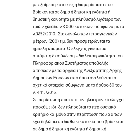
με εξαίρεση κατοικίες ή διαμερίσματα που
βρίσκονται σε δήμο ή δημοτική ενότητα ή
δημοτική κοινότητα με πληθυσμό λιγότερο των
τριών χιλιάδων 3.000 κατοίκων, σύμφωνα με το
ν.3852/2010. Στο σύνολο των τετραγωνικών
μέτρων (200) τ.μ. δεν προσμετρώνται τα
ημιτελή κτίσματα: Ο έλεγχος γίνεται με
αυτόματη διασύνδεση – διαλειτουργικότητα του
Πληροφοριακού Συστήματος υποβολής
αιτήσεων με τα αρχεία της Ανεξάρτητης Αρχής
Δημοσίων Εσόδων από όπου αντλούνται τα
σχετικά στοιχεία, σύμφωνα με το άρθρο 60 του
ν. 4415/2016.
Σε περίπτωση που από τον ηλεκτρονικό έλεγχο
προκύψει ότι δεν πληρούται το περιουσιακό
κριτήριο και μόνο στην περίπτωση που ο αιτών
έχει δηλώσει ότι διαθέτει κατοικία που βρίσκεται
σε δήμο ή δημοτική ενότητα ή δημοτική