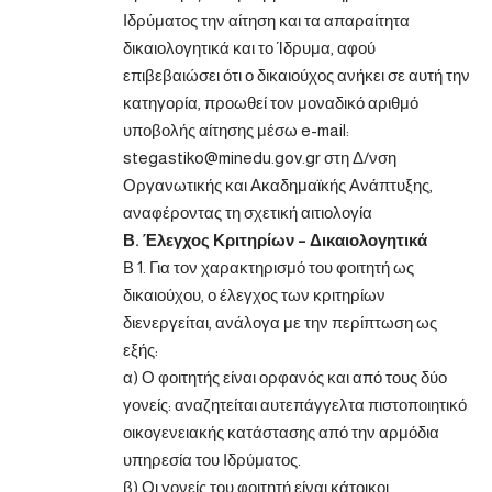
Ιδρύματος την αίτηση και τα απαραίτητα
δικαιολογητικά και το Ίδρυμα, αφού
επιβεβαιώσει ότι ο δικαιούχος ανήκει σε αυτή την
κατηγορία, προωθεί τον μοναδικό αριθμό
υποβολής αίτησης μέσω e-mail:
stegastiko@minedu.gov.gr στη Δ/νση
Οργανωτικής και Ακαδημαϊκής Ανάπτυξης,
αναφέροντας τη σχετική αιτιολογία
Β. Έλεγχος Κριτηρίων – Δικαιολογητικά
Β 1. Για τον χαρακτηρισμό του φοιτητή ως
δικαιούχου, ο έλεγχος των κριτηρίων
διενεργείται, ανάλογα με την περίπτωση ως
εξής:
α) Ο φοιτητής είναι ορφανός και από τους δύο
γονείς: αναζητείται αυτεπάγγελτα πιστοποιητικό
οικογενειακής κατάστασης από την αρμόδια
υπηρεσία του Ιδρύματος.
β) Οι γονείς του φοιτητή είναι κάτοικοι