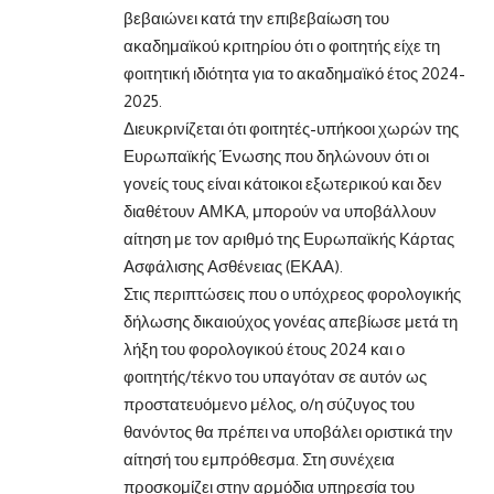
βεβαιώνει κατά την επιβεβαίωση του
ακαδημαϊκού κριτηρίου ότι ο φοιτητής είχε τη
φοιτητική ιδιότητα για το ακαδημαϊκό έτος 2024-
2025.
Διευκρινίζεται ότι φοιτητές-υπήκοοι χωρών της
Ευρωπαϊκής Ένωσης που δηλώνουν ότι οι
γονείς τους είναι κάτοικοι εξωτερικού και δεν
διαθέτουν ΑΜΚΑ, μπορούν να υποβάλλουν
αίτηση με τον αριθμό της Ευρωπαϊκής Κάρτας
Ασφάλισης Ασθένειας (ΕΚΑΑ).
Στις περιπτώσεις που ο υπόχρεος φορολογικής
δήλωσης δικαιούχος γονέας απεβίωσε μετά τη
λήξη του φορολογικού έτους 2024 και ο
φοιτητής/τέκνο του υπαγόταν σε αυτόν ως
προστατευόμενο μέλος, ο/η σύζυγος του
θανόντος θα πρέπει να υποβάλει οριστικά την
αίτησή του εμπρόθεσμα. Στη συνέχεια
προσκομίζει στην αρμόδια υπηρεσία του