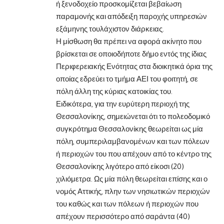
ή ξενοδοχείο προσκομίζεται βεβαίωση
παραμονής και απόδειξη παροχής υπηρεσιών
εξάμηνης τουλάχιστον διάρκειας.
Η μίσθωση θα πρέπει να αφορά ακίνητο που
βρίσκεται σε οποιοδήποτε δήμο εντός της ίδιας
Περιφερειακής Ενότητας στα διοικητικά όρια της
οποίας εδρεύει το τμήμα ΑΕΙ του φοιτητή, σε
πόλη άλλη της κύριας κατοικίας του.
Ειδικότερα, για την ευρύτερη περιοχή της
Θεσσαλονίκης, σημειώνεται ότι το πολεοδομικό
συγκρότημα Θεσσαλονίκης θεωρείται ως μία
πόλη, συμπεριλαμβανομένων και των πόλεων
ή περιοχών του που απέχουν από το κέντρο της
Θεσσαλονίκης λιγότερο από είκοσι (20)
χιλιόμετρα. Ως μία πόλη θεωρείται επίσης και ο
νομός Αττικής, πλην των νησιωτικών περιοχών
του καθώς και των πόλεων ή περιοχών που
απέχουν περισσότερο από σαράντα (40)