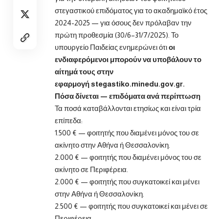
στεγαστικού επιδόματος για το ακαδημαϊκό έτος
2024-2025 — για όσους δεν πρόλαβαν την
πρώτη προθεσμία (30/6–31/7/2025). Το
υπουργείο Παιδείας ενημερώνει ότι
οι
ενδιαφερόμενοι μπορούν να υποβάλουν το
αίτημά τους στην
εφαρμογή
stegastiko.minedu.gov.gr.
Πόσα δίνεται — επιδόματα ανά περίπτωση
Τα ποσά καταβάλλονται ετησίως και είναι τρία
επίπεδα:
1.500 € — φοιτητής που διαμένει μόνος του σε
ακίνητο στην Αθήνα ή Θεσσαλονίκη.
2.000 € — φοιτητής που διαμένει μόνος του σε
ακίνητο σε Περιφέρεια.
2.000 € — φοιτητής που συγκατοικεί και μένει
στην Αθήνα ή Θεσσαλονίκη.
2.500 € — φοιτητής που συγκατοικεί και μένει σε
Περιφέρεια.