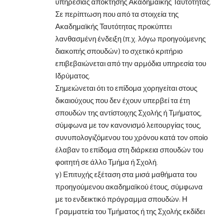
υπηρεσίας απόκτησης Ακαδημαϊκής Ταυτότητας.
Σε περίπτωση που από τα στοιχεία της
Ακαδημαϊκής Ταυτότητας προκύπτει
λανθασμένη ένδειξη (π.χ. λόγω προηγούμενης
διακοπής σπουδών) το σχετικό κριτήριο
επιβεβαιώνεται από την αρμόδια υπηρεσία του
Ιδρύματος.
Σημειώνεται ότι το επίδομα χορηγείται στους
δικαιούχους που δεν έχουν υπερβεί τα έτη
σπουδών της αντίστοιχης Σχολής ή Τμήματος,
σύμφωνα με τον κανονισμό λειτουργίας τους,
συνυπολογιζόμενου του χρόνου κατά τον οποίο
έλαβαν το επίδομα στη διάρκεια σπουδών του
φοιτητή σε άλλο Τμήμα ή Σχολή.
γ) Επιτυχής εξέταση στα μισά μαθήματα του
προηγούμενου ακαδημαϊκού έτους, σύμφωνα
με το ενδεικτικό πρόγραμμα σπουδών: Η
Γραμματεία του Τμήματος ή της Σχολής εκδίδει