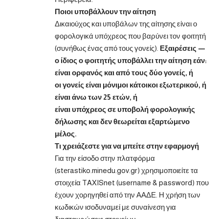
Ποιοι υποβάλλουν την αίτηση
Δικαιούχος και υποβάλων της αίτησης είναι ο
φορολογικά υπόχρεος που βαρύνει τον φοιτητή
(συνήθως ένας από τους γονείς).
Εξαιρέσεις —
ο ίδιος ο φοιτητής υποβάλλει την αίτηση εάν:
είναι ορφανός και από τους δύο γονείς, ή
οι γονείς είναι μόνιμοι κάτοικοι εξωτερικού, ή
είναι άνω των 25 ετών, ή
είναι υπόχρεος σε υποβολή φορολογικής
δήλωσης και δεν θεωρείται εξαρτώμενο
μέλος.
Τι χρειάζεστε για να μπείτε στην εφαρμογή
Για την είσοδο στην πλατφόρμα
(stегastiko.minedu.gov.gr) χρησιμοποιείτε τα
στοιχεία TAXISnet (username & password) που
έχουν χορηγηθεί από την ΑΑΔΕ. Η χρήση των
κωδικών ισοδυναμεί με συναίνεση για