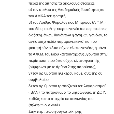
πεδία της αίτησης τα ακόλουθα στοιχεία:
α) τον αριθμό της Ακαδημαϊκής Ταυτότητας και
τον ΑΜΚΑ του φοιτητή,
β) τον Αριθμό Φορολογικού Μητρώου (Α.Φ.Μ.)
του ιδίου, του/της έτερου γονέα (σε περιπτώσεις
διαζευγμένων, θανόντων ή άγαμων γονέων, το
αντίστοιχο πεδίο παραμένει κενό) και του
φοιτητή εάν ο δικαιούχος είναι ο γονέας, ή μόνο
το Α.Φ.Μ. του ιδίου και του/της συζύγου του στην
περίπτωση που δικαιούχος είναι ο φοιτητής
(σύμφωνα με το άρθρο 2 της παρούσας),
γ) τον αριθμό του ηλεκτρονικού μισθωτηρίου
συμβολαίου,
δ) τον αριθμό του τραπεζικού του λογαριασμού
(ΙΒΑΝ), το πατρώνυμο, το μητρώνυμο, τη ΔΟΥ,
καθώς και τα στοιχεία επικοινωνίας του
(τηλέφωνο, e-mail).
Στην περίπτωση συγκατοίκησης,