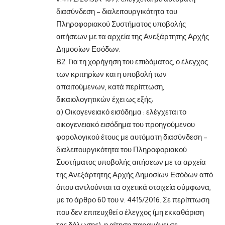
διασύνδεση – διαλειτουργικότητα του
Πληροφοριακού Συστήματος υποβολής
αιτήσεων με τα αρχεία της Ανεξάρτητης Αρχής
Δημοσίων Εσόδων.
Β2. Για τη χορήγηση του επιδόματος, ο έλεγχος
των κριτηρίων και η υποβολή των
απαιτούμενων, κατά περίπτωση,
δικαιολογητικών έχει ως εξής:
α) Οικογενειακό εισόδημα : ελέγχεται το
οικογενειακό εισόδημα του προηγούμενου
φορολογικού έτους με αυτόματη διασύνδεση –
διαλειτουργικότητα του Πληροφοριακού
Συστήματος υποβολής αιτήσεων με τα αρχεία
της Ανεξάρτητης Αρχής Δημοσίων Εσόδων από
όπου αντλούνται τα σχετικά στοιχεία σύμφωνα,
με το άρθρο 60 του ν. 4415/2016. Σε περίπτωση
που δεν επιτευχθεί ο έλεγχος (μη εκκαθάριση
της δήλωσης), η αίτηση παραμένει σε