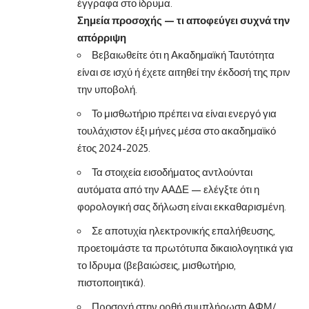
έγγραφα στο ίδρυμα.
Σημεία προσοχής — τι αποφεύγει συχνά την
απόρριψη
Βεβαιωθείτε ότι η Ακαδημαϊκή Ταυτότητα
είναι σε ισχύ ή έχετε αιτηθεί την έκδοσή της πριν
την υποβολή.
Το μισθωτήριο πρέπει να είναι ενεργό για
τουλάχιστον έξι μήνες μέσα στο ακαδημαϊκό
έτος 2024-2025.
Τα στοιχεία εισοδήματος αντλούνται
αυτόματα από την ΑΑΔΕ — ελέγξτε ότι η
φορολογική σας δήλωση είναι εκκαθαρισμένη.
Σε αποτυχία ηλεκτρονικής επαλήθευσης,
προετοιμάστε τα πρωτότυπα δικαιολογητικά για
το Ιδρυμα (βεβαιώσεις, μισθωτήριο,
πιστοποιητικά).
Προσοχή στην ορθή συμπλήρωση ΑΦΜ/