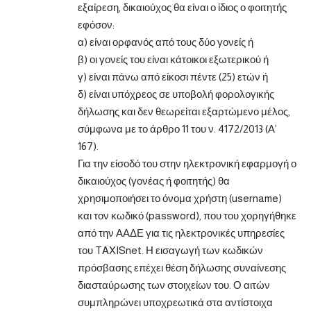
εξαίρεση, δικαιούχος θα είναι ο ίδιος ο φοιτητής
εφόσον:
α) είναι ορφανός από τους δύο γονείς ή
β) οι γονείς του είναι κάτοικοι εξωτερικού ή
γ) είναι πάνω από είκοσι πέντε (25) ετών ή
δ) είναι υπόχρεος σε υποβολή φορολογικής
δήλωσης και δεν θεωρείται εξαρτώμενο μέλος,
σύμφωνα με το άρθρο 11 του ν. 4172/2013 (Α’
167).
Για την είσοδό του στην ηλεκτρονική εφαρμογή ο
δικαιούχος (γονέας ή φοιτητής) θα
χρησιμοποιήσει το όνομα χρήστη (username)
και τον κωδικό (password), που του χορηγήθηκε
από την ΑΑΔΕ για τις ηλεκτρονικές υπηρεσίες
του TAXISnet. Η εισαγωγή των κωδικών
πρόσβασης επέχει θέση δήλωσης συναίνεσης
διασταύρωσης των στοιχείων του. Ο αιτών
συμπληρώνει υποχρεωτικά στα αντίστοιχα