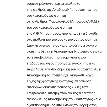
συμπληρώνονται και τα ακόλουθα:
ε) o αριθμός της Ακαδημαϊκής Ταυτότητας του
συγκατοικούντος φοιτητή,
στ) ο Αριθμός Φορολογικού Μητρώου (Α.Φ.Μ.)
του συγκατοικούντος φοιτητή,
ζ) ο Α.Φ.Μ. του προσώπου, όπως έχει δηλωθεί
στο μισθωτήριο του συγκατοικούντος φοιτητή
Στην περίπτωση που για οποιοδήποτε λόγο o
φοιτητής δεν έχει Ακαδημαϊκή Ταυτότητα σε ισχύ,
τότε υποβάλλει αίτηση χορήγησης του
επιδόματος, αφού προηγουμένως αιτηθεί και
παραλάβει την Ακαδημαϊκή του Ταυτότητα. Αν η
Ακαδημαϊκή Ταυτότητα έχει ακυρωθεί λόγω
λήξης της φοιτητικής ιδιότητας (περάτωση
σπουδών, διακοπή φοίτησης κ.λ.π.) τότε
λαμβάνονται υπόψη στοιχεία της τελευταίας
ακυρωμένης Ακαδημαϊκής του Ταυτότητας και ο
εξουσιοδοτημένος υπάλληλος του Ιδρύματος