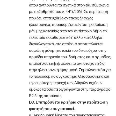
όπου αντλούνται τα σχετικά στοιχεία, σύμφωνα
με το άρθρο 60 του ν. 4415/2016. Σε περίπτωση
που δεν επιτευχθεί ο σχετικός έλεγχος
ηλεκτρονικά, προσκομίζεται έντυπη βεβαίωση
μόνιμης κατοικίας από τον αντίστοιχο Δήμο, το
τελευταίο εκκαθαριστικό ή άλλο κατάλληλο
δικαιολογητικό, στο οποίο να αποτυπώνεται
σαφώς η μόνιμη κατοικία του δικαιούχου, στην
αρμόδια υπηρεσία του Ιδρύματος και ο αρμόδιος
υπάλληλος επιβεβαιώνει το αντίστοιχο πεδίο
στην ηλεκτρονική εφαρμογή. Σημειώνεται ότι για
το πολεοδομικό συγκρότημα Θεσσαλονίκης και
την ευρύτερη περιοχή των Αθηνών ισχύουν
ομοίως τα όσα περιγράφονται στην παράγραφο
Β2.δ της παρούσας.
Β3. Επιπρόσθετα κριτήρια στην περίπτωση
φοιτητή που συγκατοικεί:
α) Ακαδημαϊκή Ιδιότητα του συγκατοικούντος