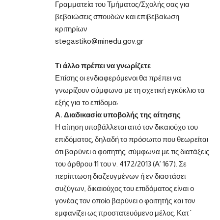
Γραμματεία του Τμήματος/Σχολής σας για
βεβαιώσεις σπουδών και επιβεβαίωση
κριτηρίων
stegastiko@minedu.gov.gr
Τι άλλο πρέπει να γνωρίζετε
Επίσης οι ενδιαφερόμενοι θα πρέπει να
γνωρίζουν σύμφωνα με τη σχετική εγκύκλιο τα
εξής για το επίδομα:
Α. Διαδικασία υποβολής της αίτησης
Η αίτηση υποβάλλεται από τον δικαιούχο του
επιδόματος, δηλαδή το πρόσωπο που θεωρείται
ότι βαρύνει ο φοιτητής, σύμφωνα με τις διατάξεις
του άρθρου 11 του ν. 4172/2013 (Α’ 167). Σε
περίπτωση διαζευγμένων ή εν διαστάσει
συζύγων, δικαιούχος του επιδόματος είναι ο
γονέας τον οποίο βαρύνει ο φοιτητής και τον
εμφανίζει ως προστατευόμενο μέλος. Κατ`