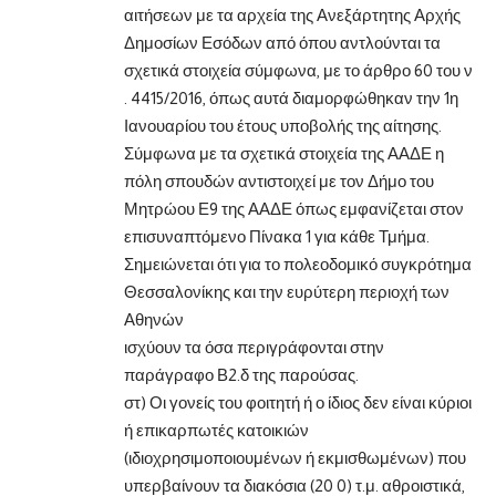
αιτήσεων με τα αρχεία της Ανεξάρτητης Αρχής
Δημοσίων Εσόδων από όπου αντλούνται τα
σχετικά στοιχεία σύμφωνα, με το άρθρο 60 του ν
. 4415/2016, όπως αυτά διαμορφώθηκαν την 1η
Ιανουαρίου του έτους υποβολής της αίτησης.
Σύμφωνα με τα σχετικά στοιχεία της ΑΑΔΕ η
πόλη σπουδών αντιστοιχεί με τον Δήμο του
Μητρώου Ε9 της ΑΑΔΕ όπως εμφανίζεται στον
επισυναπτόμενο Πίνακα 1 για κάθε Τμήμα.
Σημειώνεται ότι για το πολεοδομικό συγκρότημα
Θεσσαλονίκης και την ευρύτερη περιοχή των
Αθηνών
ισχύουν τα όσα περιγράφονται στην
παράγραφο Β2.δ της παρούσας.
στ) Οι γονείς του φοιτητή ή ο ίδιος δεν είναι κύριοι
ή επικαρπωτές κατοικιών
(ιδιοχρησιμοποιουμένων ή εκμισθωμένων) που
υπερβαίνουν τα διακόσια (20 0) τ.μ. αθροιστικά,