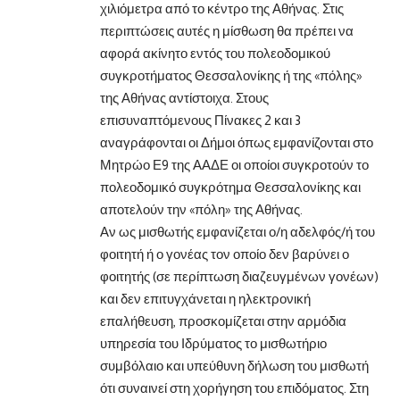
χιλιόμετρα από το κέντρο της Αθήνας. Στις
περιπτώσεις αυτές η μίσθωση θα πρέπει να
αφορά ακίνητο εντός του πολεοδομικού
συγκροτήματος Θεσσαλονίκης ή της «πόλης»
της Αθήνας αντίστοιχα. Στους
επισυναπτόμενους Πίνακες 2 και 3
αναγράφονται οι Δήμοι όπως εμφανίζονται στο
Μητρώο Ε9 της ΑΑΔΕ οι οποίοι συγκροτούν το
πολεοδομικό συγκρότημα Θεσσαλονίκης και
αποτελούν την «πόλη» της Αθήνας.
Αν ως μισθωτής εμφανίζεται ο/η αδελφός/ή του
φοιτητή ή ο γονέας τον οποίο δεν βαρύνει ο
φοιτητής (σε περίπτωση διαζευγμένων γονέων)
και δεν επιτυγχάνεται η ηλεκτρονική
επαλήθευση, προσκομίζεται στην αρμόδια
υπηρεσία του Ιδρύματος το μισθωτήριο
συμβόλαιο και υπεύθυνη δήλωση του μισθωτή
ότι συναινεί στη χορήγηση του επιδόματος. Στη