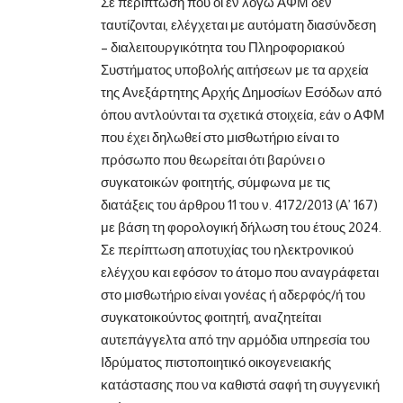
Σε περίπτωση που οι εν λόγω ΑΦΜ δεν
ταυτίζονται, ελέγχεται με αυτόματη διασύνδεση
– διαλειτουργικότητα του Πληροφοριακού
Συστήματος υποβολής αιτήσεων με τα αρχεία
της Ανεξάρτητης Αρχής Δημοσίων Εσόδων από
όπου αντλούνται τα σχετικά στοιχεία, εάν ο ΑΦΜ
που έχει δηλωθεί στο μισθωτήριο είναι το
πρόσωπο που θεωρείται ότι βαρύνει ο
συγκατοικών φοιτητής, σύμφωνα με τις
διατάξεις του άρθρου 11 του ν. 4172/2013 (Α’ 167)
με βάση τη φορολογική δήλωση του έτους 2024.
Σε περίπτωση αποτυχίας του ηλεκτρονικού
ελέγχου και εφόσον το άτομο που αναγράφεται
στο μισθωτήριο είναι γονέας ή αδερφός/ή του
συγκατοικούντος φοιτητή, αναζητείται
αυτεπάγγελτα από την αρμόδια υπηρεσία του
Ιδρύματος πιστοποιητικό οικογενειακής
κατάστασης που να καθιστά σαφή τη συγγενική