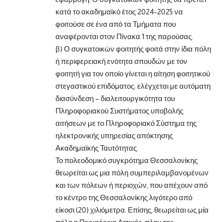
κατά το ακαδημαϊκό έτος 2024-2025 να
φοιτούσε σε ένα από τα Τμήματα που
αναφέρονται στον Πίνακα 1 της παρούσας.
β) Ο συγκατοικών φοιτητής φοιτά στην ίδια πόλη
ή περιφερειακή ενότητα σπουδών με τον
φοιτητή για τον οποίο γίνεται η αίτηση φοιτητικού
στεγαστικού επιδόματος: ελέγχεται με αυτόματη
διασύνδεση – διαλειτουργικότητα του
Πληροφοριακού Συστήματος υποβολής
αιτήσεων με το Πληροφοριακό Σύστημα της
ηλεκτρονικής υπηρεσίας απόκτησης
Ακαδημαϊκής Ταυτότητας.
Το πολεοδομικό συγκρότημα Θεσσαλονίκης
θεωρείται ως μια πόλη συμπεριλαμβανομένων
και των πόλεων ή περιοχών, που απέχουν από
το κέντρο της Θεσσαλονίκης λιγότερο από
είκοσι (20) χιλιόμετρα. Επίσης, θεωρείται ως μία