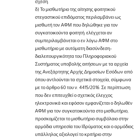
σχέση.
δ) Το μισθωτήριο της αίτησης φοιτητικού
στεγαστικού επιδόματος περιλαμβάνει ως
μισθωτή τον ΑΦΜ που δηλώθηκε για τον
συγκατοικούντα φοιτητή: ελέγχεται αν
συμπεριλαμβάνεται ο εν λόγω ΑΦΜ στο
μισθωτήριο με αυτόματη διασύνδεση-
διαλειτουργικότητα του Πληροφοριακού
Συστήματος υποβολής αιτήσεων με τα αρχεία
της Ανεξάρτητης Αρχής Δημοσίων Εσόδων από
όπου αντλούνται τα σχετικά στοιχεία, σύμφωνα
με το άρθρο 60 του ν. 4415/2016. Σε περίπτωση
που δεν επιτευχθεί ο σχετικός έλεγχος
ηλεκτρονικά και εφόσον εμφανίζεται ο δηλωθέν
ΑΦΜ για τον συγκατοικούντα στο μισθωτήριο,
προσκομίζεται το μισθωτήριο συμβόλαιο στην
αρμόδια υπηρεσία του Ιδρύματος και ο αρμόδιος
υπάλληλος αξιολογεί το κριτήριο στην