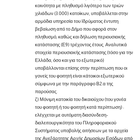
κοινότητα με πληθυσμό λιγότερο των τριών
χιλιάδων (3.000) κατοίκων, υποβάλλεται στην
αρμόδια υπηρεσία του Ιδρύματος έντυπη
βεβαίωση από το Δήμο που αφορά στον
πληθυσμό, καθώς και δήλωση περιουσιακής
κατάστασης (Ε9) τρέχοντος έτους. Αναλυτικά
στοιχεία περιουσιακής κατάστασης (τόσο για την
Ελλάδα, όσο και για το εξωτερικό)
υποβάλλονται επίσης στην περίπτωση που οι
γονείς του φοιτητή είναι κάτοικοι εξωτερικού
σύμφωνα με την παράγραφο Β2.α της
παρούσας.
ζ) Μόνιμη κατοικία του δικαιούχου (του γονέα
του φοιτητή ή του φοιτητή κατά περίπτωση) :
ελέγχεται με αυτόματη διασύνδεση-
διαλειτουργικότητα του Πληροφοριακού
Συστήματος υποβολής αιτήσεων με τα αρχεία
της Ανεξάρτητης Αρχής Δημοσίων Εσόδων από