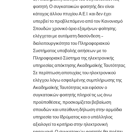
φοιτητή: Ο συγκατοικών φοιτητής δεν είναι
κάτοχος άλλου πτυχίου Α.Ε.Ι. και δεν έχει
υπερβεί το προβλεπόμενο από τον Κανονισμό
Σπουδών χρονικό όριο εξαμήνων φοίτησης:
ελέγχεται με αυτόματη διασύνδεση –
διαλειτουργικότητα του Πληροφοριακού
Συστήματος υποβολής αιτήσεων με το
Πληροφοριακό Σύστημα της ηλεκτρονικής
υπηρεσίας απόκτησης Ακαδημαϊκής Ταυτότητας.
Σε περίπτωση αποτυχίας του ηλεκτρονικού
ελέγχου λόγω εσφαλμένης συμπλήρωσης της
Ακαδημαϊκής Ταυτότητας και εφόσον ο
συγκατοικών φοιτητής πληροί τις ως άνω
προϋποθέσεις, προσκομίζεται βεβαίωση
σπουδών και υπεύθυνη δήλωση στην αρμόδια
υπηρεσία του Ιδρύματος και ο υπάλληλος
αξιολογεί το κριτήριο στην ηλεκτρονική
εφαρμογή. Ο συγκατοικών φοιτητής θα πρέπει