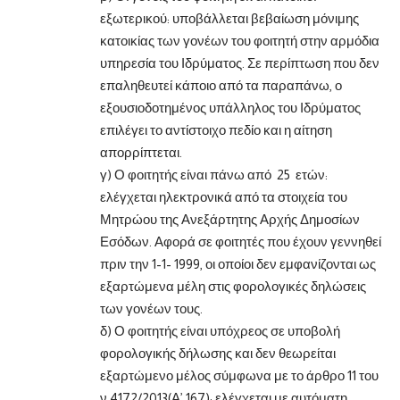
εξωτερικού: υποβάλλεται βεβαίωση μόνιμης
κατοικίας των γονέων του φοιτητή στην αρμόδια
υπηρεσία του Ιδρύματος. Σε περίπτωση που δεν
επαληθευτεί κάποιο από τα παραπάνω, ο
εξουσιοδοτημένος υπάλληλος του Ιδρύματος
επιλέγει το αντίστοιχο πεδίο και η αίτηση
απορρίπτεται.
γ) Ο φοιτητής είναι πάνω από 25 ετών:
ελέγχεται ηλεκτρονικά από τα στοιχεία του
Μητρώου της Ανεξάρτητης Αρχής Δημοσίων
Εσόδων. Αφορά σε φοιτητές που έχουν γεννηθεί
πριν την 1-1- 1999, οι οποίοι δεν εμφανίζονται ως
εξαρτώμενα μέλη στις φορολογικές δηλώσεις
των γονέων τους.
δ) Ο φοιτητής είναι υπόχρεος σε υποβολή
φορολογικής δήλωσης και δεν θεωρείται
εξαρτώμενο μέλος σύμφωνα με το άρθρο 11 του
ν.4172/2013(Α’ 167): ελέγχεται με αυτόματη