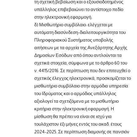
τη σχετική βεβαίωση και ο εξουσιοδοτημένος
υπάλληλος επιβεβαιώνει το αντίστοιχο πεδίο
στην ηλεκτρονική εφαρμογή.
δ) Μισθωτήριο συμβόλαιο: ελέγχεται με
αυτόματη διασύνδεση-διαλειτουργικότητα του
Πληροφοριακού Συστήματος υποβολής
αιτήσεων με τα αρχεία της Ανεξάρτητης Αρχής
Δημοσίων Εσόδων από όπου αντλούνται τα
σχετικά στοιχεία, σύμφωνα με το άρθρο 60 του
ν. 4415/2016. Σε περίπτωση που δεν επιτευχθεί ο
σχετικός έλεγχος ηλεκτρονικά, προσκομίζεται το
μισθωτήριο συμβόλαιο στην αρμόδια υπηρεσία
του Ιδρύματος και ο αρμόδιος υπάλληλος
αξιολογεί τα σχετιζόμενα με το μισθωτήριο
κριτήρια στην ηλεκτρονική εφαρμογή. Η
μίσθωση θα πρέπει να είναι σε ισχύ για
τουλάχιστον έξι μήνες εντός του ακαδ. έτους
2024-2025. Σε περίπτωση διαμονής σε πανσιόν