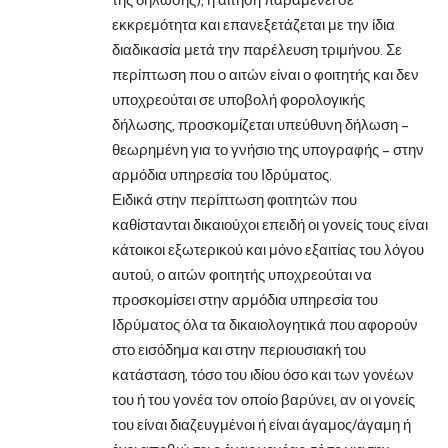
εκκρεμότητα και επανεξετάζεται με την ίδια
διαδικασία μετά την παρέλευση τριμήνου. Σε
περίπτωση που ο αιτών είναι ο φοιτητής και δεν
υποχρεούται σε υποβολή φορολογικής
δήλωσης, προσκομίζεται υπεύθυνη δήλωση –
θεωρημένη για το γνήσιο της υπογραφής – στην
αρμόδια υπηρεσία του Ιδρύματος.
Ειδικά στην περίπτωση φοιτητών που
καθίστανται δικαιούχοι επειδή οι γονείς τους είναι
κάτοικοι εξωτερικού και μόνο εξαιτίας του λόγου
αυτού, ο αιτών φοιτητής υποχρεούται να
προσκομίσει στην αρμόδια υπηρεσία του
Ιδρύματος όλα τα δικαιολογητικά που αφορούν
στο εισόδημα και στην περιουσιακή του
κατάσταση, τόσο του ιδίου όσο και των γονέων
του ή του γονέα τον οποίο βαρύνει, αν οι γονείς
του είναι διαζευγμένοι ή είναι άγαμος/άγαμη ή