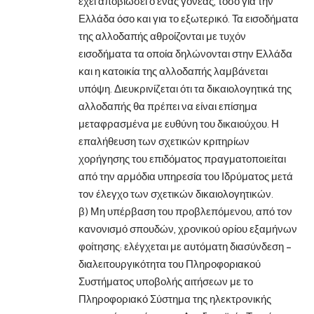
έχει αποβιώσει ο ένας γονέας, τόσο για την
Ελλάδα όσο και για το εξωτερικό. Τα εισοδήματα
της αλλοδαπής αθροίζονται με τυχόν
εισοδήματα τα οποία δηλώνονται στην Ελλάδα
και η κατοικία της αλλοδαπής λαμβάνεται
υπόψη. Διευκρινίζεται ότι τα δικαιολογητικά της
αλλοδαπής θα πρέπει να είναι επίσημα
μεταφρασμένα με ευθύνη του δικαιούχου. Η
επαλήθευση των σχετικών κριτηρίων
χορήγησης του επιδόματος πραγματοποιείται
από την αρμόδια υπηρεσία του Ιδρύματος μετά
τον έλεγχο των σχετικών δικαιολογητικών.
β) Μη υπέρβαση του προβλεπόμενου, από τον
κανονισμό σπουδών, χρονικού ορίου εξαμήνων
φοίτησης: ελέγχεται με αυτόματη διασύνδεση –
διαλειτουργικότητα του Πληροφοριακού
Συστήματος υποβολής αιτήσεων με το
Πληροφοριακό Σύστημα της ηλεκτρονικής