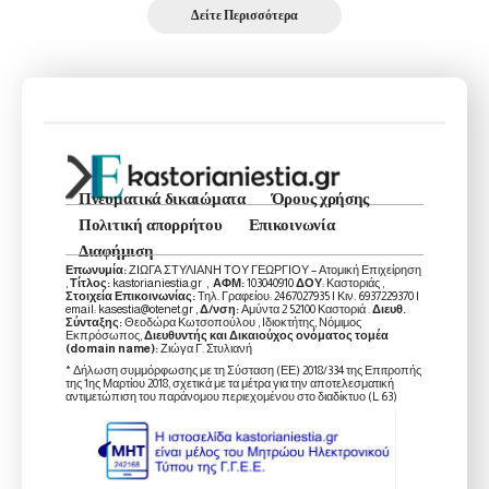
Δείτε Περισσότερα
Πνευματικά δικαιώματα
Όρους χρήσης
Πολιτική απορρήτου
Επικοινωνία
Διαφήμιση
Επωνυμία:
ΖΙΩΓΑ ΣΤΥΛΙΑΝΗ ΤΟΥ ΓΕΩΡΓΙΟΥ – Ατομική Επιχείρηση
,
Τίτλος:
kastorianiestia.gr ,
ΑΦΜ:
103040910
ΔΟΥ
: Καστοριάς ,
Στοιχεία Επικοινωνίας:
Τηλ. Γραφείου: 2467027935 | Κιν. 6937229370 |
email: kasestia@otenet.gr ,
Δ/νση:
Αμύντα 2 52100 Καστοριά .
Διευθ.
Σύνταξης:
Θεοδώρα Κωτσοπούλου , Ιδιοκτήτης, Νόμιμος
Εκπρόσωπος,
Διευθυντής και Δικαιούχος ονόματος τομέα
(domain name):
Ζιώγα Γ. Στυλιανή
* Δήλωση συμμόρφωσης με τη Σύσταση (ΕΕ) 2018/334 της Επιτροπής
της 1ης Μαρτίου 2018, σχετικά με τα μέτρα για την αποτελεσματική
αντιμετώπιση του παράνομου περιεχομένου στο διαδίκτυο (L 63)