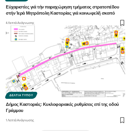
Εὐχαριστίες γιά τήν παραχώρηση τμήματος στρατοπέδου
στήν Ἱερά Μητρόπολη Καστορίας γιά κοινωφελῆ σκοπό
4 Λεπτά Ανάγνωσης
ΔΕΛΤΊΑ ΤΎΠΟΥ
Δήμος Καστοριάς: Κυκλοφοριακές ρυθμίσεις επί της οδού
Γράμμου
1 Λεπτά Ανάγνωσης