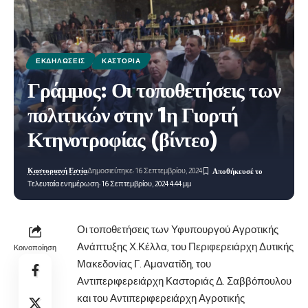
ΕΚΔΗΛΏΣΕΙΣ
ΚΑΣΤΟΡΙΆ
Γράμμος: Οι τοποθετήσεις των
πολιτικών στην 1η Γιορτή
Κτηνοτροφίας (βίντεο)
Καστοριανή Εστία
Δημοσιεύτηκε: 16 Σεπτεμβρίου, 2024
Τελευταία ενημέρωση: 16 Σεπτεμβρίου, 2024 4:44 μμ
Οι τοποθετήσεις των Υφυπουργού Αγροτικής
Ανάπτυξης Χ.Κέλλα, του Περιφερειάρχη Δυτικής
Κοινοποίηση
Μακεδονίας Γ. Αμανατίδη, του
Αντιπεριφερειάρχη Καστοριάς Δ. Σαββόπουλου
και του Αντιπεριφερειάρχη Αγροτικής