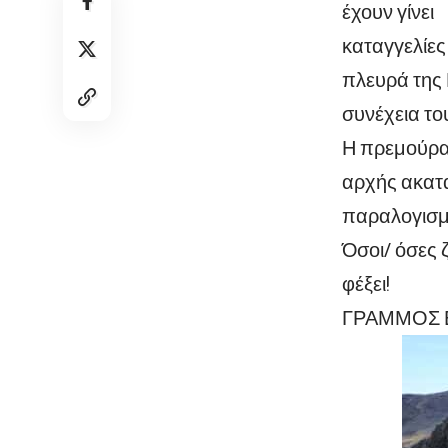
έχουν γίνει
καταγγελίε
πλευρά της 
συνέχεια το
Η πρεμούρα 
αρχής ακατα
παραλογισμ
Όσοι/ όσες 
φέξει!
ΓΡΑΜΜΟΣ 