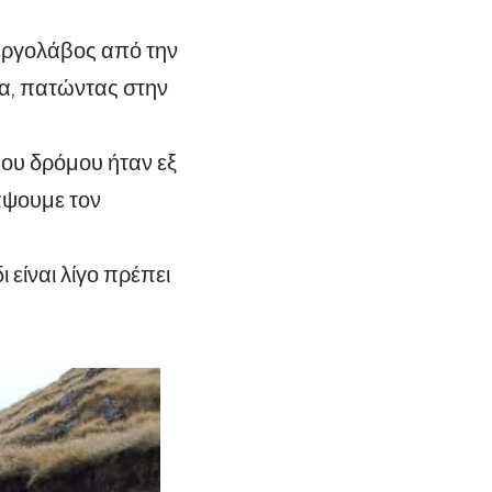
εργολάβος από την
ρα, πατώντας στην
ου δρόμου ήταν εξ
άψουμε τον
 είναι λίγο πρέπει