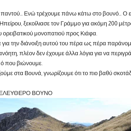
ς παντού… Ενώ τρέχουμε πάνω κάτω στο βουνό… Ο 
Ηπείρου, ξεκοίλιασε τον Γράμμο για ακόμη 200 μέτ
υ ορειβατικού μονοπατιού προς Κιάφα.
για την διάνοιξη αυτού του πέρα ως πέρα παράνομ
νόητη, πλέον δεν έχουμε άλλα λόγια για να περιγρ
ό που βιώνουμε.
ζούμε στα Βουνά, γνωρίζουμε ότι το πιο βαθύ σκοτάδι
ΕΛΕΥΘΕΡΟ ΒΟΥΝΟ