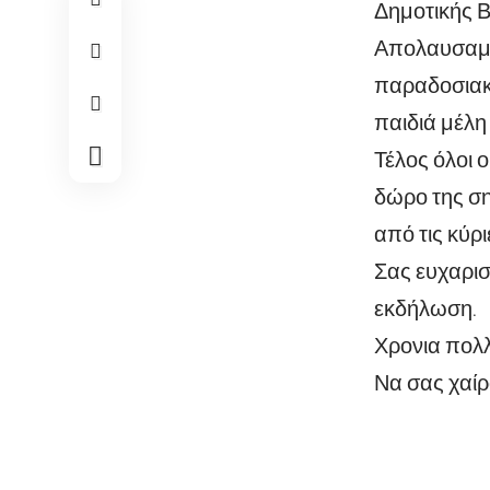
Δημοτικής 
Απολαυσαμε 
παραδοσιακο
παιδιά μέλη
Τέλος όλοι 
δώρο της ση
από τις κύρ
Σας ευχαρισ
εκδήλωση.
Χρονια πολλ
Να σας χαίρο