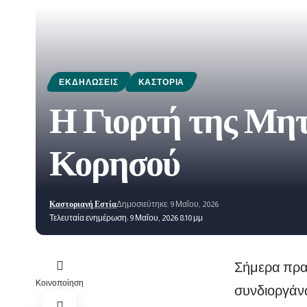
ΕΚΔΗΛΏΣΕΙΣ
ΚΑΣΤΟΡΙΆ
Η Γιορτή της Μητ
Κορησού
Καστοριανή Εστία
Δημοσιεύτηκε: 9 Μαΐου, 2026
Τελευταία ενημέρωση: 9 Μαΐου, 2026 8:10 μμ
Σήμερα πραγ
Κοινοποίηση
συνδιοργάν