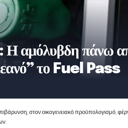
 Η αμόλυβδη πάνω απ
εανό” το Fuel Pass
πιβάρυνση, στον οικογενειακό προϋπολογισμό, φέρν
ων.