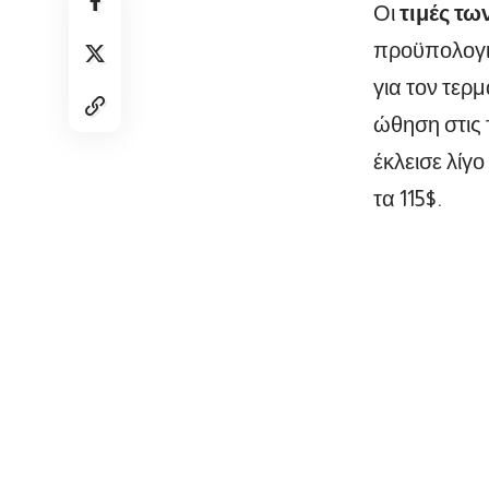
Οι
τιμές τω
προϋπολογι
για τον τερ
ώθηση στις 
έκλεισε λίγ
τα 115$.