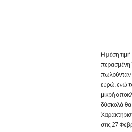
Η μέση τιμή
περασμένη Τ
πωλούνταν γ
ευρώ, ενώ τ
μικρή αποκλ
δύσκολά θα 
Χαρακτηριστ
στις 27 Φεβ