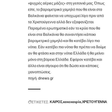
«ψυχρές αέριες μάζες» στη γειτονιά μας. Όπως
είπε, το βαρομετρικό χαμηλό που θα είναι στα
Βαλκάνια φαίνεται να υποχωρεί λίγο πριν από
τα Χριστούγεννα αλλά δεν εξαφανίζεται.
Παραμένει ερωτηματικό εάν το κρύο που θα
είναι στα Βαλκάνια θα συναντήσει κάποιο
βαρομετρικό χαμηλό και θα κατέβει λίγο πιο
νότια. Εάν κατέβει πιο νότια θα πρέπει να δούμε
αν θα φτάσει και στην νότια Ελλάδα ή θα μείνει
μόνο στη βόρεια Ελλάδα. Εφόρον κατέβει και
άλλο είναι σίγουρο ότι θα δώσει και κάποιες
χιονοπτώσεις.
πηγή:
dnews.gr
ΕΤΙΚΕΤΕΣ:
ΚΑΙΡΟΣ
κακοκαιρία
ΧΡΙΣΤΟΥΓΕΝΝΑ