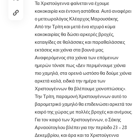
Τα Χριστούγεννα φαίνεται να έχουμε
κακοκαιρία και έντονη αστάθεια. Αυτό αναφέρει
ο μετεωρολόγος Κλέαρχος Μαρουσάκης.
Από την Τρίτη και μετά ένα ισχυρό κύμα
κακοκαιρίας θα δώσει αρκερές βροχές,
καταιγίδες σε θαλάσσιες και παραθαλάσσιες
εκτάσεις και χιόνια στα βουνά μας.
Αναφερόμενος στα χιόνια των επόμενων
ημερών τόνισε πως «Δεν περιμένουμε χιόνια
πιο χαμηλά, στα ορεινά ωστόσο θα δούμε χιόνια
αρκετά καλά, ειδικά την ημέρα των
Χριστουγέννων θα βλέπουμε χιονοπτώσεις».
Την Τρίτη, παραμονή Χριστουγέννων αυτό το
βαρομετρικό χαμηλό θα επιδεινώσει αρκετά τον
καιρό της χώρας με πολλές βροχές και ανέμους.
Για τον καιρό των Χριστουγέννων, ο Σάκης
Αρναούτογλου βλέπει για την περίοδο 23 – 28
Δεκεμβρίου, και άρα και τα Χριστούγεννα