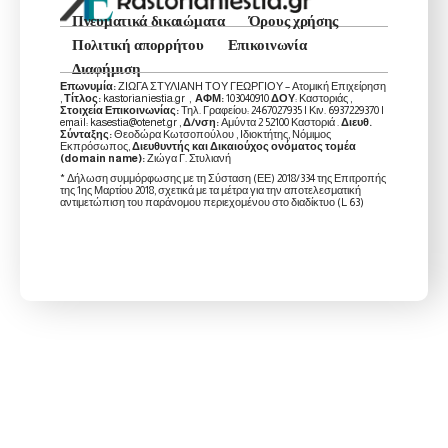
Πνευματικά δικαιώματα
Όρους χρήσης
Πολιτική απορρήτου
Επικοινωνία
Διαφήμιση
Επωνυμία:
ΖΙΩΓΑ ΣΤΥΛΙΑΝΗ ΤΟΥ ΓΕΩΡΓΙΟΥ – Ατομική Επιχείρηση
,
Τίτλος:
kastorianiestia.gr ,
ΑΦΜ:
103040910
ΔΟΥ
: Καστοριάς ,
Στοιχεία Επικοινωνίας:
Τηλ. Γραφείου: 2467027935 | Κιν. 6937229370 |
email: kasestia@otenet.gr ,
Δ/νση:
Αμύντα 2 52100 Καστοριά .
Διευθ.
Σύνταξης:
Θεοδώρα Κωτσοπούλου , Ιδιοκτήτης, Νόμιμος
Εκπρόσωπος,
Διευθυντής και Δικαιούχος ονόματος τομέα
(domain name):
Ζιώγα Γ. Στυλιανή
* Δήλωση συμμόρφωσης με τη Σύσταση (ΕΕ) 2018/334 της Επιτροπής
της 1ης Μαρτίου 2018, σχετικά με τα μέτρα για την αποτελεσματική
αντιμετώπιση του παράνομου περιεχομένου στο διαδίκτυο (L 63)