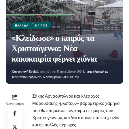
ΕΛΛΆΔΑ
ΚΑΙΡΌΣ
«Κλείδωσε» ο καιρός τα
Χριστούγεννα: Νέα
κακοκαιρία φέρνει χιόνια
Καστοριανή Εστία
Δημοσιεύτηκε: 17 Δεκεμβρίου, 2024
Τελευταία ενημέρωση: 17 Δεκεμβρίου, 2024 9:02 πμ
Σάκης Αρναούτολγου και Κλέαρχος
Μαρουσάκης «βλέπουν» βαρομετρικό χαμηλό
Κοινοποίηση
που θα επηρεάσει τον καιρό τις ημέρες των
Χριστουγέννων, και δεν αποκλείεται να χιονίσει
και σε πολλές περιοχές.