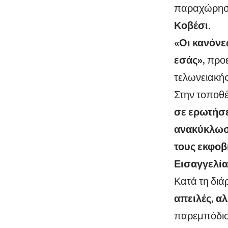
παραχώρησε
Κοβέσι
.
«Οι κανόνε
εσάς»,
προε
τελωνειακή
Στην τοποθ
σε ερωτήσε
ανακύκλωσ
τους εκφοβ
Εισαγγελία 
Κατά τη διά
απειλές, α
παρεμπόδισ