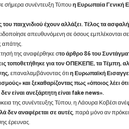
 σήμερα συνέντευξη Τύπου
η Ευρωπαία Γενική 
ς του παιχνιδιού έχουν αλλάξει. Τέλος τα ασφαλή
ιδοποίησε απευθυνόμενη σε όσους εμπλέκονται σε
ς απάτης.
έτησή της αναφέρθηκε σ
το άρθρο 86 του Συντάγμ
ις τοποθετήθηκε για τον ΟΠΕΚΕΠΕ, τα Τέμπη, αλ
ης,
επαναλαμβάνοντας ότι
η Ευρωπαϊκή Εισαγγε
ισμούς» και ξεκαθαρίζοντας πως «όποιος λέει ότ
δεν είναι ανεξάρτητη είναι fake news».
ρκεια της συνέντευξης Τύπου, η Λάουρα Κοβέσι αν
λλά δεν αναφέρεται σε αυτές
, παρά μόνο αν πρόκει
ης έρευνας.