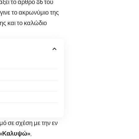
ξει το άρθρο 86 του
ινε το ακρωνύμιο της
ης και το καλώδιο
μό σε σχέση με την εν
η «Καλυψώ»
,