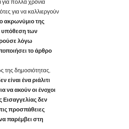
ι για πολλά χρόνια
τες για να καλλιεργούν
το ακρωνύμιο της
ν υπόθεση των
ορούσε λόγω
οποποιήσει το άρθρο
ως της δημοσιότητας,
εν είναι ένα ριάλιτι
α να ακούν οι ένοχοι
ς Εισαγγελίας δεν
 τις προσπάθειες
να παρέμβει στη