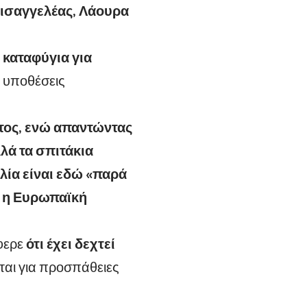
Εισαγγελέας,
Λάουρα
 καταφύγια για
 υποθέσεις
ατος, ενώ απαντώντας
λά τα σπιτάκια
λία είναι εδώ «παρά
ι η Ευρωπαϊκή
έφερε
ότι έχει δεχτεί
ται για προσπάθειες