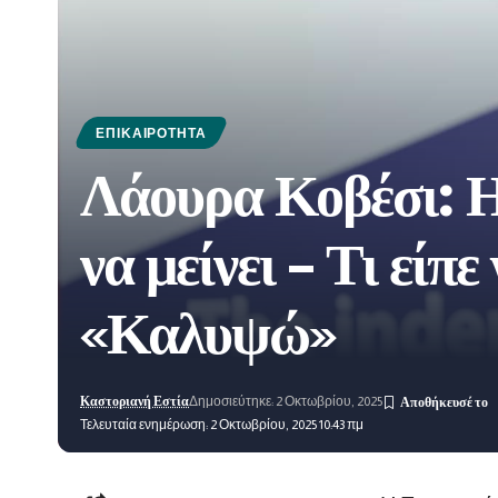
ΕΠΙΚΑΙΡΌΤΗΤΑ
Λάουρα Κοβέσι: Η
να μείνει – Τι εί
«Καλυψώ»
Καστοριανή Εστία
Δημοσιεύτηκε: 2 Οκτωβρίου, 2025
Τελευταία ενημέρωση: 2 Οκτωβρίου, 2025 10:43 πμ