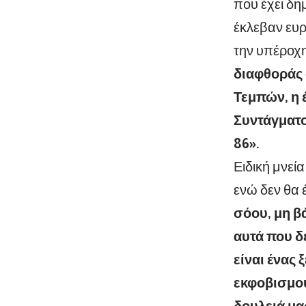
που έχει δη
έκλεβαν ευρ
την υπέροχη
διαφθοράς 
Τεμπών, η 
Συντάγματο
86».
Ειδική μνεί
ενώ δεν θα 
σόου, μη β
αυτά που δ
είναι ένας
εκφοβισμού
δουλειά μα