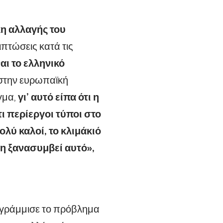
η αλλαγής του
πτώσεις κατά τις
αι το ελληνικό
 στην ευρωπαϊκή
γμα,
γι’ αυτό είπα ότι η
τι περίεργοι τύποι στο
ολύ καλοί, το κλιμάκιό
 μη ξανασυμβεί αυτό»,
ογράμμισε το πρόβλημα