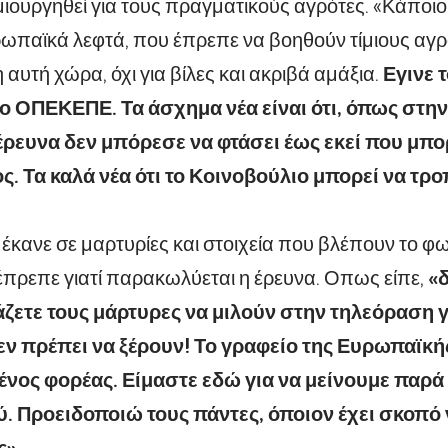
μιουργηθεί για τους πραγματικούς αγρότες. «Κάποιο
ωπαϊκά λεφτά, που έπρεπε να βοηθούν τίμιους αγρό
 αυτή χώρα, όχι για βίλες και ακριβά αμάξια.
Εγινε 
ο ΟΠΕΚΕΠΕ. Τα άσχημα νέα είναι ότι, όπως στη
έρευνα δεν μπόρεσε να φτάσει έως εκεί που μπ
ς. Τα καλά νέα ότι το Κοινοβούλιο μπορεί να τρ
α έκανε σε μαρτυρίες και στοιχεία που βλέπουν το φ
έπρεπε γιατί παρακωλύεται η έρευνα. Οπως είπε,
«δ
άζετε τους μάρτυρες να μιλούν στην τηλεόραση γι
εν πρέπει να ξέρουν! Το γραφείο της Ευρωπαϊκή
 ξένος φορέας. Είμαστε εδώ για να μείνουμε παρά
. Προειδοποιώ τους πάντες, όποιον έχει σκοπό 
ς».