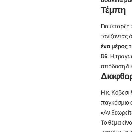
Τέμπη
Για ύπαρξη
τονίζοντας ό
ένα μέρος 
86.
Η τραγωδ
απόδοση δι
Διαφθο
Η κ. Κόβεσι
παγκόσμιο 
«Αν θεωρείτ
Το θέμα είν