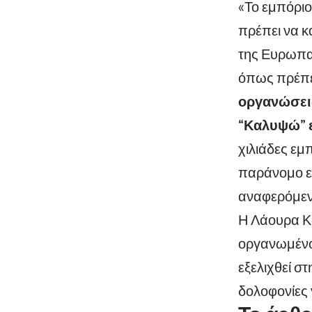
«Το εμπόριο
πρέπει να κ
της Ευρωπα
όπως πρέπε
οργανώσεις
“Καλυψώ” ε
χιλιάδες εμ
παράνομο εμ
αναφερόμεν
Η Λάουρα Κο
οργανωμένο
εξελιχθεί σ
δολοφονίες 