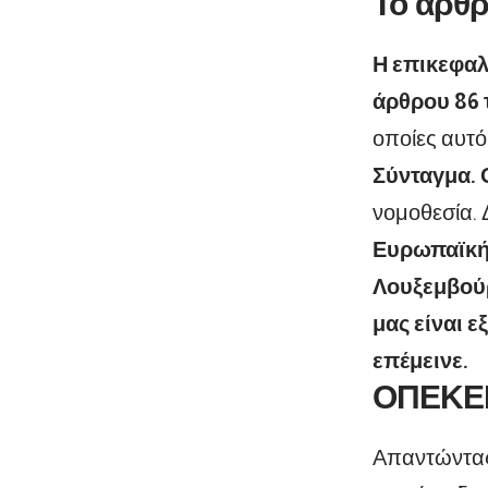
Το άρθ
Η επικεφαλ
άρθρου 86 
οποίες αυτ
Σύνταγμα. 
νομοθεσία.
Ευρωπαϊκή Ε
Λουξεμβούργ
μας είναι ε
επέμεινε.
ΟΠΕΚΕ
Απαντώντας