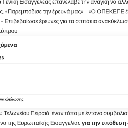
Γενική Εισαγγελέας επανέλαβε την ανάγκη να αλλά
ς: «Παρεμπόδισε την έρευνά μας» – «Ο ΟΠΕΚΕΠΕ έγ
– Επιβεβαίωσε έρευνες για τα σπιτάκια ανακύκλωσ
Κύπρου
χόμενα
86
ανακύκλωσης
υ Τελωνείου Πειραιά, έναν τόπο με έντονο συμβολισ
ευνα της Ευρωπαϊκής Εισαγγελίας
για την υπόθεσ