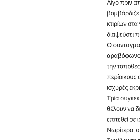
Λίγο πριν α
βομβάρδιζε
κτιρίων στα
διαψεύσει π
Ο συνταγματ
αραβόφωνο κ
την τοποθεσ
περίοικους 
ισχυρές εκρ
Τρία συγκεκ
θέλουν να δ
επιτεθεί σε 
Νωρίτερα, ο