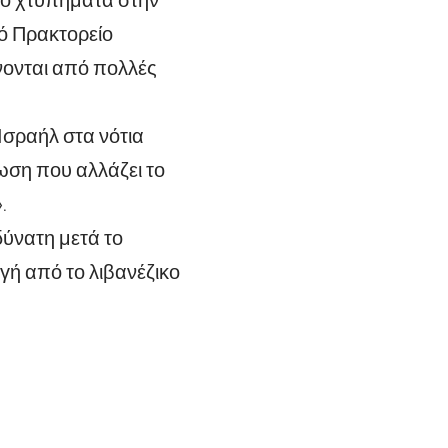
κό Πρακτορείο
νονται από πολλές
 Ισραήλ στα νότια
ωση που αλλάζει το
.
δύνατη μετά το
γή από το λιβανέζικο