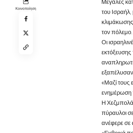
Mεγάλες κατ
Κοινοποίηση
του Ισραήλ,
κλιμάκωση
τον πόλεμο.
Οι ισραηλιν
εκτόξευσης 
αναπληρωτή
εξαπέλυσαν
«Μαζί τους 
ενημέρωση 
Η Χεζμπολά
πύραυλοι σε
ανέφερε σε
«Εχθρικά π