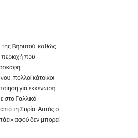
α της Βηρυτού, καθώς
 περιοχή που
ροσκάφη.
ου, πολλοί κάτοικοι
οποίηση για εκκένωση.
ε στο Γαλλικό
πό τη Συρία. Αυτός ο
α πάει» αφού δεν μπορεί