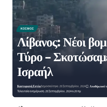
ΚΌΣΜΟΣ
Λίβανος: Νέοι βομ
Τύρο – Σκοτώσαμε 
Ισραήλ
Καστοριανή Εστία
Δημοσιεύτηκε: 28 Σεπτεμβρίου, 2024
Τελευταία ενημέρωση: 28 Σεπτεμβρίου, 2024 6:20 πμ