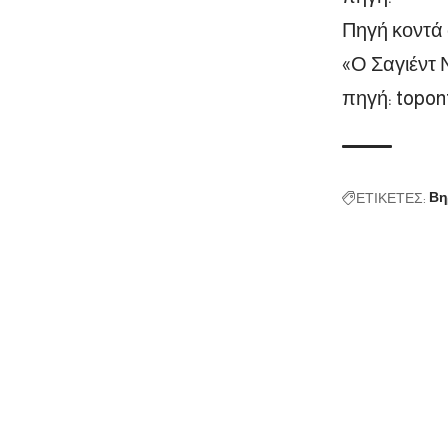
Πηγή κοντά 
«Ο Σαγιέντ 
πηγή:
topont
ΕΤΙΚΕΤΕΣ:
Βη