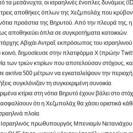
πό τα μεσάνυχτα, οι ισραηλινές ένοπλες δυνάμεις (I
 τρεις αποθήκες όπλων της Χεζμπολάχ που κρύβον
 νότια προάστια της Βηρυτού. Από την πλευρά της, 
ως αποθηκεύει όπλα σε συγκροτήματα κατοικιών.
άρχης Αβιχάι Αντραΐ, εκπρόσωπος του ισραηλινού 
οινό, δημοσίευσε στην πλατφόρμα Χ (πρώην Twitte
ία των τριών κτιρίων που αποτελούσαν στόχους, κ
σε ακτίνα 500 μέτρων να εγκαταλείψουν την περιοχή
ήξεις συγκλόνιζαν τη συγκεκριμένη συνοικία.
ριμένα κτίρια στη νότια Βηρυτό έχουν βάλει στο στό
ιασφαλίσουν ότι η Χεζμπολάχ θα χάσει οριστικά κά
ισραηλινά πλοία.
 Ισραηλινός πρωθυπουργός Μπενιαμίν Νετανιάχου ε