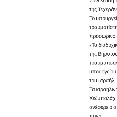
Συνέλευση τ
της Τεχεράν
Το υπουργεί
τραυματίστη
προσωρινό 
«Τα διαδοχι
της Βηρυτο
τραυμάτισαν
υπουργείου
του Ισραήλ.
Τα ισραηλιν
Χεζμπολάχ Χ
ανέφερε ο α
πηγή.