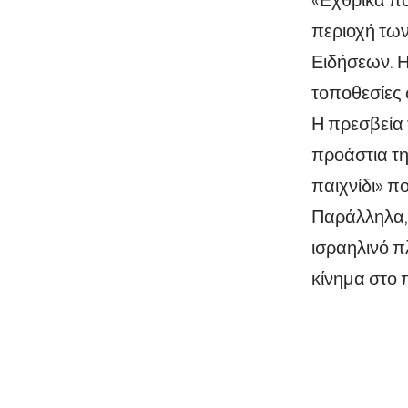
περιοχή των
Ειδήσεων. Η
τοποθεσίες 
Η πρεσβεία 
προάστια τη
παιχνίδι» π
Παράλληλα, 
ισραηλινό π
κίνημα στο 