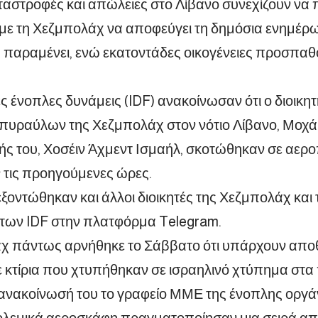
αστροφές και απώλειες στο Λίβανο συνεχίζουν να 
 με τη Χεζμπολάχ να αποφεύγει τη δημόσια ενημέρ
ς
παραμένει, ενώ εκατοντάδες οικογένειες προσπαθ
ές ένοπλες δυνάμεις (IDF) ανακοίνωσαν ότι ο διοικη
πυραύλων της Χεζμπολάχ στον νότιο Λίβανο, Μοχάμε
ς του, Χοσέιν Άχμεντ Ισμαήλ, σκοτώθηκαν σε αερ
 τις προηγούμενες ώρες.
εξοντώθηκαν και άλλοι διοικητές της Χεζμπολάχ και
των IDF στην πλατφόρμα Telegram.
χ πάντως αρνήθηκε το Σάββατο ότι υπάρχουν απο
 κτίρια που χτυπήθηκαν σε ισραηλινό χτύπημα στα
 ανακοίνωσή του το γραφείο ΜΜΕ της ένοπλης οργά
ολεμικά αεροσκάφη πραγματοποίησαν μια σειρά α