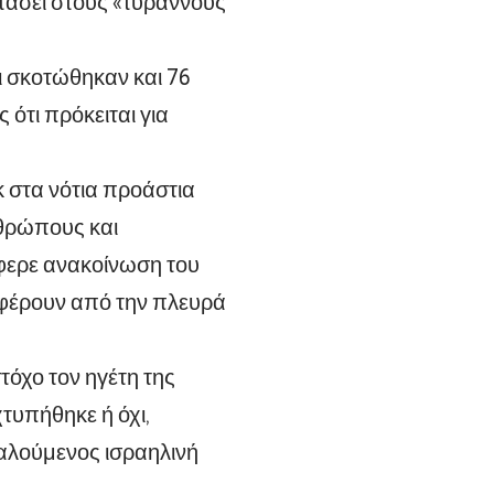
φτάσει στους «τύραννους
ι σκοτώθηκαν και 76
ότι πρόκειται για
κ στα νότια προάστια
νθρώπους και
έφερε ανακοίνωση του
αφέρουν από την πλευρά
όχο τον ηγέτη της
τυπήθηκε ή όχι,
καλούμενος ισραηλινή