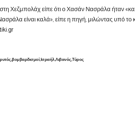
στη Χεζμπολάχ είπε ότι ο Χασάν Νασράλα ήταν «κα
Νασράλα είναι καλά», είπε η πηγή, μιλώντας υπό τ
iki.gr
ρυτός
βομβαρδισμοί
Ισραήλ
Λιβανός
Τύρος