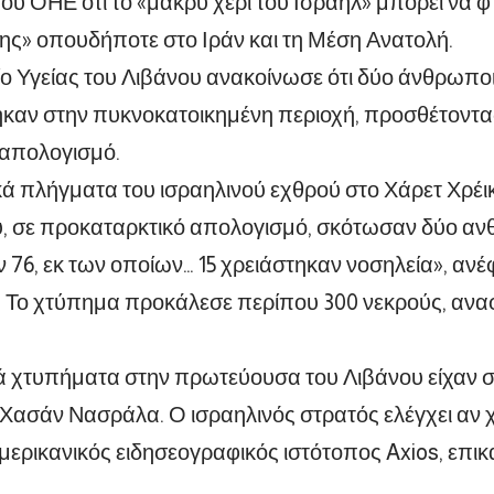
ου ΟΗΕ ότι το «μακρύ χέρι του Ισραήλ» μπορεί να 
ης» οπουδήποτε στο Ιράν και τη Μέση Ανατολή.
ο Υγείας του Λιβάνου ανακοίνωσε ότι δύο άνθρωπο
καν στην πυκνοκατοικημένη περιοχή, προσθέτοντας 
απολογισμό.
κά πλήγματα του ισραηλινού εχθρού στο Χάρετ Χρέι
ύ, σε προκαταρκτικό απολογισμό, σκότωσαν δύο α
 76, εκ των οποίων… 15 χρειάστηκαν νοσηλεία», αν
. Το χτύπημα προκάλεσε περίπου 300 νεκρούς, αν
ά χτυπήματα στην πρωτεύουσα του Λιβάνου είχαν στ
ασάν Νασράλα. Ο ισραηλινός στρατός ελέγχει αν χ
μερικανικός ειδησεογραφικός ιστότοπος Axios, επι