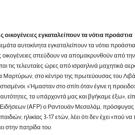
ς οικογένειες εγκαταλείπουν τα νότια προάστια
εμάτα αυτοκίνητα εγκαταλείπουν τα νότια προάστι
ς οικογένειες σπεύδουν να απομακρυνθούν από την
αι τις τελευταίες ώρες από ισραηλινά μαχητικά αε
α Μαρτύρων, στο κέντρο της πρωτεύουσας του Λιβάν
στισμένοι. «Ήμασταν στο σπίτι όταν έγινε η προειδ
ταυτότητες, τα υπάρχοντά μας και βγήκαμε έξω», είπ
 Ειδήσεων (AFP) ο Ραντουάν Μεσαλάμ, πρόσφυγας α
παιδιών, ηλικίας 3-17 ετών, λέει ότι δεν έχει «πού ν
ει στην πατρίδα του.