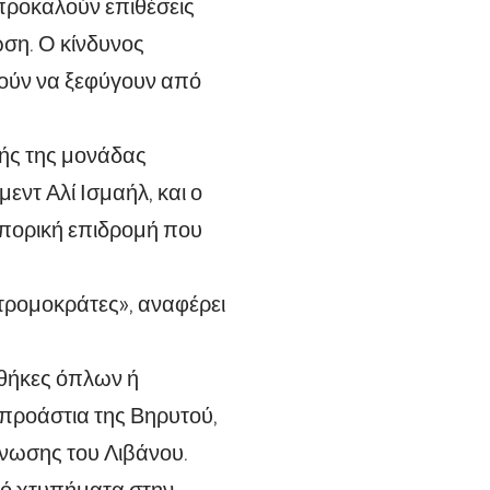
προκαλούν επιθέσεις
ωση. Ο κίνδυνος
ούν να ξεφύγουν από
τής της μονάδας
ντ Αλί Ισμαήλ, και ο
οπορική επιδρομή που
 τρομοκράτες», αναφέρει
θήκες όπλων ή
 προάστια της Βηρυτού,
νωσης του Λιβάνου.
πό χτυπήματα στην