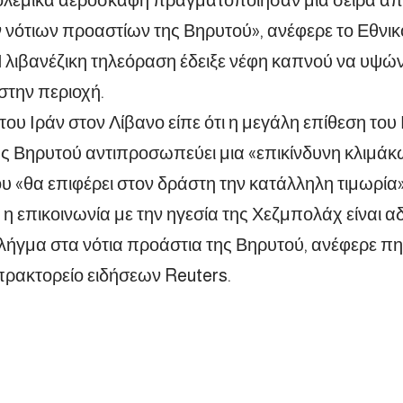
 νότιων προαστίων της Βηρυτού», ανέφερε το Εθνι
 λιβανέζικη τηλεόραση έδειξε νέφη καπνού να υψώ
στην περιοχή.
του Ιράν στον Λίβανο είπε ότι η μεγάλη επίθεση του
ς Βηρυτού αντιπροσωπεύει μια «επικίνδυνη κλιμάκ
ου «θα επιφέρει στον δράστη την κατάλληλη τιμωρία»
η επικοινωνία με την ηγεσία της Χεζμπολάχ είναι α
λήγμα στα νότια προάστια της Βηρυτού, ανέφερε πη
πρακτορείο ειδήσεων Reuters.