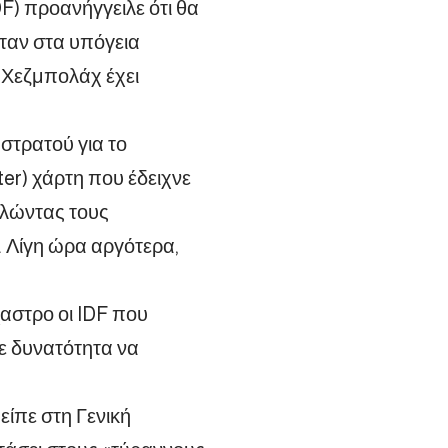
DF) προανήγγειλε ότι θα
ταν στα υπόγεια
η Χεζμπολάχ έχει
στρατού για το
r) χάρτη που έδειχνε
αλώντας τους
. Λίγη ώρα αργότερα,
χαστρο οι IDF που
θε δυνατότητα να
ίπε στη Γενική