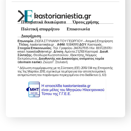
Πνευματικά δικαιώματα
Όρους χρήσης
Πολιτική απορρήτου
Επικοινωνία
Διαφήμιση
Επωνυμία:
ΖΙΩΓΑ ΣΤΥΛΙΑΝΗ ΤΟΥ ΓΕΩΡΓΙΟΥ – Ατομική Επιχείρηση
,
Τίτλος:
kastorianiestia.gr ,
ΑΦΜ:
103040910
ΔΟΥ
: Καστοριάς ,
Στοιχεία Επικοινωνίας:
Τηλ. Γραφείου: 2467027935 | Κιν. 6937229370 |
email: kasestia@otenet.gr ,
Δ/νση:
Αμύντα 2 52100 Καστοριά .
Διευθ.
Σύνταξης:
Θεοδώρα Κωτσοπούλου , Ιδιοκτήτης, Νόμιμος
Εκπρόσωπος,
Διευθυντής και Δικαιούχος ονόματος τομέα
(domain name):
Ζιώγα Γ. Στυλιανή
* Δήλωση συμμόρφωσης με τη Σύσταση (ΕΕ) 2018/334 της Επιτροπής
της 1ης Μαρτίου 2018, σχετικά με τα μέτρα για την αποτελεσματική
αντιμετώπιση του παράνομου περιεχομένου στο διαδίκτυο (L 63)