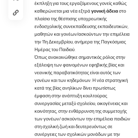
έκπληξη για τους εργαζόμενους γονείς καθώς
καθιερώνεται μια νέα εξτρά
γονική άδεια
στο
πλαίσιο της θέσπισης υποχρεωτικής
ενδοσχολικής συνεκπαίδευσης εκπαιδευτικών,
μαθητών και γονέων/ασκούντων την επιμέλεια
την 11η Δεκεμβρίου, ανήμερα της Παγκόσμιας
Ημέρας του Παιδιού.
Όπως ανακοινώθηκε σημαντικός ρόλος στην
εξάλειψη των φαινομένων εφηβικής βίας και
νεανικής παραβατικότητας είναι αυτός των
γονέων και των κηδεμόνων. Η νέα στρατηγική
κατά της βίας ανηλίκων δίνει πρωτίστως
έμφαση στην ανάπτυξη κουλτούρας
συνεργασίας μεταξύ σχολείου, οικογένειας και
κοινότητας, στην ενθάρρυνση της συμμετοχής
των γονέων/ ασκούντων την επιμέλεια παιδιών
στη σχολική ζωή και δευτερευόντως σε
συνέργειες των σχολικών μονάδων με την