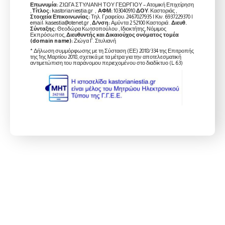
Επωνυμία:
ΖΙΩΓΑ ΣΤΥΛΙΑΝΗ ΤΟΥ ΓΕΩΡΓΙΟΥ – Ατομική Επιχείρηση
,
Τίτλος:
kastorianiestia.gr ,
ΑΦΜ:
103040910
ΔΟΥ
: Καστοριάς ,
Στοιχεία Επικοινωνίας:
Τηλ. Γραφείου: 2467027935 | Κιν. 6937229370 |
email: kasestia@otenet.gr ,
Δ/νση:
Αμύντα 2 52100 Καστοριά .
Διευθ.
Σύνταξης:
Θεοδώρα Κωτσοπούλου , Ιδιοκτήτης, Νόμιμος
Εκπρόσωπος,
Διευθυντής και Δικαιούχος ονόματος τομέα
(domain name):
Ζιώγα Γ. Στυλιανή
* Δήλωση συμμόρφωσης με τη Σύσταση (ΕΕ) 2018/334 της Επιτροπής
της 1ης Μαρτίου 2018, σχετικά με τα μέτρα για την αποτελεσματική
αντιμετώπιση του παράνομου περιεχομένου στο διαδίκτυο (L 63)