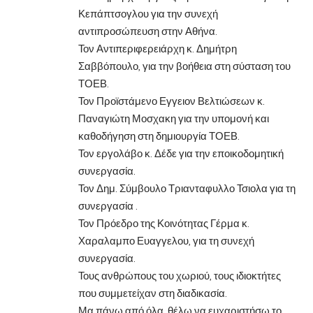
Κεπάπτσογλου για την συνεχή
αντιπροσώπευση στην Αθήνα.
Τον Αντιπεριφερειάρχη κ. Δημήτρη
Σαββόπουλο, για την βοήθεια στη σύσταση του
ΤΟΕΒ.
Τον Προϊστάμενο Εγγειον Βελτιώσεων κ.
Παναγιώτη Μοσχακη για την υπομονή και
καθοδήγηση στη δημιουργία ΤΟΕΒ.
Τον εργολάβο κ. Δέδε για την εποικοδομητική
συνεργασία.
Τον Δημ. Σύμβουλο Τριανταφυλλο Τσιολα για τη
συνεργασία .
Τον Πρόεδρο της Κοινότητας Γέρμα κ.
Χαραλαμπο Ευαγγελου, για τη συνεχή
συνεργασία.
Τους ανθρώπους του χωριού, τους ιδιοκτήτες
που συμμετείχαν στη διαδικασία.
Μα πάνω από όλα, θέλω να ευχαριστήσω το