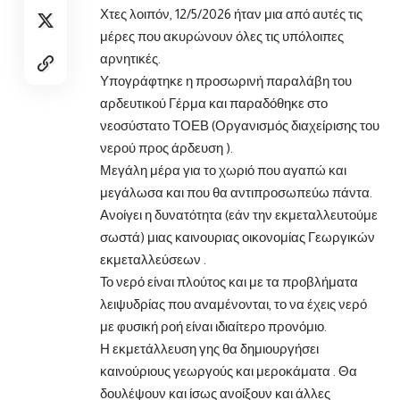
Χτες λοιπόν, 12/5/2026 ήταν μια από αυτές τις
μέρες που ακυρώνουν όλες τις υπόλοιπες
αρνητικές.
Υπογράφτηκε η προσωρινή παραλάβη του
αρδευτικού Γέρμα και παραδόθηκε στο
νεοσύστατο ΤΟΕΒ (Οργανισμός διαχείρισης του
νερού προς άρδευση ).
Μεγάλη μέρα για το χωριό που αγαπώ και
μεγάλωσα και που θα αντιπροσωπεύω πάντα.
Ανοίγει η δυνατότητα (εάν την εκμεταλλευτούμε
σωστά) μιας καινουριας οικονομίας Γεωργικών
εκμεταλλεύσεων .
Το νερό είναι πλούτος και με τα προβλήματα
λειψυδρίας που αναμένονται, το να έχεις νερό
με φυσική ροή είναι ιδιαίτερο προνόμιο.
Η εκμετάλλευση γης θα δημιουργήσει
καινούριους γεωργούς και μεροκάματα . Θα
δουλέψουν και ίσως ανοίξουν και άλλες