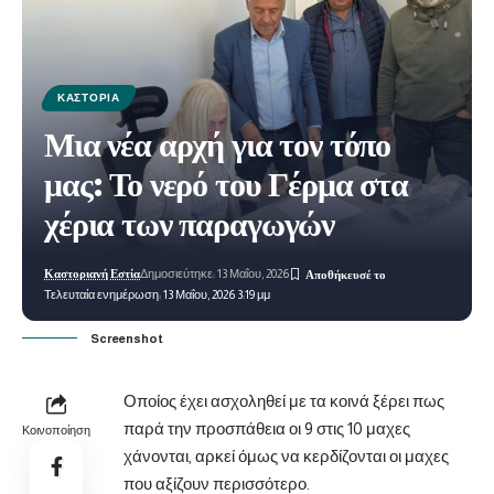
ΚΑΣΤΟΡΙΆ
Μια νέα αρχή για τον τόπο
μας: Το νερό του Γέρμα στα
χέρια των παραγωγών
Καστοριανή Εστία
Δημοσιεύτηκε: 13 Μαΐου, 2026
Τελευταία ενημέρωση: 13 Μαΐου, 2026 3:19 μμ
Screenshot
Οποίος έχει ασχοληθεί με τα κοινά ξέρει πως
παρά την προσπάθεια οι 9 στις 10 μαχες
Κοινοποίηση
χάνονται, αρκεί όμως να κερδίζονται οι μαχες
που αξίζουν περισσότερο.