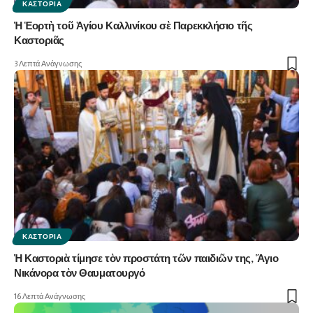
ΚΑΣΤΟΡΙΆ
Ἡ Ἑορτὴ τοῦ Ἁγίου Καλλινίκου σὲ Παρεκκλήσιο τῆς
Καστοριᾶς
3 Λεπτά Ανάγνωσης
ΚΑΣΤΟΡΙΆ
Ἡ Καστοριὰ τίμησε τὸν προστάτη τῶν παιδιῶν της, Ἅγιο
Νικάνορα τὸν Θαυματουργό
16 Λεπτά Ανάγνωσης