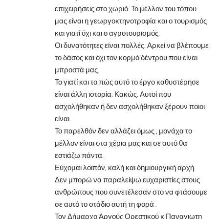
επιχειρήσεις στο χωριό. Το μέλλον του τόπου
μας είναι η γεωργοκτηνοτροφία και ο τουρισμός
και γιατί όχι και ο αγροτουρισμός.
Οι δυνατότητες είναι πολλές. Αρκεί να βλέπουμε
το δάσος και όχι τον κορμό δέντρου που είναι
μπροστά μας.
Το γιατί και το πώς αυτό το έργο καθυστέρησε
είναι άλλη ιστορία. Κακώς. Αυτοί που
ασχολήθηκαν ή δεν ασχολήθηκαν ξέρουν ποιοι
είναι.
Το παρελθόν δεν αλλάζει όμως , μονάχα το
μέλλον είναι στα χέρια μας και σε αυτό θα
εστιάζω πάντα.
Εύχομαι λοιπόν, καλή και δημιουργική αρχή.
Δεν μπορώ να παραλείψω ευχαριστίες στους
ανθρώπους που συνετέλεσαν στο να φτάσουμε
σε αυτό το στάδιο αυτή τη φορά .
Τον Δήμαρχο Αργούς Ορεστικού κ.Παναγιωτη