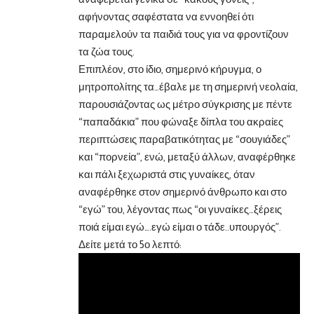
αφήνοντας σαφέστατα να εννοηθεί ότι
παραμελούν τα παιδιά τους για να φροντίζουν
τα ζώα τους.
Επιπλέον, στο ίδιο, σημερινό κήρυγμα, ο
μητροπολίτης τα…έβαλε με τη σημερινή νεολαία,
παρουσιάζοντας ως μέτρο σύγκρισης με πέντε
“παπαδάκια” που φώναξε δίπλα του ακραίες
περιπτώσεις παραβατικότητας με “σουγιάδες”
και “πορνεία”, ενώ, μεταξύ άλλων, αναφέρθηκε
και πάλι ξεχωριστά στις γυναίκες, όταν
αναφέρθηκε στον σημερινό άνθρωπο και στο
“εγώ” του, λέγοντας πως “οι γυναίκες…ξέρεις
ποιά είμαι εγώ….εγώ είμαι ο τάδε..υπουργός”.
Δείτε μετά το 5ο λεπτό: