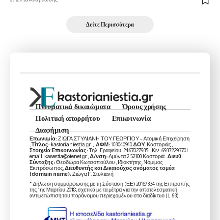
Δείτε Περισσότερα
Πνευματικά δικαιώματα
Όρους χρήσης
Πολιτική απορρήτου
Επικοινωνία
Διαφήμιση
Επωνυμία:
ΖΙΩΓΑ ΣΤΥΛΙΑΝΗ ΤΟΥ ΓΕΩΡΓΙΟΥ – Ατομική Επιχείρηση
,
Τίτλος:
kastorianiestia.gr ,
ΑΦΜ:
103040910
ΔΟΥ
: Καστοριάς ,
Στοιχεία Επικοινωνίας:
Τηλ. Γραφείου: 2467027935 | Κιν. 6937229370 |
email: kasestia@otenet.gr ,
Δ/νση:
Αμύντα 2 52100 Καστοριά .
Διευθ.
Σύνταξης:
Θεοδώρα Κωτσοπούλου , Ιδιοκτήτης, Νόμιμος
Εκπρόσωπος,
Διευθυντής και Δικαιούχος ονόματος τομέα
(domain name):
Ζιώγα Γ. Στυλιανή
* Δήλωση συμμόρφωσης με τη Σύσταση (ΕΕ) 2018/334 της Επιτροπής
της 1ης Μαρτίου 2018, σχετικά με τα μέτρα για την αποτελεσματική
αντιμετώπιση του παράνομου περιεχομένου στο διαδίκτυο (L 63)