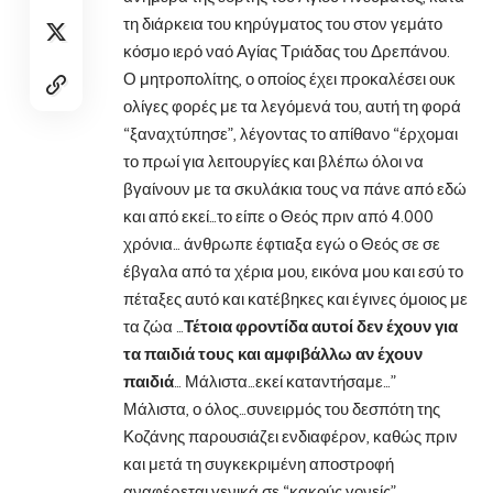
τη διάρκεια του κηρύγματος του στον γεμάτο
κόσμο ιερό ναό Αγίας Τριάδας του Δρεπάνου.
Ο μητροπολίτης, ο οποίος έχει προκαλέσει ουκ
ολίγες φορές με τα λεγόμενά του, αυτή τη φορά
“ξαναχτύπησε”, λέγοντας το απίθανο “έρχομαι
το πρωί για λειτουργίες και βλέπω όλοι να
βγαίνουν με τα σκυλάκια τους να πάνε από εδώ
και από εκεί…το είπε ο Θεός πριν από 4.000
χρόνια… άνθρωπε έφτιαξα εγώ ο Θεός σε σε
έβγαλα από τα χέρια μου, εικόνα μου και εσύ το
πέταξες αυτό και κατέβηκες και έγινες όμοιος με
τα ζώα …
Τέτοια φροντίδα αυτοί δεν έχουν για
τα παιδιά τους και αμφιβάλλω αν έχουν
παιδιά
… Μάλιστα…εκεί καταντήσαμε…”
Μάλιστα, ο όλος…συνειρμός του δεσπότη της
Κοζάνης παρουσιάζει ενδιαφέρον, καθώς πριν
και μετά τη συγκεκριμένη αποστροφή
αναφέρεται γενικά σε “κακούς γονείς”,