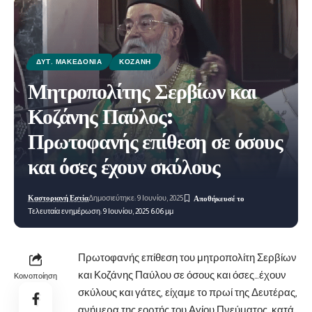
ΔΥΤ. ΜΑΚΕΔΟΝΊΑ
ΚΟΖΆΝΗ
Μητροπολίτης Σερβίων και
Κοζάνης Παύλος:
Πρωτοφανής επίθεση σε όσους
και όσες έχουν σκύλους
Καστοριανή Εστία
Δημοσιεύτηκε: 9 Ιουνίου, 2025
Τελευταία ενημέρωση: 9 Ιουνίου, 2025 6:06 μμ
Πρωτοφανής επίθεση του μητροπολίτη Σερβίων
και Κοζάνης Παύλου σε όσους και όσες…έχουν
Κοινοποίηση
σκύλους και γάτες, είχαμε το πρωί της Δευτέρας,
ανήμερα της εορτής του Αγίου
Πνεύματος, κατά