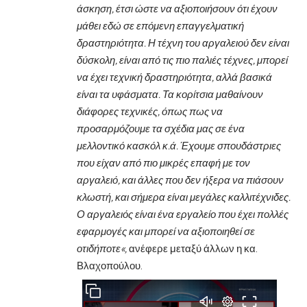
άσκηση, έτσι ώστε να αξιοποιήσουν ότι έχουν
μάθει εδώ σε επόμενη επαγγελματική
δραστηριότητα. Η τέχνη του αργαλειού δεν είναι
δύσκολη, είναι από τις πιο παλιές τέχνες, μπορεί
να έχει τεχνική δραστηριότητα, αλλά βασικά
είναι τα υφάσματα. Τα κορίτσια μαθαίνουν
διάφορες τεχνικές, όπως πως να
προσαρμόζουμε τα σχέδια μας σε ένα
μελλοντικό κασκόλ κ.ά. Έχουμε σπουδάστριες
που είχαν από πιο μικρές επαφή με τον
αργαλειό, και άλλες που δεν ήξερα να πιάσουν
κλωστή, και σήμερα είναι μεγάλες καλλιτέχνιδες.
Ο αργαλειός είναι ένα εργαλείο που έχει πολλές
εφαρμογές και μπορεί να αξιοποιηθεί σε
οτιδήποτε«,
ανέφερε μεταξύ άλλων η κα.
Βλαχοπούλου.