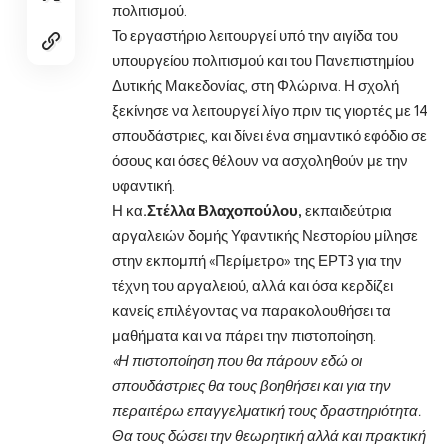
πολιτισμού.
Το εργαστήριο λειτουργεί υπό την αιγίδα του
υπουργείου πολιτισμού και του Πανεπιστημίου
Δυτικής Μακεδονίας, στη Φλώρινα. Η σχολή
ξεκίνησε να λειτουργεί λίγο πριν τις γιορτές με 14
σπουδάστριες, και δίνει ένα σημαντικό εφόδιο σε
όσους και όσες θέλουν να ασχοληθούν με την
υφαντική.
Η κα
.Στέλλα Βλαχοπούλου,
εκπαιδεύτρια
αργαλειών δομής Υφαντικής Νεστορίου μίλησε
στην εκπομπή «Περίμετρο» της ΕΡΤ3 για την
τέχνη του αργαλειού, αλλά και όσα κερδίζει
κανείς επιλέγοντας να παρακολουθήσει τα
μαθήματα και να πάρει την πιστοποίηση.
«Η πιστοποίηση που θα πάρουν εδώ οι
σπουδάστριες θα τους βοηθήσει και για την
περαιτέρω επαγγελματική τους δραστηριότητα.
Θα τους δώσει την θεωρητική αλλά και πρακτική