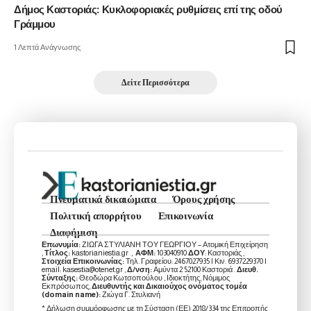
Δήμος Καστοριάς: Κυκλοφοριακές ρυθμίσεις επί της οδού
Γράμμου
1 Λεπτά Ανάγνωσης
Δείτε Περισσότερα
Πνευματικά δικαιώματα
Όρους χρήσης
Πολιτική απορρήτου
Επικοινωνία
Διαφήμιση
Επωνυμία:
ΖΙΩΓΑ ΣΤΥΛΙΑΝΗ ΤΟΥ ΓΕΩΡΓΙΟΥ – Ατομική Επιχείρηση
,
Τίτλος:
kastorianiestia.gr ,
ΑΦΜ:
103040910
ΔΟΥ
: Καστοριάς ,
Στοιχεία Επικοινωνίας:
Τηλ. Γραφείου: 2467027935 | Κιν. 6937229370 |
email: kasestia@otenet.gr ,
Δ/νση:
Αμύντα 2 52100 Καστοριά .
Διευθ.
Σύνταξης:
Θεοδώρα Κωτσοπούλου , Ιδιοκτήτης, Νόμιμος
Εκπρόσωπος,
Διευθυντής και Δικαιούχος ονόματος τομέα
(domain name):
Ζιώγα Γ. Στυλιανή
* Δήλωση συμμόρφωσης με τη Σύσταση (ΕΕ) 2018/334 της Επιτροπής