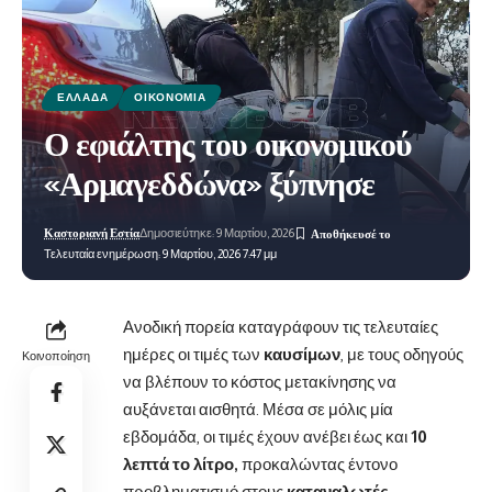
ΕΛΛΆΔΑ
ΟΙΚΟΝΟΜΊΑ
Ο εφιάλτης του οικονομικού
«Αρμαγεδδώνα» ξύπνησε
Καστοριανή Εστία
Δημοσιεύτηκε: 9 Μαρτίου, 2026
Τελευταία ενημέρωση: 9 Μαρτίου, 2026 7:47 μμ
Ανοδική πορεία καταγράφουν τις τελευταίες
ημέρες οι τιμές των
καυσίμων
, με τους οδηγούς
Κοινοποίηση
να βλέπουν το κόστος μετακίνησης να
αυξάνεται αισθητά. Μέσα σε μόλις μία
εβδομάδα, οι τιμές έχουν ανέβει έως και
10
λεπτά το λίτρο,
προκαλώντας έντονο
προβληματισμό στους
καταναλωτές.