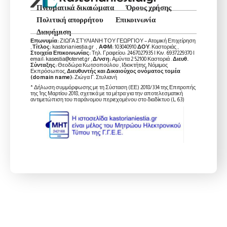
Πνευματικά δικαιώματα
Όρους χρήσης
Πολιτική απορρήτου
Επικοινωνία
Διαφήμιση
Επωνυμία:
ΖΙΩΓΑ ΣΤΥΛΙΑΝΗ ΤΟΥ ΓΕΩΡΓΙΟΥ – Ατομική Επιχείρηση
,
Τίτλος:
kastorianiestia.gr ,
ΑΦΜ:
103040910
ΔΟΥ
: Καστοριάς ,
Στοιχεία Επικοινωνίας:
Τηλ. Γραφείου: 2467027935 | Κιν. 6937229370 |
email: kasestia@otenet.gr ,
Δ/νση:
Αμύντα 2 52100 Καστοριά .
Διευθ.
Σύνταξης:
Θεοδώρα Κωτσοπούλου , Ιδιοκτήτης, Νόμιμος
Εκπρόσωπος,
Διευθυντής και Δικαιούχος ονόματος τομέα
(domain name):
Ζιώγα Γ. Στυλιανή
* Δήλωση συμμόρφωσης με τη Σύσταση (ΕΕ) 2018/334 της Επιτροπής
της 1ης Μαρτίου 2018, σχετικά με τα μέτρα για την αποτελεσματική
αντιμετώπιση του παράνομου περιεχομένου στο διαδίκτυο (L 63)