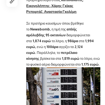
Εικονολήπτης: Χάρης Γκίκας
Ρεπορτάζ:
Αναστασία Γκολέμη
Σε πρατήριο καυσίμων όπου βρέθηκε
το
Newsbomb,
η τιμή της
απλής
αμόλυβδης
95 οκτανίων
διαμορφώνεται
στα
1,874 ευρώ
το λίτρο, η
98άρα
στα
1,994
ευρώ,
ενώ η
100άρα
αγγίζει τα
2,124
ευρώ.
Παράλληλα, το
πετρέλαιο
κίνησης
βρίσκεται στα
1,819 ευρώ
το λίτρο, ενώ
το φυσικό αέριο διαμορφώνεται στο
1,175 ευρώ.