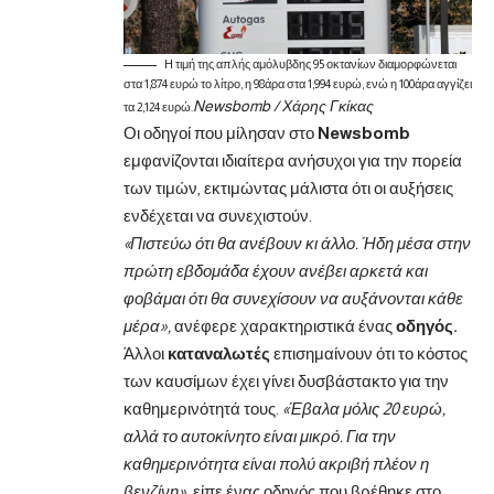
Η τιμή της απλής αμόλυβδης 95 οκτανίων διαμορφώνεται
στα 1,874 ευρώ το λίτρο, η 98άρα στα 1,994 ευρώ, ενώ η 100άρα αγγίζει
Newsbomb / Χάρης Γκίκας
τα 2,124 ευρώ.
Οι οδηγοί που μίλησαν στο
Newsbomb
εμφανίζονται ιδιαίτερα ανήσυχοι για την πορεία
των τιμών, εκτιμώντας μάλιστα ότι οι αυξήσεις
ενδέχεται να συνεχιστούν.
«Πιστεύω ότι θα ανέβουν κι άλλο. Ήδη μέσα στην
πρώτη εβδομάδα έχουν ανέβει αρκετά και
φοβάμαι ότι θα συνεχίσουν να αυξάνονται κάθε
μέρα»,
ανέφερε χαρακτηριστικά ένας
οδηγός.
Άλλοι
καταναλωτές
επισημαίνουν ότι το κόστος
των καυσίμων έχει γίνει δυσβάστακτο για την
καθημερινότητά τους.
«Έβαλα μόλις 20 ευρώ,
αλλά το αυτοκίνητο είναι μικρό. Για την
καθημερινότητα είναι πολύ ακριβή πλέον η
βενζίνη»
, είπε ένας οδηγός που βρέθηκε στο