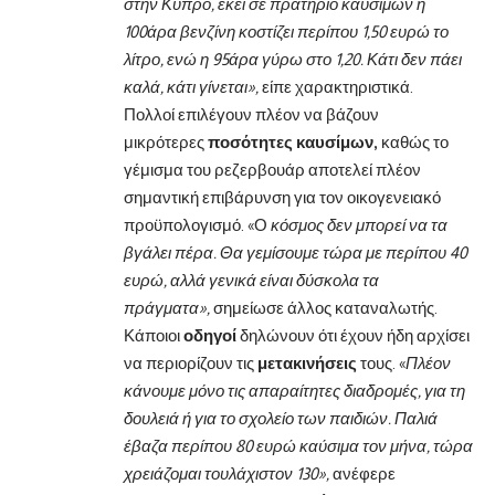
στην Κύπρο, εκεί σε πρατήριο καυσίμων η
100άρα βενζίνη κοστίζει περίπου 1,50 ευρώ το
λίτρο, ενώ η 95άρα γύρω στο 1,20. Κάτι δεν πάει
καλά, κάτι γίνεται»,
είπε χαρακτηριστικά.
Πολλοί επιλέγουν πλέον να βάζουν
μικρότερες
ποσότητες καυσίμων,
καθώς το
γέμισμα του ρεζερβουάρ αποτελεί πλέον
σημαντική επιβάρυνση για τον οικογενειακό
προϋπολογισμό. «Ο
κόσμος δεν μπορεί να τα
βγάλει πέρα. Θα γεμίσουμε τώρα με περίπου 40
ευρώ, αλλά γενικά είναι δύσκολα τα
πράγματα»,
σημείωσε άλλος καταναλωτής.
Κάποιοι
οδηγοί
δηλώνουν ότι έχουν ήδη αρχίσει
να περιορίζουν τις
μετακινήσεις
τους. «
Πλέον
κάνουμε μόνο τις απαραίτητες διαδρομές, για τη
δουλειά ή για το σχολείο των παιδιών. Παλιά
έβαζα περίπου 80 ευρώ καύσιμα τον μήνα, τώρα
χρειάζομαι τουλάχιστον 130»,
ανέφερε