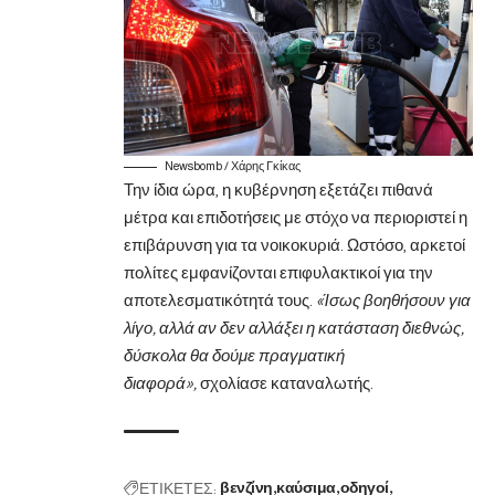
Newsbomb / Χάρης Γκίκας
Την ίδια ώρα, η κυβέρνηση εξετάζει πιθανά
μέτρα και επιδοτήσεις με στόχο να περιοριστεί η
επιβάρυνση για τα νοικοκυριά. Ωστόσο, αρκετοί
πολίτες εμφανίζονται επιφυλακτικοί για την
αποτελεσματικότητά τους.
«Ίσως βοηθήσουν για
λίγο, αλλά αν δεν αλλάξει η κατάσταση διεθνώς,
δύσκολα θα δούμε πραγματική
διαφορά»,
σχολίασε καταναλωτής.
ΕΤΙΚΕΤΕΣ:
βενζίνη
καύσιμα
οδηγοί