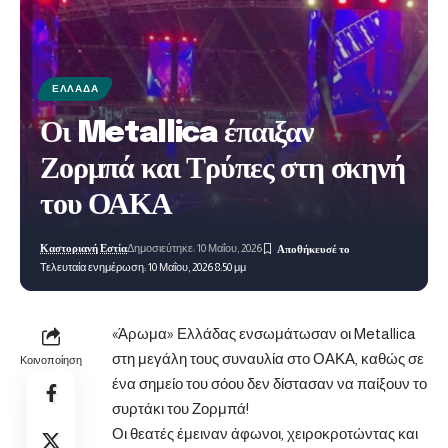
ΕΛΛΆΔΑ
Οι Metallica έπαιξαν
Ζορμπά και Τρύπες στη σκηνή
του ΟΑΚΑ
Καστοριανή Εστία
Δημοσιεύτηκε: 10 Μαΐου, 2026
Τελευταία ενημέρωση: 10 Μαΐου, 2026 8:50 μμ
«Άρωμα» Ελλάδας ενσωμάτωσαν οι Metallica
στη μεγάλη τους συναυλία στο ΟΑΚΑ, καθώς σε
Κοινοποίηση
ένα σημείο του σόου δεν δίστασαν να παίξουν το
συρτάκι του Ζορμπά!
Οι θεατές έμειναν άφωνοι, χειροκροτώντας και