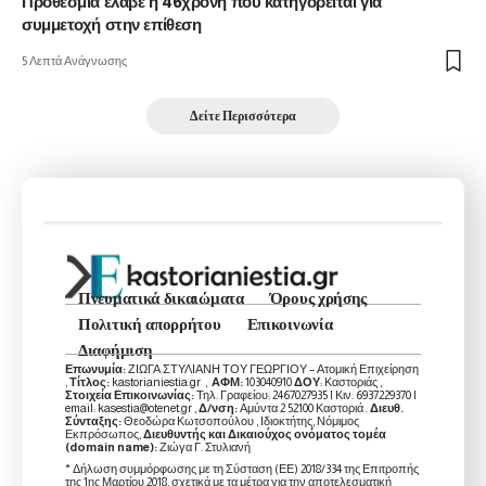
Προθεσμία έλαβε η 46χρονη που κατηγορείται για
συμμετοχή στην επίθεση
5 Λεπτά Ανάγνωσης
Δείτε Περισσότερα
Πνευματικά δικαιώματα
Όρους χρήσης
Πολιτική απορρήτου
Επικοινωνία
Διαφήμιση
Επωνυμία:
ΖΙΩΓΑ ΣΤΥΛΙΑΝΗ ΤΟΥ ΓΕΩΡΓΙΟΥ – Ατομική Επιχείρηση
,
Τίτλος:
kastorianiestia.gr ,
ΑΦΜ:
103040910
ΔΟΥ
: Καστοριάς ,
Στοιχεία Επικοινωνίας:
Τηλ. Γραφείου: 2467027935 | Κιν. 6937229370 |
email: kasestia@otenet.gr ,
Δ/νση:
Αμύντα 2 52100 Καστοριά .
Διευθ.
Σύνταξης:
Θεοδώρα Κωτσοπούλου , Ιδιοκτήτης, Νόμιμος
Εκπρόσωπος,
Διευθυντής και Δικαιούχος ονόματος τομέα
(domain name):
Ζιώγα Γ. Στυλιανή
* Δήλωση συμμόρφωσης με τη Σύσταση (ΕΕ) 2018/334 της Επιτροπής
της 1ης Μαρτίου 2018, σχετικά με τα μέτρα για την αποτελεσματική