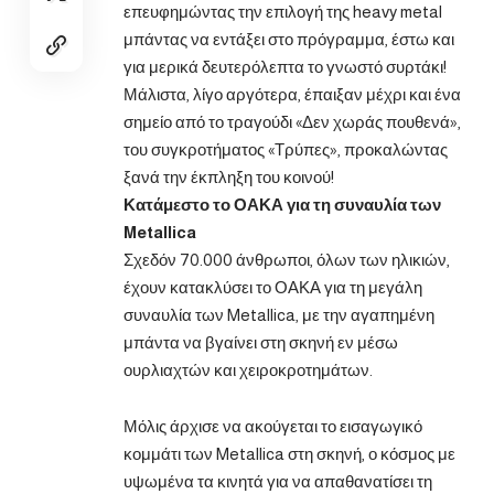
επευφημώντας την επιλογή της heavy metal
μπάντας να εντάξει στο πρόγραμμα, έστω και
για μερικά δευτερόλεπτα το γνωστό συρτάκι!
Μάλιστα, λίγο αργότερα, έπαιξαν μέχρι και ένα
σημείο από το τραγούδι «Δεν χωράς πουθενά»,
του συγκροτήματος «Τρύπες», προκαλώντας
ξανά την έκπληξη του κοινού!
Κατάμεστο το ΟΑΚΑ για τη συναυλία των
Metallica
Σχεδόν 70.000 άνθρωποι, όλων των ηλικιών,
έχουν κατακλύσει το ΟΑΚΑ για τη μεγάλη
συναυλία των Metallica, με την αγαπημένη
μπάντα να βγαίνει στη σκηνή εν μέσω
ουρλιαχτών και χειροκροτημάτων.
Μόλις άρχισε να ακούγεται το εισαγωγικό
κομμάτι των Metallica στη σκηνή, ο κόσμος με
υψωμένα τα κινητά για να απαθανατίσει τη