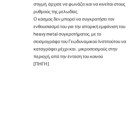
στιγμή, άρχισε να φωνάζει και να κινείται στους
ρυθμούς της μελωδίας.
Ο κόσμος δεν μπορεί να συγκρατήσει τον
ενθουσιασμό του για την ιστορική εμφάνιση του
heavy metal συγκροτήματος, με το
σεισμογράφο του Γεωδυναμικού Ινστιτούτου να
καταγράφει μέχρι και… μικροσεισμούς στην
περιοχή, από την ένταση του κοινού.
[ΠΗΓΗ]