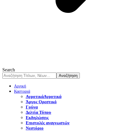
Search
Αρχική
Καστοριά
Αγροτικά
Αγροτικά
Άργος Ορεστικό
Γούνα
Δελτία Τύπου
Εκδηλώσεις
Επιστολές αναγνωστών
Νεστόριο