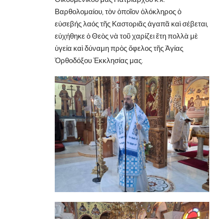
Βαρθολομαίου, τὸν ὁποῖον ὁλόκληρος ὁ
εὐσεβής λαός τῆς Καστοριᾶς ἀγαπᾶ καὶ σέβεται,
εὐχήθηκε ὁ Θεὸς νὰ τοῦ χαρίζει ἔτη πολλὰ μὲ
ὑγεία καὶ δύναμη πρὸς ὄφελος τῆς Ἁγίας
Ὀρθοδόξου Ἐκκλησίας μας.