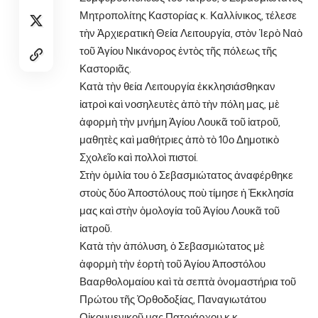
Μητροπολίτης Καστορίας κ. Καλλίνικος, τέλεσε
τὴν Ἀρχιερατικὴ Θεία Λειτουργία, στὸν Ἱερὸ Ναὸ
τοῦ Ἁγίου Νικάνορος ἐντὸς τῆς πόλεως τῆς
Καστοριᾶς.
Κατὰ τὴν θεία Λειτουργία ἐκκλησιάσθηκαν
ἰατροὶ καὶ νοσηλευτὲς ἀπὸ τὴν πόλη μας, μὲ
ἀφορμὴ τὴν μνήμη Ἁγίου Λουκᾶ τοῦ ἰατροῦ,
μαθητὲς καὶ μαθήτριες ἀπὸ τὸ 10ο Δημοτικὸ
Σχολεῖο καὶ πολλοὶ πιστοί.
Στὴν ὁμιλία του ὁ Σεβασμιώτατος ἀναφέρθηκε
στοὺς δύο Ἀποστόλους ποὺ τίμησε ἡ Ἐκκλησία
μας καὶ στὴν ὁμολογία τοῦ Ἁγίου Λουκᾶ τοῦ
ἰατροῦ.
Κατὰ τὴν ἀπόλυση, ὁ Σεβασμιώτατος μὲ
ἀφορμὴ τὴν ἑορτὴ τοῦ Ἁγίου Ἀποστόλου
Βααρθολομαίου καὶ τὰ σεπτὰ ὀνομαστήρια τοῦ
Πρώτου τῆς Ὀρθοδοξίας, Παναγιωτάτου
Οἰκουμενικοῦ μας Πατριάρχου κ.κ.