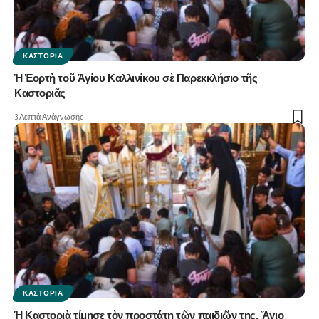
ΚΑΣΤΟΡΙΆ
Ἡ Ἑορτὴ τοῦ Ἁγίου Καλλινίκου σὲ Παρεκκλήσιο τῆς
Καστοριᾶς
3 Λεπτά Ανάγνωσης
ΚΑΣΤΟΡΙΆ
Ἡ Καστοριὰ τίμησε τὸν προστάτη τῶν παιδιῶν της, Ἅγιο