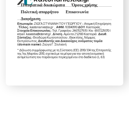
Πνευματικά δικαιώματα
Όρους χρήσης
Πολιτική απορρήτου
Επικοινωνία
Διαφήμιση
Επωνυμία:
ΖΙΩΓΑ ΣΤΥΛΙΑΝΗ ΤΟΥ ΓΕΩΡΓΙΟΥ – Ατομική Επιχείρηση
,
Τίτλος:
kastorianiestia.gr ,
ΑΦΜ:
103040910
ΔΟΥ
: Καστοριάς ,
Στοιχεία Επικοινωνίας:
Τηλ. Γραφείου: 2467027935 | Κιν. 6937229370 |
email: kasestia@otenet.gr ,
Δ/νση:
Αμύντα 2 52100 Καστοριά .
Διευθ.
Σύνταξης:
Θεοδώρα Κωτσοπούλου , Ιδιοκτήτης, Νόμιμος
Εκπρόσωπος,
Διευθυντής και Δικαιούχος ονόματος τομέα
(domain name):
Ζιώγα Γ. Στυλιανή
* Δήλωση συμμόρφωσης με τη Σύσταση (ΕΕ) 2018/334 της Επιτροπής
της 1ης Μαρτίου 2018, σχετικά με τα μέτρα για την αποτελεσματική
αντιμετώπιση του παράνομου περιεχομένου στο διαδίκτυο (L 63)