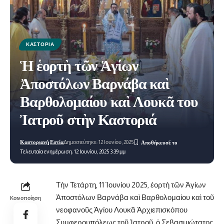
ΚΑΣΤΟΡΙΆ
Ἡ ἑορτὴ τῶν Ἁγίων
Ἀποστόλων Βαρνάβα καὶ
Βαρθολομαίου καὶ Λουκᾶ του
Ἰατροῦ στὴν Καστοριά
Καστοριανή Εστία
Δημοσιεύτηκε: 12 Ιουνίου, 2025
Τελευταία ενημέρωση: 12 Ιουνίου, 2025 3:39 μμ
Τὴν Τετάρτη, 11 Ἰουνίου 2025, ἑορτὴ τῶν Ἁγίων
Ἀποστόλων Βαρνάβα καὶ Βαρθολομαίου καὶ τοῦ
Κοινοποίηση
νεοφανοῦς Ἁγίου Λουκᾶ Ἀρχιεπισκόπου
Συμφερουπόλεως τοῦ Ἰατροῦ, ὁ Σεβασμιώτατος