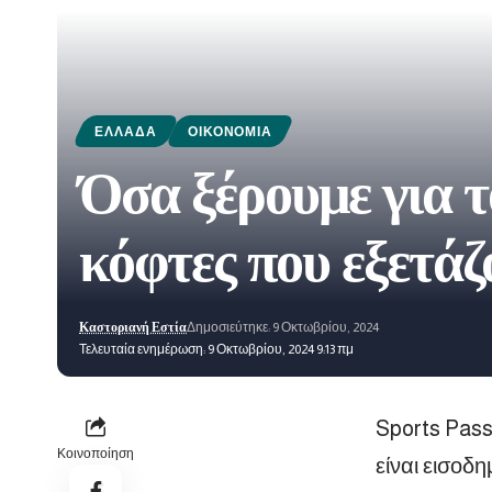
ΕΛΛΆΔΑ
ΟΙΚΟΝΟΜΊΑ
Όσα ξέρουμε για 
κόφτες που εξετάζ
Καστοριανή Εστία
Δημοσιεύτηκε: 9 Οκτωβρίου, 2024
Τελευταία ενημέρωση: 9 Οκτωβρίου, 2024 9:13 πμ
Sports Pass
Κοινοποίηση
είναι εισοδ