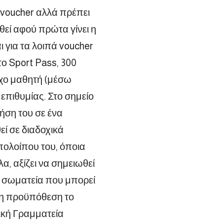
ο voucher αλλά πρέπει
θεί αφού πρώτα γίνει η
ι για τα λοιπά voucher
το Sport Pass, 300
ύχο μαθητή (μέσω
επιθυμίας. Στο σημείο
ήση του σε ένα
ί σε διαδοχικά
πολοίπου του, όποια
α, αξίζει να σημειωθεί
κά σωματεία που μπορεί
ητη προϋπόθεση το
νική Γραμματεία