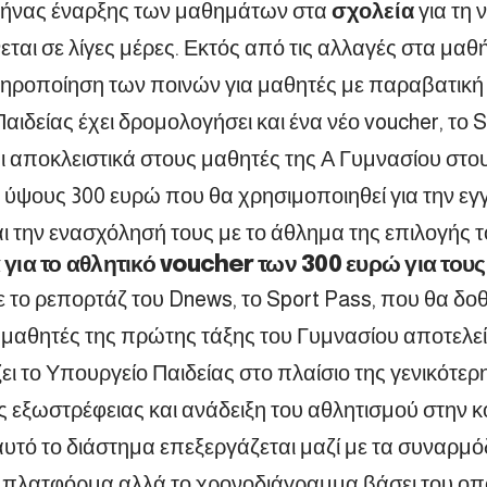
ήνας έναρξης των μαθημάτων στα
σχολεία
για τη 
αι σε λίγες μέρες. Εκτός από τις αλλαγές στα μαθ
τηροποίηση των ποινών για μαθητές με παραβατική
αιδείας έχει δρομολογήσει και ένα νέο voucher, το 
 αποκλειστικά στους μαθητές της Α Γυμνασίου στου
 ύψους 300 ευρώ που θα χρησιμοποιηθεί για την εγ
ι την ενασχόλησή τους με το άθλημα της επιλογής τ
α για το αθλητικό voucher των 300 ευρώ για τους
το ρεπορτάζ του Dnews, το Sport Pass, που θα δοθ
μαθητές της πρώτης τάξης του Γυμνασίου αποτελεί
ει το Υπουργείο Παιδείας στο πλαίσιο της γενικότερ
ς εξωστρέφειας και ανάδειξη του αθλητισμού στην κ
υτό το διάστημα επεξεργάζεται μαζί με τα συναρμό
ν πλατφόρμα αλλά το χρονοδιάγραμμα βάσει του οπ