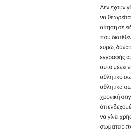
Δεν έχουν γ
να θεωρείτα
αίτηση σε ε
που διατίθε
ευρώ, δύνατ
εγγραφής απ
αυτό μένει 
αθλητικό σω
αθλητικά σω
χρονική στιγ
ότι ενδεχομ
να γίνει χρ
σωματείο πο