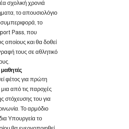
νέα σχολική χρονιά
ήματα, το απουσιολόγιο
 συμπεριφορά, το
Sport Pass, που
ς οποίους και θα δοθεί
γραφή τους σε αθλητικό
ους.
 μαθητές
εί φέτος για πρώτη
 μια από τις παροχές
ης στόχευσης του για
οινωνία. Το αρμόδιο
δια Υπουργεία το
οίου θα ενεργοποιηθεί