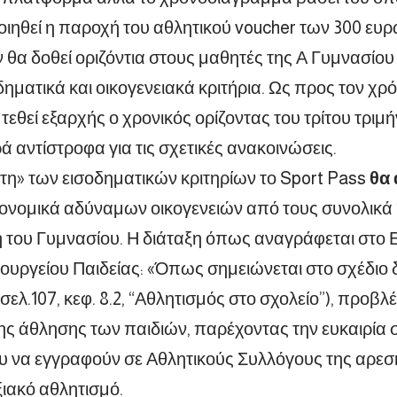
οιηθεί η παροχή του αθλητικού voucher των 300 ευ
ν θα δοθεί οριζόντια στους μαθητές της Α Γυμνασίο
δηματικά και οικογενειακά κριτήρια. Ως προς τον χρ
 τεθεί εξαρχής ο χρονικός ορίζοντας του τρίτου τριμ
ά αντίστροφα για τις σχετικές ανακοινώσεις.
τη» των εισοδηματικών κριτηρίων το Sport Pass
θα 
ονομικά αδύναμων οικογενειών από τους συνολικά 
η του Γυμνασίου. Η διάταξη όπως αναγράφεται στο 
ουργείου Παιδείας: «Όπως σημειώνεται στο σχέδιο
 (σελ.107, κεφ. 8.2, “Αθλητισμός στο σχολείο”), προ
ης άθλησης των παιδιών, παρέχοντας την ευκαιρία 
υ να εγγραφούν σε Αθλητικούς Συλλόγους της αρεσ
ιακό αθλητισμό.