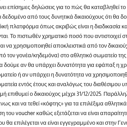
ίνει επίσημες δηλώσεις για το πώς θα καταβληθεί τ
ι δεδομένο από τους δυνητικά δικαιούχους ότι θα δο
ιδική πλατφόρμα όπως ακριβώς είναι η διαδικασία κα
νται. Το πιστωθέν χρηματικό ποσό που αντιστοιχεί σ
αι να χρησιμοποιηθεί αποκλειστικά από τον δικαιο
ό τον γονέα/κηδεμόνα) στο αθλητικό σωματείο της 
να δούμε αν θα υπάρχει δυνατότητα για εφάπαξ η χρ
ματείο ή αν υπάρχει η δυνατότητα να χρησιμοποιηθε
ματεία εντός έτους και αναλόγως του διαθέσιμου υ
μή επιθυμεί ο δικαιούχος μέχρι 31/12/2025. Παράλληλ
ένως και να τεθεί «κόφτης» για τα επιλέξιμα αθλητι
ήση του voucher καθώς εξετάζεται να είναι απαραίτ
υ θα επιλέγεται να είναι εγγεγραμμένο και στην Γε