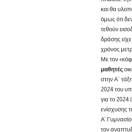
και θα υλοπ
όμως ότι δε
τεθούν εισο
δράσης είχε
χρόνος μετρ
Με τον «κόφ
μαθητές
οικ
στην Α΄ τάξ
2024 του υπ
για το 2024
ενίσχυσης τ
Α’ Γυμνασίο
τον αναπτυξ