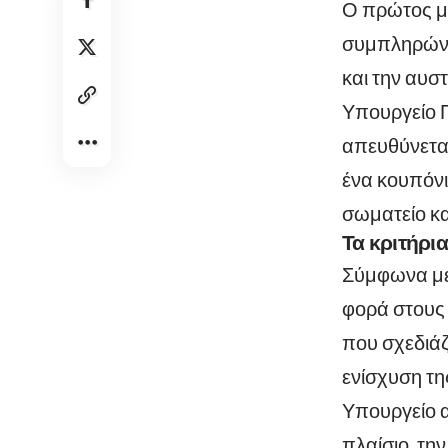
Ο πρώτος μ
συμπληρώνετ
και την αυσ
Υπουργείο Π
απευθύνεται
ένα κουπόνι
σωματείο κα
Τα κριτήρι
Σύμφωνα με 
φορά στους 
που σχεδιάζ
ενίσχυση τη
Υπουργείο α
πλαίσιο, τη