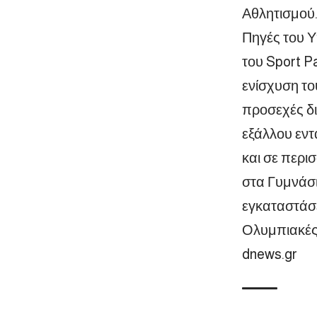
Αθλητισμού
Πηγές του Υ
του Sport P
ενίσχυση το
προσεχές δι
εξάλλου εντ
και σε περι
στα Γυμνάσι
εγκαταστάσε
Ολυμπιακές 
dnews.gr