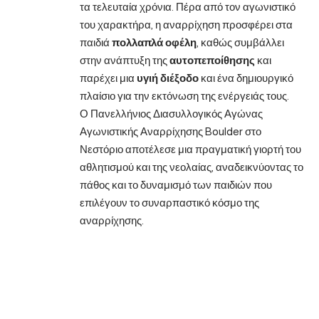
τα τελευταία χρόνια. Πέρα από τον αγωνιστικό
του χαρακτήρα, η αναρρίχηση προσφέρει στα
παιδιά
πολλαπλά οφέλη
, καθώς συμβάλλει
στην ανάπτυξη της
αυτοπεποίθησης
και
παρέχει μια
υγιή διέξοδο
και ένα δημιουργικό
πλαίσιο για την εκτόνωση της ενέργειάς τους.
Ο Πανελλήνιος Διασυλλογικός Αγώνας
Αγωνιστικής Αναρρίχησης Boulder στο
Νεστόριο αποτέλεσε μια πραγματική γιορτή του
αθλητισμού και της νεολαίας, αναδεικνύοντας το
πάθος και το δυναμισμό των παιδιών που
επιλέγουν το συναρπαστικό κόσμο της
αναρρίχησης.