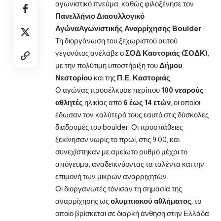
αγωνιστικό πνεύμα, καθώς φιλοξένησε τον
Πανελλήνιο Διασυλλογικό
Αγώνα
Αγωνιστικής Αναρρίχησης Boulder
.
Τη διοργάνωση του ξεχωριστού αυτού
γεγονότος ανέλαβε ο
ΣΟΔ Καστοριάς (ΣΟΔΚ)
,
με την πολύτιμη υποστήριξη του
Δήμου
Νεστορίου
και της
Π.Ε. Καστοριάς
.
Ο αγώνας προσέλκυσε περίπου
100 νεαρούς
αθλητές
ηλικίας από
6 έως 14 ετών
, οι οποίοι
έδωσαν τον καλύτερό τους εαυτό στις δύσκολες
διαδρομές του boulder. Οι προσπάθειες
ξεκίνησαν νωρίς το πρωί, στις 9:00, και
συνεχίστηκαν με αμείωτο ρυθμό μέχρι το
απόγευμα, αναδεικνύοντας τα ταλέντα και την
επιμονή των μικρών αναρριχητών.
Οι διοργανωτές τόνισαν τη σημασία της
αναρρίχησης ως
ολυμπιακού αθλήματος
, το
οποίο βρίσκεται σε διαρκή άνθηση στην Ελλάδα