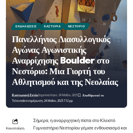
ΕΚΔΗΛΏΣΕΙΣ
ΚΑΣΤΟΡΙΆ
ΝΕΣΤΌΡΙΟ
Πανελλήνιος Διασυλλογικός
Αγώνας Αγωνιστικής
Αναρρίχησης Boulder στο
Νεστόριο: Μια Γιορτή του
Αθλητισμού και της Νεολαίας
Καστοριανή Εστία
Δημοσιεύτηκε: 24 Μαΐου, 2025
Τελευταία ενημέρωση: 24 Μαΐου, 2025 7:12 μμ
Σήμερα, η αναρριχητική πίστα στο Κλειστό
Γυμναστήριο Νεστορίου γέμισε ενθουσιασμό και
Κοινοποίηση