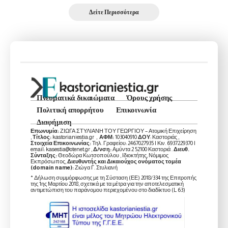
Δείτε Περισσότερα
Πνευματικά δικαιώματα
Όρους χρήσης
Πολιτική απορρήτου
Επικοινωνία
Διαφήμιση
Επωνυμία:
ΖΙΩΓΑ ΣΤΥΛΙΑΝΗ ΤΟΥ ΓΕΩΡΓΙΟΥ – Ατομική Επιχείρηση
,
Τίτλος:
kastorianiestia.gr ,
ΑΦΜ:
103040910
ΔΟΥ
: Καστοριάς ,
Στοιχεία Επικοινωνίας:
Τηλ. Γραφείου: 2467027935 | Κιν. 6937229370 |
email: kasestia@otenet.gr ,
Δ/νση:
Αμύντα 2 52100 Καστοριά .
Διευθ.
Σύνταξης:
Θεοδώρα Κωτσοπούλου , Ιδιοκτήτης, Νόμιμος
Εκπρόσωπος,
Διευθυντής και Δικαιούχος ονόματος τομέα
(domain name):
Ζιώγα Γ. Στυλιανή
* Δήλωση συμμόρφωσης με τη Σύσταση (ΕΕ) 2018/334 της Επιτροπής
της 1ης Μαρτίου 2018, σχετικά με τα μέτρα για την αποτελεσματική
αντιμετώπιση του παράνομου περιεχομένου στο διαδίκτυο (L 63)