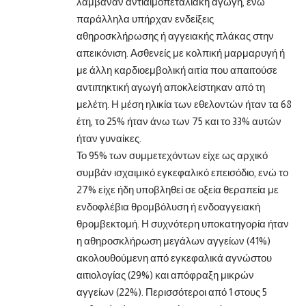
λάμβαναν αντιαιμοπεταλιακή αγωγή, ενώ
παράλληλα υπήρχαν ενδείξεις
αθηροσκλήρωσης ή αγγειακής πλάκας στην
απεικόνιση. Ασθενείς με κολπική μαρμαρυγή ή
με άλλη καρδιοεμβολική αιτία που απαιτούσε
αντιπηκτική αγωγή αποκλείστηκαν από τη
μελέτη. Η μέση ηλικία των εθελοντών ήταν τα 68
έτη, το 25% ήταν άνω των 75 και το 33% αυτών
ήταν γυναίκες.
Το 95% των συμμετεχόντων είχε ως αρχικό
συμβάν ισχαιμικό εγκεφαλικό επεισόδιο, ενώ το
27% είχε ήδη υποβληθεί σε οξεία θεραπεία με
ενδοφλέβια θρομβόλυση ή ενδοαγγειακή
θρομβεκτομή. Η συχνότερη υποκατηγορία ήταν
η αθηροσκλήρωση μεγάλων αγγείων (41%)
ακολουθούμενη από εγκεφαλικά αγνώστου
αιτιολογίας (29%) και απόφραξη μικρών
αγγείων (22%). Περισσότεροι από 1 στους 5