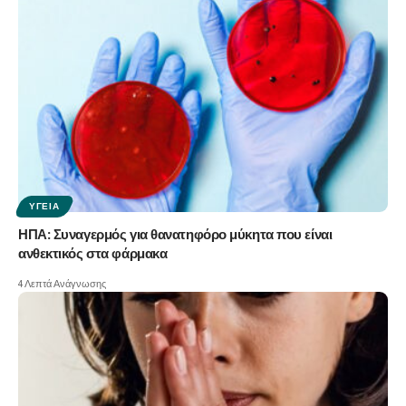
ΥΓΕΊΑ
ΗΠΑ: Συναγερμός για θανατηφόρο μύκητα που είναι
ανθεκτικός στα φάρμακα
4 Λεπτά Ανάγνωσης