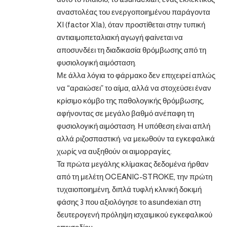
αναστολέας του ενεργοποιημένου παράγοντα
XI (factor XIa), όταν προστίθεται στην τυπική
αντιαιμοπεταλιακή αγωγή φαίνεται να
αποσυνδέει τη διαδικασία θρόμβωσης από τη
φυσιολογική αιμόσταση.
Με άλλα λόγια το φάρμακο δεν επιχειρεί απλώς
να “αραιώσει” το αίμα, αλλά να στοχεύσει έναν
κρίσιμο κόμβο της παθολογικής θρόμβωσης,
αφήνοντας σε μεγάλο βαθμό ανέπαφη τη
φυσιολογική αιμόσταση. Η υπόθεση είναι απλή
αλλά ριζοσπαστική: να μειωθούν τα εγκεφαλικά
χωρίς να αυξηθούν οι αιμορραγίες.
Τα πρώτα μεγάλης κλίμακας δεδομένα ήρθαν
από τη μελέτη OCEANIC-STROKE, την πρώτη
τυχαιοποιημένη, διπλά τυφλή κλινική δοκιμή
φάσης 3 που αξιολόγησε το asundexian στη
δευτερογενή πρόληψη ισχαιμικού εγκεφαλικού