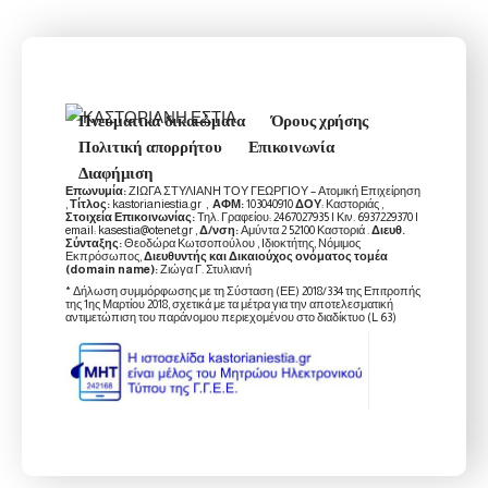
Πνευματικά δικαιώματα
Όρους χρήσης
Πολιτική απορρήτου
Επικοινωνία
Διαφήμιση
Επωνυμία:
ΖΙΩΓΑ ΣΤΥΛΙΑΝΗ ΤΟΥ ΓΕΩΡΓΙΟΥ – Ατομική Επιχείρηση
,
Τίτλος:
kastorianiestia.gr ,
ΑΦΜ:
103040910
ΔΟΥ
: Καστοριάς ,
Στοιχεία Επικοινωνίας:
Τηλ. Γραφείου: 2467027935 | Κιν. 6937229370 |
email: kasestia@otenet.gr ,
Δ/νση:
Αμύντα 2 52100 Καστοριά .
Διευθ.
Σύνταξης:
Θεοδώρα Κωτσοπούλου , Ιδιοκτήτης, Νόμιμος
Εκπρόσωπος,
Διευθυντής και Δικαιούχος ονόματος τομέα
(domain name):
Ζιώγα Γ. Στυλιανή
* Δήλωση συμμόρφωσης με τη Σύσταση (ΕΕ) 2018/334 της Επιτροπής
της 1ης Μαρτίου 2018, σχετικά με τα μέτρα για την αποτελεσματική
αντιμετώπιση του παράνομου περιεχομένου στο διαδίκτυο (L 63)