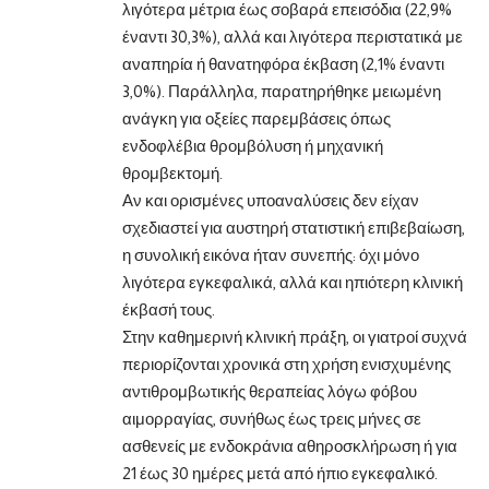
λιγότερα μέτρια έως σοβαρά επεισόδια (22,9%
έναντι 30,3%), αλλά και λιγότερα περιστατικά με
αναπηρία ή θανατηφόρα έκβαση (2,1% έναντι
3,0%). Παράλληλα, παρατηρήθηκε μειωμένη
ανάγκη για οξείες παρεμβάσεις όπως
ενδοφλέβια θρομβόλυση ή μηχανική
θρομβεκτομή.
Αν και ορισμένες υποαναλύσεις δεν είχαν
σχεδιαστεί για αυστηρή στατιστική επιβεβαίωση,
η συνολική εικόνα ήταν συνεπής: όχι μόνο
λιγότερα εγκεφαλικά, αλλά και ηπιότερη κλινική
έκβασή τους.
Στην καθημερινή κλινική πράξη, οι γιατροί συχνά
περιορίζονται χρονικά στη χρήση ενισχυμένης
αντιθρομβωτικής θεραπείας λόγω φόβου
αιμορραγίας, συνήθως έως τρεις μήνες σε
ασθενείς με ενδοκράνια αθηροσκλήρωση ή για
21 έως 30 ημέρες μετά από ήπιο εγκεφαλικό.