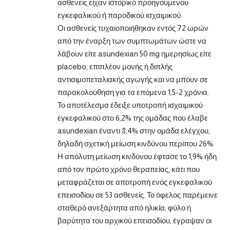
ασθενείς είχαν ιστορικό προηγούμενου
εγκεφαλικού ή παροδικού ισχαιμικού.
Οι ασθενείς τυχαιοποιήθηκαν εντός 72 ωρών
από την έναρξη των συμπτωμάτων ώστε να
λάβουν είτε asundexian 50 mg ημερησίως είτε
placebo, επιπλέον μονής ή διπλής
αντιαιμοπεταλιακής αγωγής και να μπουν σε
παρακολούθηση για τα επόμενα 1,5-2 χρόνια.
Το αποτέλεσμα έδειξε υποτροπή ισχαιμικού
εγκεφαλικού στο 6,2% της ομάδας που έλαβε
asundexian έναντι 8,4% στην ομάδα ελέγχου,
δηλαδή σχετική μείωση κινδύνου περίπου 26%.
Η απόλυτη μείωση κινδύνου έφτασε το 1,9% ήδη
από τον πρώτο χρόνο θεραπείας, κάτι που
μεταφράζεται σε αποτροπή ενός εγκεφαλικού
επεισοδίου σε 53 ασθενείς. Το όφελος παρέμεινε
σταθερό ανεξάρτητα από ηλικία, φύλο ή
βαρύτητα του αρχικού επεισοδίου, έγραψαν οι