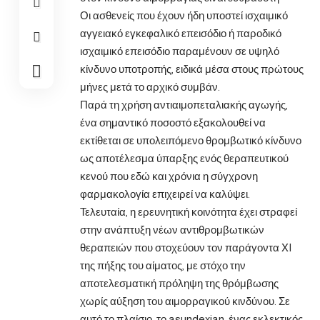
Οι ασθενείς που έχουν ήδη υποστεί ισχαιμικό
αγγειακό εγκεφαλικό επεισόδιο ή παροδικό
ισχαιμικό επεισόδιο παραμένουν σε υψηλό
κίνδυνο υποτροπής, ειδικά μέσα στους πρώτους
μήνες μετά το αρχικό συμβάν.
Παρά τη χρήση αντιαιμοπεταλιακής αγωγής,
ένα σημαντικό ποσοστό εξακολουθεί να
εκτίθεται σε υπολειπόμενο θρομβωτικό κίνδυνο
ως αποτέλεσμα ύπαρξης ενός θεραπευτικού
κενού που εδώ και χρόνια η σύγχρονη
φαρμακολογία επιχειρεί να καλύψει.
Τελευταία, η ερευνητική κοινότητα έχει στραφεί
στην ανάπτυξη νέων αντιθρομβωτικών
θεραπειών που στοχεύουν τον παράγοντα XI
της πήξης του αίματος, με στόχο την
αποτελεσματική πρόληψη της θρόμβωσης
χωρίς αύξηση του αιμορραγικού κινδύνου. Σε
αυτό το πλαίσιο, το asundexian, ένας εκλεκτικός