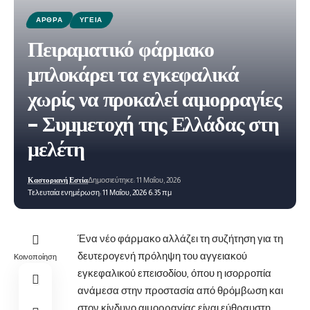
ΆΡΘΡΑ
ΥΓΕΊΑ
Πειραματικό φάρμακο
μπλοκάρει τα εγκεφαλικά
χωρίς να προκαλεί αιμορραγίες
– Συμμετοχή της Ελλάδας στη
μελέτη
Καστοριανή Εστία
Δημοσιεύτηκε: 11 Μαΐου, 2026
Τελευταία ενημέρωση: 11 Μαΐου, 2026 6:35 πμ
Ένα νέο φάρμακο αλλάζει τη συζήτηση για τη
δευτερογενή πρόληψη του αγγειακού
Κοινοποίηση
εγκεφαλικού επεισοδίου, όπου η ισορροπία
ανάμεσα στην προστασία από θρόμβωση και
στον κίνδυνο αιμορραγίας είναι εύθραυστη