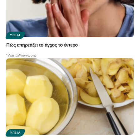
ΥΓΕΊΑ
Πώς επηρεάζει το άγχος το έντερο
1 Λεπτά Ανάγνωσης
ΥΓΕΊΑ