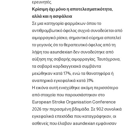
ερευνητές.
Κρίσιμη όχι μόνο η αποτελεσματικότητα,
αλλά και η ασφάλεια
Σε μια κατηγορία φαρμάκων όπου το
αντιθρομβωτικό όφελος συχνά συνοδεύεται από
αιμορραγικό ρίσκο, σημαντικό εύρημα αποτελεί
το γεγονός ότι το θεραπευτικό όφελος από τη
λήψη του asundexian δεν συνοδεύτηκε από
αύξηση της σοβαρής αιμορραγίας. Ταυτόχρονα,
τα σοβαρά καρδιαγγειακά συμβάντα
μειώθηκαν κατά 17%, ενώ τα θανατηφόρα ή
αναπηρικά εγκεφαλικά κατά 31%.
Η εικόνα αυτή ενισχύθηκε ακόμη περισσότερο
από στοιχεία που παρουσιάστηκαν στο
European Stroke Organisation Conference
2026 την περασμένη βδομάδα. Σε 902 συνολικά
εγκεφαλικά επεισόδια που καταγράφηκαν, οι
ασθενείς που έλαβαν asundexian εμφάνισαν