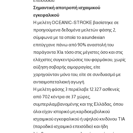
επεισοδίου.
Σημαντική αποτροπή ισχαιμικού
εγκεφαλικού
Η μελέτη OCEANIC-STROKE βασίστηκε σε
προηγούμενα δεδομένα μελετών φάσης 2,
σύμφωνα με τα οποία το asundexian
επιτύγχανε πάνω από 90% αναστολή του
παράγοντα XIa τόσο στις μέγιστες όσο και στις
ελάχιστες συγκεντρώσεις του φαρμάκου, χωρίς
αύξηση σοβαρής αιμορραγίας, είτε
χορηγούνταν μόνο του, είτε σε συνδυασμό με
αντιαιμοπεταλιακή αγωγή.
Η μελέτη φάσης 3 περιέλαβε 12.327 ασθενείς
από 702 κέντρα σε 37 χώρες,
συμπεριλαμβανομένης και της Ελλάδας, όπου
όλοι είχαν ιστορικό μη καρδιοεμβολικού
ισχαιμικού εγκεφαλικού ή υψηλού κινδύνου TIA
(παροδικό ισχαιμικό επεισόδιο) και ήδη