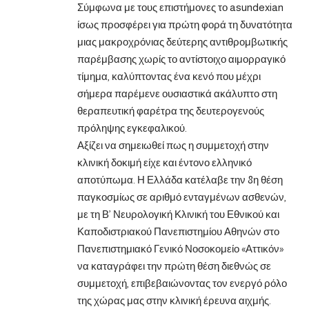
Σύμφωνα με τους επιστήμονες το asundexian
ίσως προσφέρει για πρώτη φορά τη δυνατότητα
μιας μακροχρόνιας δεύτερης αντιθρομβωτικής
παρέμβασης χωρίς το αντίστοιχο αιμορραγικό
τίμημα, καλύπτοντας ένα κενό που μέχρι
σήμερα παρέμενε ουσιαστικά ακάλυπτο στη
θεραπευτική φαρέτρα της δευτερογενούς
πρόληψης εγκεφαλικού.
Αξίζει να σημειωθεί πως η συμμετοχή στην
κλινική δοκιμή είχε και έντονο ελληνικό
αποτύπωμα. Η Ελλάδα κατέλαβε την 8η θέση
παγκοσμίως σε αριθμό ενταγμένων ασθενών,
με τη Β’ Νευρολογική Κλινική του Εθνικού και
Καποδιστριακού Πανεπιστημίου Αθηνών στο
Πανεπιστημιακό Γενικό Νοσοκομείο «Αττικόν»
να καταγράφει την πρώτη θέση διεθνώς σε
συμμετοχή, επιβεβαιώνοντας τον ενεργό ρόλο
της χώρας μας στην κλινική έρευνα αιχμής.