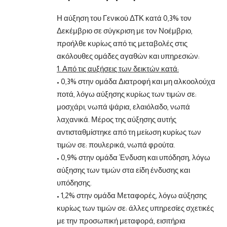
Η αύξηση του Γενικού ΔΤΚ κατά 0,3% τον
Δεκέμβριο σε σύγκριση με τον Νοέμβριο,
προήλθε κυρίως από τις μεταβολές στις
ακόλουθες ομάδες αγαθών και υπηρεσιών:
1. Από τις αυξήσεις των δεικτών κατά:
• 0,3% στην ομάδα Διατροφή και μη αλκοολούχα
ποτά, λόγω αύξησης κυρίως των τιμών σε:
μοσχάρι, νωπά ψάρια, ελαιόλαδο, νωπά
λαχανικά. Μέρος της αύξησης αυτής
αντισταθμίστηκε από τη μείωση κυρίως των
τιμών σε: πουλερικά, νωπά φρούτα.
• 0,9% στην ομάδα Ένδυση και υπόδηση, λόγω
αύξησης των τιμών στα είδη ένδυσης και
υπόδησης.
• 1,2% στην ομάδα Μεταφορές, λόγω αύξησης
κυρίως των τιμών σε: άλλες υπηρεσίες σχετικές
με την προσωπική μεταφορά, εισιτήρια