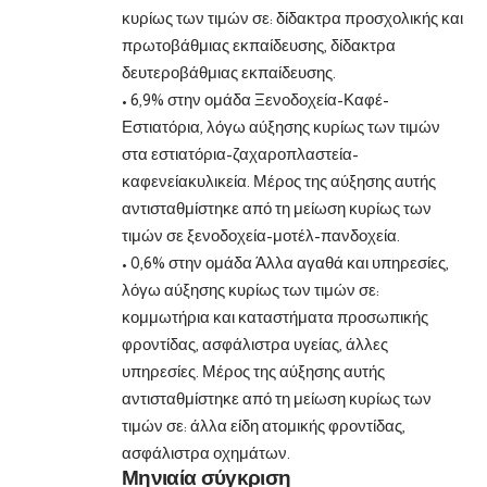
κυρίως των τιμών σε: δίδακτρα προσχολικής και
πρωτοβάθμιας εκπαίδευσης, δίδακτρα
δευτεροβάθμιας εκπαίδευσης.
• 6,9% στην ομάδα Ξενοδοχεία-Καφέ-
Εστιατόρια, λόγω αύξησης κυρίως των τιμών
στα εστιατόρια-ζαχαροπλαστεία-
καφενείακυλικεία. Μέρος της αύξησης αυτής
αντισταθμίστηκε από τη μείωση κυρίως των
τιμών σε ξενοδοχεία-μοτέλ-πανδοχεία.
• 0,6% στην ομάδα Άλλα αγαθά και υπηρεσίες,
λόγω αύξησης κυρίως των τιμών σε:
κομμωτήρια και καταστήματα προσωπικής
φροντίδας, ασφάλιστρα υγείας, άλλες
υπηρεσίες. Μέρος της αύξησης αυτής
αντισταθμίστηκε από τη μείωση κυρίως των
τιμών σε: άλλα είδη ατομικής φροντίδας,
ασφάλιστρα οχημάτων.
Μηνιαία σύγκριση