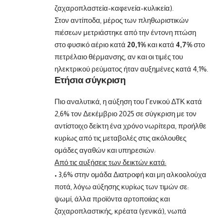
ζαχαροπλαστεία-καφενεία-κυλικεία).
Στον αντίποδα, μέρος των πληθωριστικών
πιέσεων μετριάστηκε από την έντονη πτώση
στο φυσικό αέριο κατά
20,1%
και κατά
4,7%
στο
πετρέλαιο θέρμανσης, αν και οι τιμές του
ηλεκτρικού ρεύματος ήταν αυξημένες κατά 4,1%.
Ετήσια σύγκριση
Πιο αναλυτικά, η αύξηση του Γενικού ΔΤΚ κατά
2,6% τον Δεκέμβριο 2025 σε σύγκριση με τον
αντίστοιχο δείκτη ένα χρόνο νωρίτερα, προήλθε
κυρίως από τις μεταβολές στις ακόλουθες
ομάδες αγαθών και υπηρεσιών:
Από τις αυξήσεις των δεικτών κατά:
• 3,6% στην ομάδα Διατροφή και μη αλκοολούχα
ποτά, λόγω αύξησης κυρίως των τιμών σε:
ψωμί, άλλα προϊόντα αρτοποιίας και
ζαχαροπλαστικής, κρέατα (γενικά), νωπά