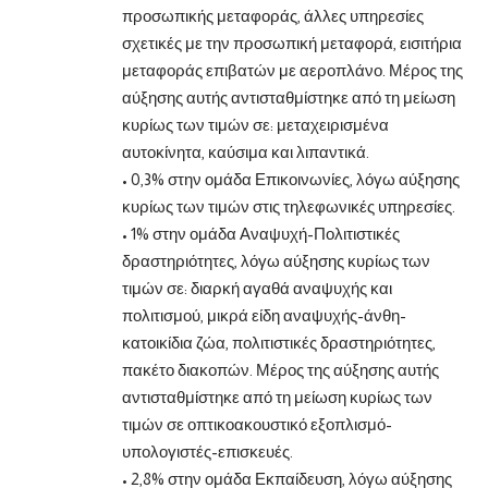
προσωπικής μεταφοράς, άλλες υπηρεσίες
σχετικές με την προσωπική μεταφορά, εισιτήρια
μεταφοράς επιβατών με αεροπλάνο. Μέρος της
αύξησης αυτής αντισταθμίστηκε από τη μείωση
κυρίως των τιμών σε: μεταχειρισμένα
αυτοκίνητα, καύσιμα και λιπαντικά.
• 0,3% στην ομάδα Επικοινωνίες, λόγω αύξησης
κυρίως των τιμών στις τηλεφωνικές υπηρεσίες.
• 1% στην ομάδα Αναψυχή-Πολιτιστικές
δραστηριότητες, λόγω αύξησης κυρίως των
τιμών σε: διαρκή αγαθά αναψυχής και
πολιτισμού, μικρά είδη αναψυχής-άνθη-
κατοικίδια ζώα, πολιτιστικές δραστηριότητες,
πακέτο διακοπών. Μέρος της αύξησης αυτής
αντισταθμίστηκε από τη μείωση κυρίως των
τιμών σε οπτικοακουστικό εξοπλισμό-
υπολογιστές-επισκευές.
• 2,8% στην ομάδα Εκπαίδευση, λόγω αύξησης