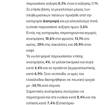
παρουσίασε αύξηση
0,3%
, έναντι αύξησης 0,1%.
Σε ετήσια βάση, το μεγαλύτερο μέρος των
πληθωριστικών πιέσεων προήλθε από την
κατηγορία
Διατροφή
και μη αλκοολούχα ποτά,
η οποία παρουσίασε αύξηση τιμών
3,6%
.
Εντός της κατηγορίας παρατηρούνται ισχυρές
ανατιμήσεις
10,6%
στα φρούτα,
13,1%
στο
κρέας,
20%
στις σοκολάτες και
20,9%
στον
καφέ.
Τα νωπά ψαριά παρουσίασαν επίσης
ανατιμήσεις
4%
, τα γαλακτοκομικά και αυγά
κατά
4,4%
και τα προϊόντα ζαχαροπλαστικής
κατά
6,9%
. Στον αντίποδα, οι τιμές του
ελαιόλαδου διατηρήθηκαν σε πτωτική τροχιά
με
-34,1%
από πέρυσι.
Σημαντικές ανατιμήσεις συνέχισαν να
παρατηρούνται στα ενοίκια κατά
8,4%
και την
εστίαση κατά
7,4%
(Εστιατόρια-