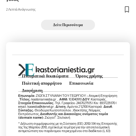
2 Λεπτά Ανάγνωσης
Δείτε Περισσότερα
Πνευματικά δικαιώματα
Όρους χρήσης
Πολιτική απορρήτου
Επικοινωνία
Διαφήμιση
Επωνυμία:
ΖΙΩΓΑ ΣΤΥΛΙΑΝΗ ΤΟΥ ΓΕΩΡΓΙΟΥ – Ατομική Επιχείρηση
,
Τίτλος:
kastorianiestia.gr ,
ΑΦΜ:
103040910
ΔΟΥ
: Καστοριάς ,
Στοιχεία Επικοινωνίας:
Τηλ. Γραφείου: 2467027935 | Κιν. 6937229370 |
email: kasestia@otenet.gr ,
Δ/νση:
Αμύντα 2 52100 Καστοριά .
Διευθ.
Σύνταξης:
Θεοδώρα Κωτσοπούλου , Ιδιοκτήτης, Νόμιμος
Εκπρόσωπος,
Διευθυντής και Δικαιούχος ονόματος τομέα
(domain name):
Ζιώγα Γ. Στυλιανή
* Δήλωση συμμόρφωσης με τη Σύσταση (ΕΕ) 2018/334 της Επιτροπής
της 1ης Μαρτίου 2018, σχετικά με τα μέτρα για την αποτελεσματική
αντιμετώπιση του παράνομου περιεχομένου στο διαδίκτυο (L 63)