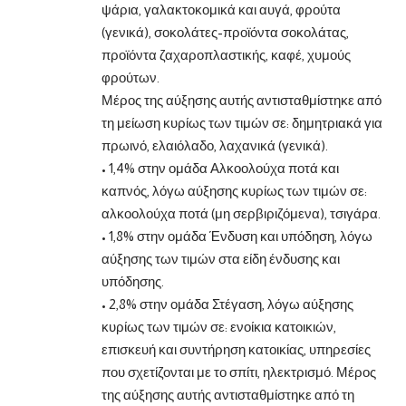
ψάρια, γαλακτοκομικά και αυγά, φρούτα
(γενικά), σοκολάτες-προϊόντα σοκολάτας,
προϊόντα ζαχαροπλαστικής, καφέ, χυμούς
φρούτων.
Μέρος της αύξησης αυτής αντισταθμίστηκε από
τη μείωση κυρίως των τιμών σε: δημητριακά για
πρωινό, ελαιόλαδο, λαχανικά (γενικά).
• 1,4% στην ομάδα Αλκοολούχα ποτά και
καπνός, λόγω αύξησης κυρίως των τιμών σε:
αλκοολούχα ποτά (μη σερβιριζόμενα), τσιγάρα.
• 1,8% στην ομάδα Ένδυση και υπόδηση, λόγω
αύξησης των τιμών στα είδη ένδυσης και
υπόδησης.
• 2,8% στην ομάδα Στέγαση, λόγω αύξησης
κυρίως των τιμών σε: ενοίκια κατοικιών,
επισκευή και συντήρηση κατοικίας, υπηρεσίες
που σχετίζονται με το σπίτι, ηλεκτρισμό. Μέρος
της αύξησης αυτής αντισταθμίστηκε από τη