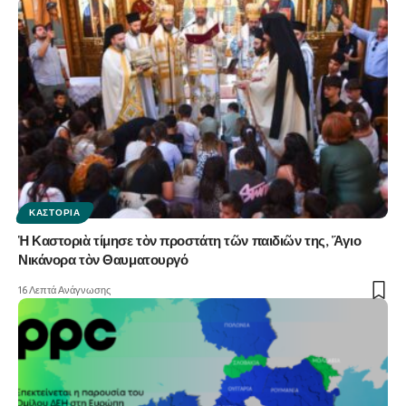
ΚΑΣΤΟΡΙΆ
Ἡ Καστοριὰ τίμησε τὸν προστάτη τῶν παιδιῶν της, Ἅγιο
Νικάνορα τὸν Θαυματουργό
16 Λεπτά Ανάγνωσης