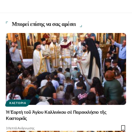
Μπορεί επίσης να σας αρέσει
ΚΑΣΤΟΡΙΆ
Ἡ Ἑορτὴ τοῦ Ἁγίου Καλλινίκου σὲ Παρεκκλήσιο τῆς
Καστοριᾶς
3 Λεπτά Ανάγνωσης