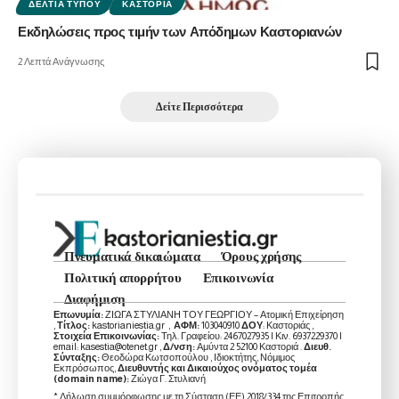
ΔΕΛΤΊΑ ΤΎΠΟΥ
ΚΑΣΤΟΡΙΆ
Εκδηλώσεις προς τιμήν των Απόδημων Καστοριανών
2 Λεπτά Ανάγνωσης
Δείτε Περισσότερα
Πνευματικά δικαιώματα
Όρους χρήσης
Πολιτική απορρήτου
Επικοινωνία
Διαφήμιση
Επωνυμία:
ΖΙΩΓΑ ΣΤΥΛΙΑΝΗ ΤΟΥ ΓΕΩΡΓΙΟΥ – Ατομική Επιχείρηση
,
Τίτλος:
kastorianiestia.gr ,
ΑΦΜ:
103040910
ΔΟΥ
: Καστοριάς ,
Στοιχεία Επικοινωνίας:
Τηλ. Γραφείου: 2467027935 | Κιν. 6937229370 |
email: kasestia@otenet.gr ,
Δ/νση:
Αμύντα 2 52100 Καστοριά .
Διευθ.
Σύνταξης:
Θεοδώρα Κωτσοπούλου , Ιδιοκτήτης, Νόμιμος
Εκπρόσωπος,
Διευθυντής και Δικαιούχος ονόματος τομέα
(domain name):
Ζιώγα Γ. Στυλιανή
* Δήλωση συμμόρφωσης με τη Σύσταση (ΕΕ) 2018/334 της Επιτροπής