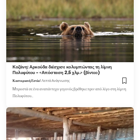
Κοζάνη: Αρκούδα διέσχισε κολυμπώντας τη λίμνη
Πολυφύτου – «Απόσταση 2,5 χλμ.» (βίντεο)
Καστοριανή Εστία
1 Λεπτά Ανάγνωσης
Mπροστά σε ένα αναπάντεχο γεγονός βρέθηκε πριν από λίγο στη λίμνη
Πολυφύτου…