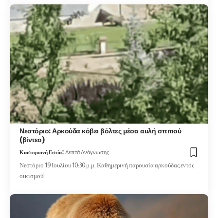
Νεστόριο: Αρκούδα κόβει βόλτες μέσα αυλή σπιτιού
(βίντεο)
Καστοριανή Εστία
0 Λεπτά Ανάγνωσης
Νεστόριο 19 Ιουλίου 10:30 μ.μ. Καθημερινή παρουσία αρκούδας εντός
οικισμού!