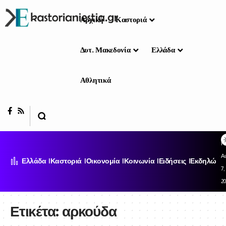
Αρχική
Καστοριά
Δυτ. Μακεδονία
Ελλάδα
Αθλητικά
Π
Α
Ελλάδα
Καστοριά
Οικονομία
Κοινωνία
Ειδήσεις
Εκδηλώσει
7,
2
Ετικέτα:
αρκούδα