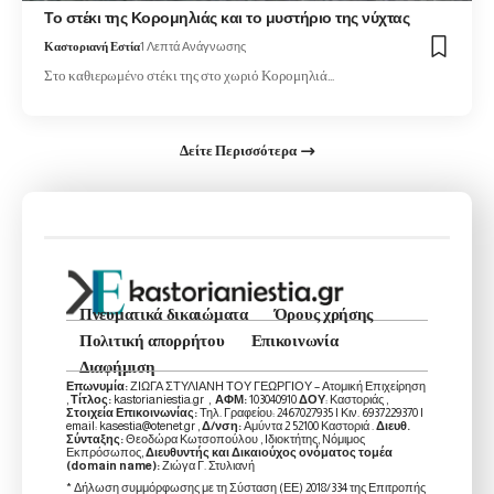
Το στέκι της Κορομηλιάς και το μυστήριο της νύχτας
Καστοριανή Εστία
1 Λεπτά Ανάγνωσης
Στο καθιερωμένο στέκι της στο χωριό Κορομηλιά…
Δείτε Περισσότερα
Πνευματικά δικαιώματα
Όρους χρήσης
Πολιτική απορρήτου
Επικοινωνία
Διαφήμιση
Επωνυμία:
ΖΙΩΓΑ ΣΤΥΛΙΑΝΗ ΤΟΥ ΓΕΩΡΓΙΟΥ – Ατομική Επιχείρηση
,
Τίτλος:
kastorianiestia.gr ,
ΑΦΜ:
103040910
ΔΟΥ
: Καστοριάς ,
Στοιχεία Επικοινωνίας:
Τηλ. Γραφείου: 2467027935 | Κιν. 6937229370 |
email: kasestia@otenet.gr ,
Δ/νση:
Αμύντα 2 52100 Καστοριά .
Διευθ.
Σύνταξης:
Θεοδώρα Κωτσοπούλου , Ιδιοκτήτης, Νόμιμος
Εκπρόσωπος,
Διευθυντής και Δικαιούχος ονόματος τομέα
(domain name):
Ζιώγα Γ. Στυλιανή
* Δήλωση συμμόρφωσης με τη Σύσταση (ΕΕ) 2018/334 της Επιτροπής