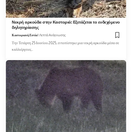
Νεκρή αρκούδα στην Καστοριά: Εξετάζεται το ενδεχόμενο
δηλητηρίασης
Καστοριανή Εστία
1 Λεπτά Ανάγνωσης
Την Τετάρτη 25 Ιουνίου 2025, εντοπίστηκε μια νεκρή αρκούδα μέσα σε
καλλιέργειες…