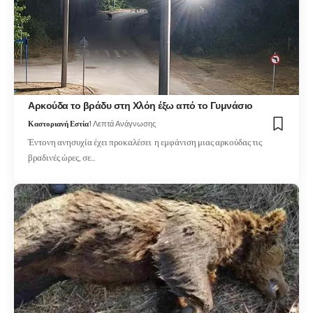
Αρκούδα το βράδυ στη Χλόη έξω από το Γυμνάσιο
Καστοριανή Εστία
1 Λεπτά Ανάγνωσης
Έντονη ανησυχία έχει προκαλέσει η εμφάνιση μιας αρκούδας τις
βραδινές ώρες, σε…