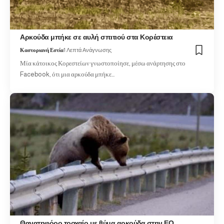
Αρκούδα μπήκε σε αυλή σπιτιού στα Κορέστεια
Καστοριανή Εστία
1 Λεπτά Ανάγνωσης
Μία κάτοικος Κορεστείων γνωστοποίησε, μέσω ανάρτησης στο
Facebook, ότι μια αρκούδα μπήκε…
Θανατηφόρο τροχαίο με θύμα αρκούδα στην ΕΟ