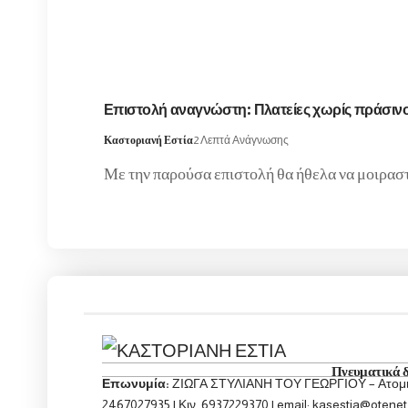
Επιστολή αναγνώστη: Πλατείες χωρίς πράσινο κ
Καστοριανή Εστία
2 Λεπτά Ανάγνωσης
Με την παρούσα επιστολή θα ήθελα να μοιρασ
Πνευματικά 
Επωνυμία:
ΖΙΩΓΑ ΣΤΥΛΙΑΝΗ ΤΟΥ ΓΕΩΡΓΙΟΥ – Ατομικ
2467027935 | Κιν. 6937229370 | email: kasestia@otenet.