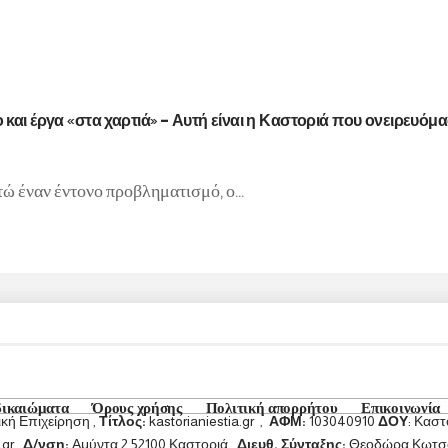
αι έργα «στα χαρτιά» – Αυτή είναι η Καστοριά που ονειρευόμα
τώ έναν έντονο προβληματισμό, ο…
δικαιώματα
Όρους χρήσης
Πολιτική απορρήτου
Επικοινωνία
ή Επιχείρηση ,
Τίτλος:
kastorianiestia.gr ,
ΑΦΜ:
103040910
ΔΟΥ
: Καστ
gr ,
Δ/νση:
Αμύντα 2 52100 Καστοριά .
Διευθ. Σύνταξης:
Θεοδώρα Κωτσοπ