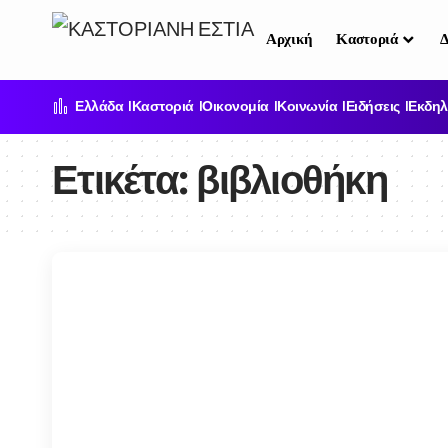
Αρχική
Καστοριά
Δ
Ελλάδα
Καστοριά
Οικονομία
Κοινωνία
Ειδήσεις
Εκδηλ
Ετικέτα:
βιβλιοθήκη