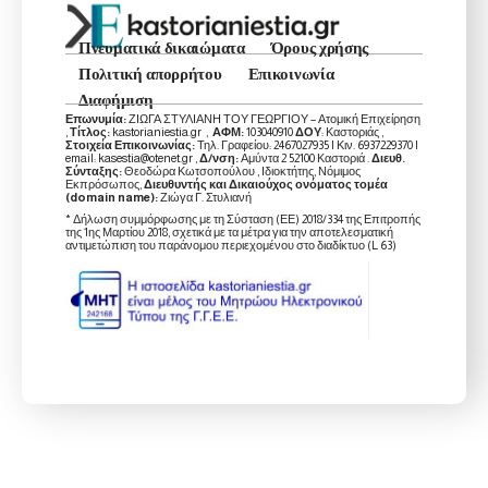
Πνευματικά δικαιώματα
Όρους χρήσης
Πολιτική απορρήτου
Επικοινωνία
Διαφήμιση
Επωνυμία:
ΖΙΩΓΑ ΣΤΥΛΙΑΝΗ ΤΟΥ ΓΕΩΡΓΙΟΥ – Ατομική Επιχείρηση
,
Τίτλος:
kastorianiestia.gr ,
ΑΦΜ:
103040910
ΔΟΥ
: Καστοριάς ,
Στοιχεία Επικοινωνίας:
Τηλ. Γραφείου: 2467027935 | Κιν. 6937229370 |
email: kasestia@otenet.gr ,
Δ/νση:
Αμύντα 2 52100 Καστοριά .
Διευθ.
Σύνταξης:
Θεοδώρα Κωτσοπούλου , Ιδιοκτήτης, Νόμιμος
Εκπρόσωπος,
Διευθυντής και Δικαιούχος ονόματος τομέα
(domain name):
Ζιώγα Γ. Στυλιανή
* Δήλωση συμμόρφωσης με τη Σύσταση (ΕΕ) 2018/334 της Επιτροπής
της 1ης Μαρτίου 2018, σχετικά με τα μέτρα για την αποτελεσματική
αντιμετώπιση του παράνομου περιεχομένου στο διαδίκτυο (L 63)