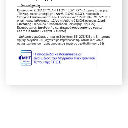
Διαφήμιση
Επωνυμία:
ΖΙΩΓΑ ΣΤΥΛΙΑΝΗ ΤΟΥ ΓΕΩΡΓΙΟΥ – Ατομική Επιχείρηση
,
Τίτλος:
kastorianiestia.gr ,
ΑΦΜ:
103040910
ΔΟΥ
: Καστοριάς ,
Στοιχεία Επικοινωνίας:
Τηλ. Γραφείου: 2467027935 | Κιν. 6937229370 |
email: kasestia@otenet.gr ,
Δ/νση:
Αμύντα 2 52100 Καστοριά .
Διευθ.
Σύνταξης:
Θεοδώρα Κωτσοπούλου , Ιδιοκτήτης, Νόμιμος
Εκπρόσωπος,
Διευθυντής και Δικαιούχος ονόματος τομέα
(domain name):
Ζιώγα Γ. Στυλιανή
* Δήλωση συμμόρφωσης με τη Σύσταση (ΕΕ) 2018/334 της Επιτροπής
της 1ης Μαρτίου 2018, σχετικά με τα μέτρα για την αποτελεσματική
αντιμετώπιση του παράνομου περιεχομένου στο διαδίκτυο (L 63)