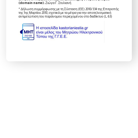
(domain name):
Ζιώγα Γ. Στυλιανή
* Δήλωση συμμόρφωσης με τη Σύσταση (ΕΕ) 2018/334 της Επιτροπής
της 1ης Μαρτίου 2018, σχετικά με τα μέτρα για την αποτελεσματική
αντιμετώπιση του παράνομου περιεχομένου στο διαδίκτυο (L 63)