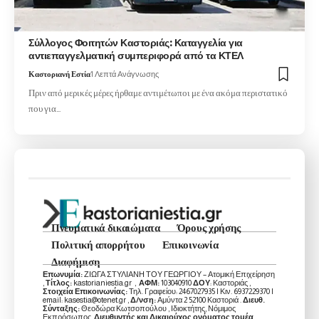
Σύλλογος Φοιτητών Καστοριάς: Καταγγελία για
αντιεπαγγελματική συμπεριφορά από τα ΚΤΕΛ
Καστοριανή Εστία
1 Λεπτά Ανάγνωσης
Πριν από μερικές μέρες ήρθαμε αντιμέτωποι με ένα ακόμα περιστατικό
που για…
Πνευματικά δικαιώματα
Όρους χρήσης
Πολιτική απορρήτου
Επικοινωνία
Διαφήμιση
Επωνυμία:
ΖΙΩΓΑ ΣΤΥΛΙΑΝΗ ΤΟΥ ΓΕΩΡΓΙΟΥ – Ατομική Επιχείρηση
,
Τίτλος:
kastorianiestia.gr ,
ΑΦΜ:
103040910
ΔΟΥ
: Καστοριάς ,
Στοιχεία Επικοινωνίας:
Τηλ. Γραφείου: 2467027935 | Κιν. 6937229370 |
email: kasestia@otenet.gr ,
Δ/νση:
Αμύντα 2 52100 Καστοριά .
Διευθ.
Σύνταξης:
Θεοδώρα Κωτσοπούλου , Ιδιοκτήτης, Νόμιμος
Εκπρόσωπος,
Διευθυντής και Δικαιούχος ονόματος τομέα