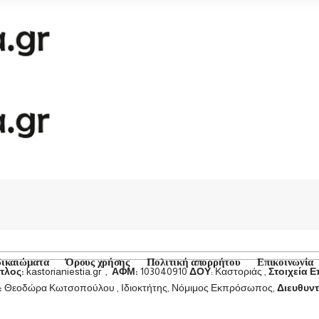
δικαιώματα
Όρους χρήσης
Πολιτική απορρήτου
Επικοινωνία
ίτλος:
kastorianiestia.gr ,
ΑΦΜ:
103040910
ΔΟΥ
: Καστοριάς ,
Στοιχεία Ε
:
Θεοδώρα Κωτσοπούλου , Ιδιοκτήτης, Νόμιμος Εκπρόσωπος,
Διευθυντ