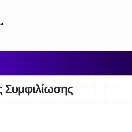
κά
ς Συμφιλίωσης