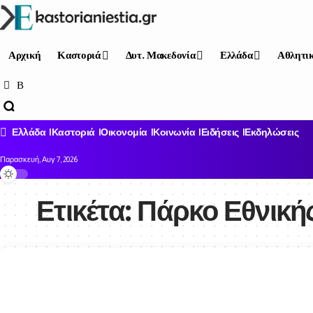
Αρχική
Καστοριά
Δυτ. Μακεδονία
Ελλάδα
Αθλητι
Ελλάδα
Καστοριά
Οικονομία
Κοινωνία
Ειδήσεις
Εκδηλώσεις
Παρασκευή, Αυγ 7, 2026
Ετικέτα:
Πάρκο Εθνική