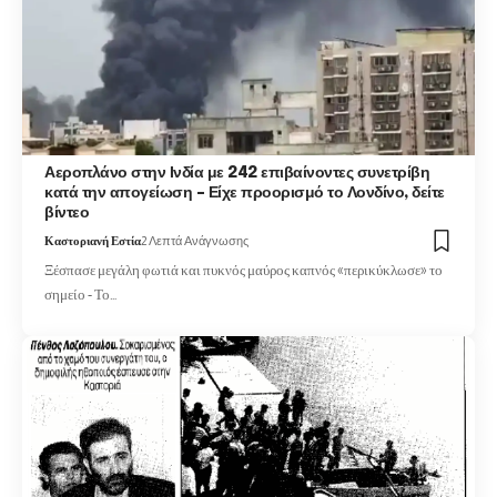
Αεροπλάνο στην Ινδία με 242 επιβαίνοντες συνετρίβη
κατά την απογείωση – Είχε προορισμό το Λονδίνο, δείτε
βίντεο
Καστοριανή Εστία
2 Λεπτά Ανάγνωσης
Ξέσπασε μεγάλη φωτιά και πυκνός μαύρος καπνός «περικύκλωσε» το
σημείο - Το…