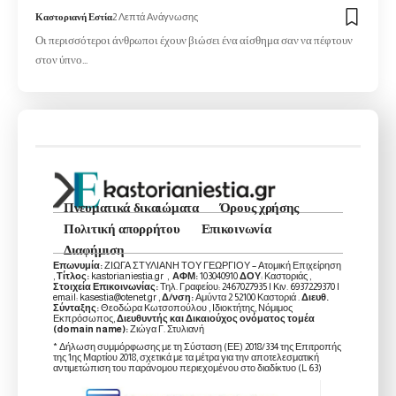
Καστοριανή Εστία
2 Λεπτά Ανάγνωσης
Οι περισσότεροι άνθρωποι έχουν βιώσει ένα αίσθημα σαν να πέφτουν
στον ύπνο…
Πνευματικά δικαιώματα
Όρους χρήσης
Πολιτική απορρήτου
Επικοινωνία
Διαφήμιση
Επωνυμία:
ΖΙΩΓΑ ΣΤΥΛΙΑΝΗ ΤΟΥ ΓΕΩΡΓΙΟΥ – Ατομική Επιχείρηση
,
Τίτλος:
kastorianiestia.gr ,
ΑΦΜ:
103040910
ΔΟΥ
: Καστοριάς ,
Στοιχεία Επικοινωνίας:
Τηλ. Γραφείου: 2467027935 | Κιν. 6937229370 |
email: kasestia@otenet.gr ,
Δ/νση:
Αμύντα 2 52100 Καστοριά .
Διευθ.
Σύνταξης:
Θεοδώρα Κωτσοπούλου , Ιδιοκτήτης, Νόμιμος
Εκπρόσωπος,
Διευθυντής και Δικαιούχος ονόματος τομέα
(domain name):
Ζιώγα Γ. Στυλιανή
* Δήλωση συμμόρφωσης με τη Σύσταση (ΕΕ) 2018/334 της Επιτροπής
της 1ης Μαρτίου 2018, σχετικά με τα μέτρα για την αποτελεσματική
αντιμετώπιση του παράνομου περιεχομένου στο διαδίκτυο (L 63)