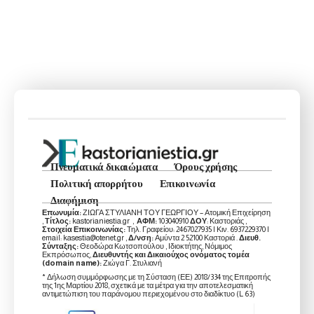
Πνευματικά δικαιώματα
Όρους χρήσης
Πολιτική απορρήτου
Επικοινωνία
Διαφήμιση
Επωνυμία:
ΖΙΩΓΑ ΣΤΥΛΙΑΝΗ ΤΟΥ ΓΕΩΡΓΙΟΥ – Ατομική Επιχείρηση
,
Τίτλος:
kastorianiestia.gr ,
ΑΦΜ:
103040910
ΔΟΥ
: Καστοριάς ,
Στοιχεία Επικοινωνίας:
Τηλ. Γραφείου: 2467027935 | Κιν. 6937229370 |
email: kasestia@otenet.gr ,
Δ/νση:
Αμύντα 2 52100 Καστοριά .
Διευθ.
Σύνταξης:
Θεοδώρα Κωτσοπούλου , Ιδιοκτήτης, Νόμιμος
Εκπρόσωπος,
Διευθυντής και Δικαιούχος ονόματος τομέα
(domain name):
Ζιώγα Γ. Στυλιανή
* Δήλωση συμμόρφωσης με τη Σύσταση (ΕΕ) 2018/334 της Επιτροπής
της 1ης Μαρτίου 2018, σχετικά με τα μέτρα για την αποτελεσματική
αντιμετώπιση του παράνομου περιεχομένου στο διαδίκτυο (L 63)