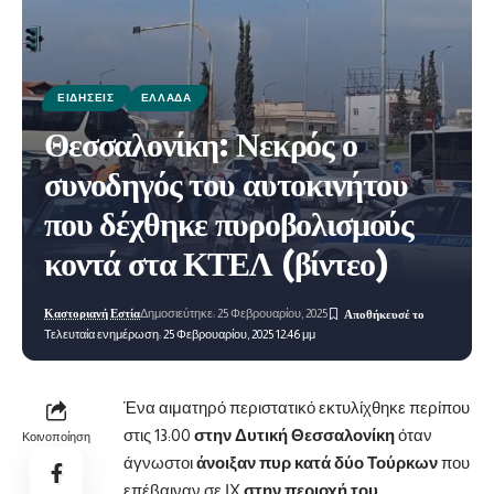
ΕΙΔΉΣΕΙΣ
ΕΛΛΆΔΑ
Θεσσαλονίκη: Νεκρός ο
συνοδηγός του αυτοκινήτου
που δέχθηκε πυροβολισμούς
κοντά στα ΚΤΕΛ (βίντεο)
Καστοριανή Εστία
Δημοσιεύτηκε: 25 Φεβρουαρίου, 2025
Τελευταία ενημέρωση: 25 Φεβρουαρίου, 2025 12:46 μμ
Ένα αιματηρό περιστατικό εκτυλίχθηκε περίπου
στις 13:00
στην Δυτική Θεσσαλονίκη
όταν
Κοινοποίηση
άγνωστοι
άνοιξαν πυρ κατά δύο Τούρκων
που
επέβαιναν σε ΙΧ
στην περιοχή του