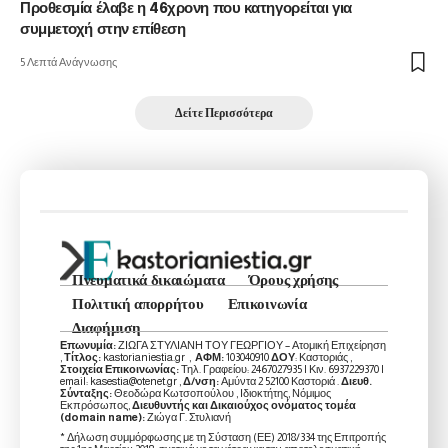
Προθεσμία έλαβε η 46χρονη που κατηγορείται για
συμμετοχή στην επίθεση
5 Λεπτά Ανάγνωσης
Δείτε Περισσότερα
Πνευματικά δικαιώματα
Όρους χρήσης
Πολιτική απορρήτου
Επικοινωνία
Διαφήμιση
Επωνυμία:
ΖΙΩΓΑ ΣΤΥΛΙΑΝΗ ΤΟΥ ΓΕΩΡΓΙΟΥ – Ατομική Επιχείρηση
,
Τίτλος:
kastorianiestia.gr ,
ΑΦΜ:
103040910
ΔΟΥ
: Καστοριάς ,
Στοιχεία Επικοινωνίας:
Τηλ. Γραφείου: 2467027935 | Κιν. 6937229370 |
email: kasestia@otenet.gr ,
Δ/νση:
Αμύντα 2 52100 Καστοριά .
Διευθ.
Σύνταξης:
Θεοδώρα Κωτσοπούλου , Ιδιοκτήτης, Νόμιμος
Εκπρόσωπος,
Διευθυντής και Δικαιούχος ονόματος τομέα
(domain name):
Ζιώγα Γ. Στυλιανή
* Δήλωση συμμόρφωσης με τη Σύσταση (ΕΕ) 2018/334 της Επιτροπής