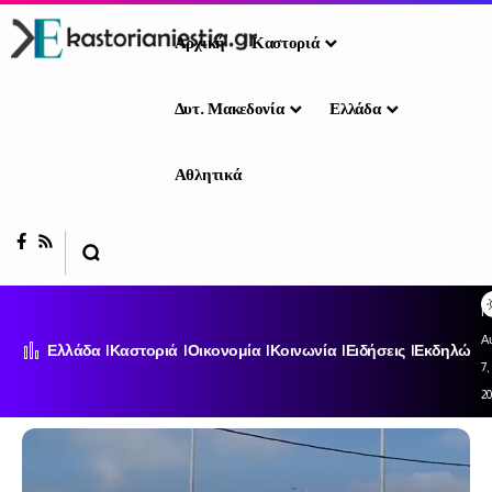
Αρχική
Καστοριά
Δυτ. Μακεδονία
Ελλάδα
Αθλητικά
Π
Α
Ελλάδα
Καστοριά
Οικονομία
Κοινωνία
Ειδήσεις
Εκδηλώσει
7,
2