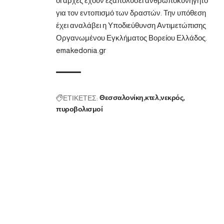
οι αρχές έχουν εξαπολύσει ανθρωποκυνηγητό
για τον εντοπισμό των δραστών. Την υπόθεση
έχει αναλάβει η Υποδιεύθυνση Αντιμετώπισης
Οργανωμένου Εγκλήματος Βορείου Ελλάδος.
emakedonia.gr
ΕΤΙΚΕΤΕΣ:
Θεσσαλονίκη
κτελ
νεκρός
πυροβολισμοί