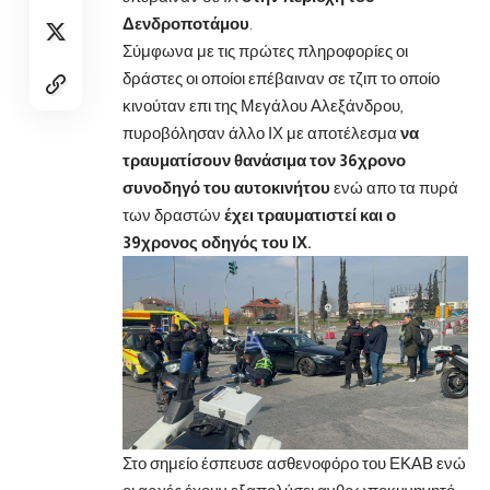
Δενδροποτάμου
.
Σύμφωνα με τις πρώτες πληροφορίες οι
δράστες οι οποίοι επέβαιναν σε τζιπ το οποίο
κινούταν επι της Μεγάλου Αλεξάνδρου,
πυροβόλησαν άλλο ΙΧ με αποτέλεσμα
να
τραυματίσουν θανάσιμα τον 36χρονο
συνοδηγό του αυτοκινήτου
ενώ απο τα πυρά
των δραστών
έχει τραυματιστεί και ο
39χρονος οδηγός του ΙΧ.
Στο σημείο έσπευσε ασθενοφόρο του ΕΚΑΒ ενώ