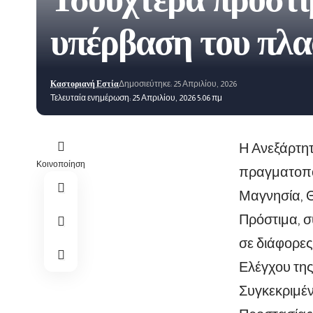
Τσουχτερά πρόστι
υπέρβαση του πλ
Καστοριανή Εστία
Δημοσιεύτηκε: 25 Απριλίου, 2026
Τελευταία ενημέρωση: 25 Απριλίου, 2026 5:06 πμ
Η Ανεξάρτη
Κοινοποίηση
πραγματοποί
Μαγνησία, Θ
Πρόστιμα, σ
σε διάφορες
Ελέγχου της
Συγκεκριμέν