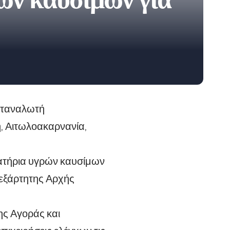
ών καυσίμων για
αταναλωτή
, Αιτωλοακαρνανία,
ρατήρια υγρών καυσίμων
νεξάρτητης Αρχής
ης Αγοράς και