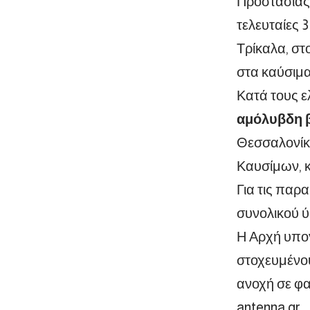
Προστασίας 
τελευταίες 
Τρίκαλα, στ
στα καύσιμα
Κατά τους 
αμόλυβδη β
Θεσσαλονίκη
Καυσίμων, 
Για τις παρ
συνολικού ύ
Η Αρχή υπογ
στοχευμένου
ανοχή σε φα
antenna.gr