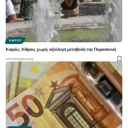
ΚΑΙΡΌΣ
Καιρός: Αίθριος χωρίς αξιόλογη μεταβολή την Παρασκευή
4 Λεπτά Ανάγνωσης