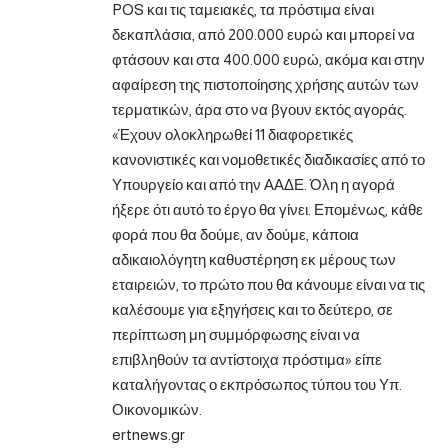
POS και τις ταμειακές, τα πρόστιμα είναι
δεκαπλάσια, από 200.000 ευρώ και μπορεί να
φτάσουν και στα 400.000 ευρώ, ακόμα και στην
αφαίρεση της πιστοποίησης χρήσης αυτών των
τερματικών, άρα στο να βγουν εκτός αγοράς.
«Έχουν ολοκληρωθεί 11 διαφορετικές
κανονιστικές και νομοθετικές διαδικασίες από το
Υπουργείο και από την ΑΑΔΕ. Όλη η αγορά
ήξερε ότι αυτό το έργο θα γίνει. Επομένως, κάθε
φορά που θα δούμε, αν δούμε, κάποια
αδικαιολόγητη καθυστέρηση εκ μέρους των
εταιρειών, το πρώτο που θα κάνουμε είναι να τις
καλέσουμε για εξηγήσεις και το δεύτερο, σε
περίπτωση μη συμμόρφωσης είναι να
επιβληθούν τα αντίστοιχα πρόστιμα» είπε
καταλήγοντας ο εκπρόσωπος τύπου του Υπ.
Οικονομικών.
ertnews.gr