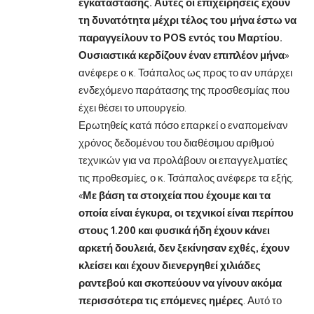
εγκατάστασης. Αυτές οι επιχειρήσεις έχουν
τη δυνατότητα μέχρι τέλος του μήνα έστω να
παραγγείλουν το
POS εντός του Μαρτίου.
Ουσιαστικά κερδίζουν έναν επιπλέον μήνα
»
ανέφερε ο κ. Τσάπαλος ως προς το αν υπάρχει
ενδεχόμενο παράτασης της προσθεσμίας που
έχει θέσει το υπουργείο.
Ερωτηθείς κατά πόσο επαρκεί ο εναπομείναν
χρόνος δεδομένου του διαθέσιμου αριθμού
τεχνικών για να προλάβουν οι επαγγελματίες
τις προθεσμίες, ο κ. Τσάπαλος ανέφερε τα εξής.
«
Με βάση τα στοιχεία που έχουμε και τα
οποία είναι έγκυρα, οι τεχνικοί είναι περίπου
στους 1.200 και φυσικά ήδη έχουν κάνει
αρκετή δουλειά, δεν ξεκίνησαν εχθές, έχουν
κλείσει και έχουν διενεργηθεί χιλιάδες
ραντεβού και σκοπεύουν να γίνουν ακόμα
περισσότερα τις επόμενες ημέρες
. Αυτό το