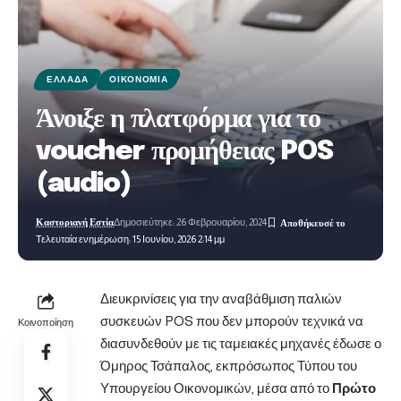
ΕΛΛΆΔΑ
ΟΙΚΟΝΟΜΊΑ
Άνοιξε η πλατφόρμα για το
voucher προμήθειας POS
(audio)
Καστοριανή Εστία
Δημοσιεύτηκε: 26 Φεβρουαρίου, 2024
Τελευταία ενημέρωση: 15 Ιουνίου, 2026 2:14 μμ
Διευκρινίσεις για την αναβάθμιση παλιών
συσκευών POS που δεν μπορούν τεχνικά να
Κοινοποίηση
διασυνδεθούν με τις ταμειακές μηχανές έδωσε ο
Όμηρος Τσάπαλος, εκπρόσωπος Τύπου του
Υπουργείου Οικονομικών, μέσα από το
Πρώτο