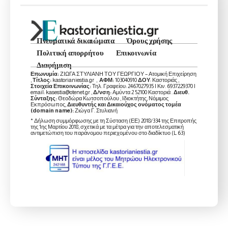
Πνευματικά δικαιώματα
Όρους χρήσης
Πολιτική απορρήτου
Επικοινωνία
Διαφήμιση
Επωνυμία:
ΖΙΩΓΑ ΣΤΥΛΙΑΝΗ ΤΟΥ ΓΕΩΡΓΙΟΥ – Ατομική Επιχείρηση
,
Τίτλος:
kastorianiestia.gr ,
ΑΦΜ:
103040910
ΔΟΥ
: Καστοριάς ,
Στοιχεία Επικοινωνίας:
Τηλ. Γραφείου: 2467027935 | Κιν. 6937229370 |
email: kasestia@otenet.gr ,
Δ/νση:
Αμύντα 2 52100 Καστοριά .
Διευθ.
Σύνταξης:
Θεοδώρα Κωτσοπούλου , Ιδιοκτήτης, Νόμιμος
Εκπρόσωπος,
Διευθυντής και Δικαιούχος ονόματος τομέα
(domain name):
Ζιώγα Γ. Στυλιανή
* Δήλωση συμμόρφωσης με τη Σύσταση (ΕΕ) 2018/334 της Επιτροπής
της 1ης Μαρτίου 2018, σχετικά με τα μέτρα για την αποτελεσματική
αντιμετώπιση του παράνομου περιεχομένου στο διαδίκτυο (L 63)