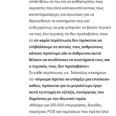
οποίο θέλω να πω και να καθησυχάσω τους
ακροατές που είναι κάποιοι από αυτούς τους
καταστηματάρχες και αγωνιούν για να
διασυνδέουν τα συστήματα τους και
ενδεχομένως να μην μπορούν να βρουν τεχνικό
να τους λέει τεχνικός ότι δεν προλαβαίνει, είναι
ότι
σε καμία περίπτωση δεν πρόκειται να
επιβάλλουμε σε αυτούς τους ανθρώπους
κάποιο πρόστιμο εάν οι άνθρωποι αυτοί
θέλουν να συνδέσουν τα συστήματά τους και
ο τεχνικός τους δεν προλαβαίνει»
.
Σε κάθε περίπτωση, ο κ. Τσάπαλος επισήμανε
ότι «
σίγουρα πρέπει να υπάρξει μια επιείκεια»
καθώς πρόκειται για το μεγαλύτερο έργο
αυτή τη στιγμή σε εξέλιξη, συνέργειας του
δημόσιου με τον ιδιωτικό τομέα.
«Μιλάμε για 300.000 επιχειρήσεις, δεκάδες
παρόχους POS και ταμειακών που πρέπει όλοι