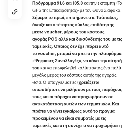
Πρόγραμμα 91,6 και 105,8
και την εκπομπή «Το
GPS της Επικαιρότητας» με τον Θάνο Σιαφάκα.
Σήμερα το πρωί, επισήμανε ο κ. Τσάπαλος,
άνοιξε και ο τέταρτος κύκλος επιδότησης
μέσω
voucher, μέρους του κόστους
αγοράς
POS αλλά και διασύνδεσής του με τις
ταμειακές. Όποιος δεν έχει πάρει αυτό
το
voucher, μπορεί να μπει στην πλατφόρμα
«Ψηφιακές Συναλλαγές», να κάνει την αίτησή
του
και να επωφεληθεί, καλύπτοντας ένα πολύ
μεγάλο μέρος του κόστους αυτής της αγοράς.
«(σ.σ. Οι επαγγελματίες)
χρειάζεται
οπωσδήποτε να μιλήσουν με τους παρόχους
τους και οι πάροχοι να προχωρήσουν σε
αντικατάσταση αυτών των τερματικών. Και
πρέπει να γίνει εγκαίρως αυτό το πράγμα
προκειμένου να είναι συμβατές με τις
ταμειακές και στη συνέχεια να προχωρήσει η