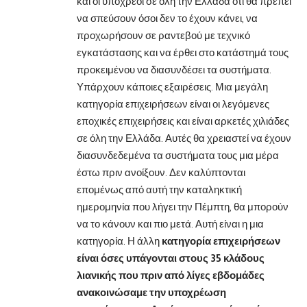
και οι υπόχρεοι σε όλη την Ελλάδα ότι θα πρέπει
να σπεύσουν όσοι δεν το έχουν κάνει, να
προχωρήσουν σε ραντεβού με τεχνικό
εγκατάστασης και να έρθει στο κατάστημά τους
προκειμένου να διασυνδέσει τα συστήματα.
Υπάρχουν κάποιες εξαιρέσεις. Μια μεγάλη
κατηγορία επιχειρήσεων είναι οι λεγόμενες
εποχικές επιχειρήσεις και είναι αρκετές χιλιάδες
σε όλη την Ελλάδα. Αυτές θα χρειαστεί να έχουν
διασυνδεδεμένα τα συστήματα τους μια μέρα
έστω πριν ανοίξουν. Δεν καλύπτονται
επομένως από αυτή την καταληκτική
ημερομηνία που λήγει την Πέμπτη, θα μπορούν
να το κάνουν και πιο μετά. Αυτή είναι η μια
κατηγορία. Η άλλη
κατηγορία επιχειρήσεων
είναι όσες υπάγονται στους 35 κλάδους
λιανικής που πριν από λίγες εβδομάδες
ανακοινώσαμε την υποχρέωση