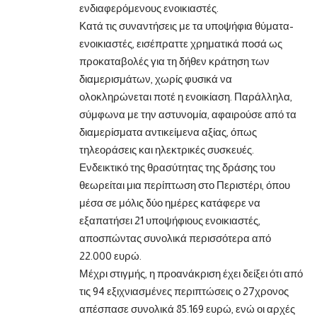
ενδιαφερόμενους ενοικιαστές.
Κατά τις συναντήσεις με τα υποψήφια θύματα-
ενοικιαστές, εισέπραττε χρηματικά ποσά ως
προκαταβολές για τη δήθεν κράτηση των
διαμερισμάτων, χωρίς φυσικά να
ολοκληρώνεται ποτέ η ενοικίαση. Παράλληλα,
σύμφωνα με την αστυνομία, αφαιρούσε από τα
διαμερίσματα αντικείμενα αξίας, όπως
τηλεοράσεις και ηλεκτρικές συσκευές.
Ενδεικτικό της θρασύτητας της δράσης του
θεωρείται μια περίπτωση στο Περιστέρι, όπου
μέσα σε μόλις δύο ημέρες κατάφερε να
εξαπατήσει 21 υποψήφιους ενοικιαστές,
αποσπώντας συνολικά περισσότερα από
22.000 ευρώ.
Μέχρι στιγμής, η προανάκριση έχει δείξει ότι από
τις 94 εξιχνιασμένες περιπτώσεις ο 27χρονος
απέσπασε συνολικά 85.169 ευρώ, ενώ οι αρχές