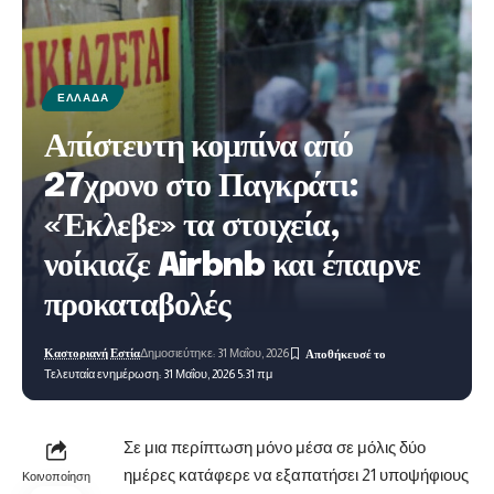
ΕΛΛΆΔΑ
Απίστευτη κομπίνα από
27χρονο στο Παγκράτι:
«Έκλεβε» τα στοιχεία,
νοίκιαζε Airbnb και έπαιρνε
προκαταβολές
Καστοριανή Εστία
Δημοσιεύτηκε: 31 Μαΐου, 2026
Τελευταία ενημέρωση: 31 Μαΐου, 2026 5:31 πμ
Σε μια περίπτωση μόνο μέσα σε μόλις δύο
ημέρες κατάφερε να εξαπατήσει 21 υποψήφιους
Κοινοποίηση