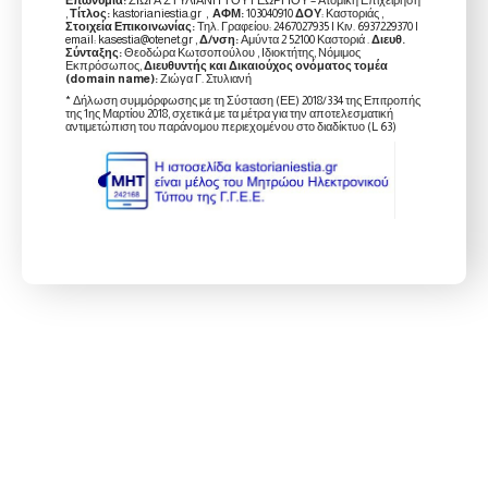
,
Τίτλος:
kastorianiestia.gr ,
ΑΦΜ:
103040910
ΔΟΥ
: Καστοριάς ,
Στοιχεία Επικοινωνίας:
Τηλ. Γραφείου: 2467027935 | Κιν. 6937229370 |
email: kasestia@otenet.gr ,
Δ/νση:
Αμύντα 2 52100 Καστοριά .
Διευθ.
Σύνταξης:
Θεοδώρα Κωτσοπούλου , Ιδιοκτήτης, Νόμιμος
Εκπρόσωπος,
Διευθυντής και Δικαιούχος ονόματος τομέα
(domain name):
Ζιώγα Γ. Στυλιανή
* Δήλωση συμμόρφωσης με τη Σύσταση (ΕΕ) 2018/334 της Επιτροπής
της 1ης Μαρτίου 2018, σχετικά με τα μέτρα για την αποτελεσματική
αντιμετώπιση του παράνομου περιεχομένου στο διαδίκτυο (L 63)