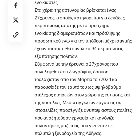
ενοικιαστές
Στα χέρια της αστυνομίας βρίσκεται ένας
27χρονος, ο οποίος κατηγορείται για δεκάδες
περιπτώσεις απάτης με το πρόσχημα
ενοικίασης διαμερισμάτων και πρόσληψης
προσωπικού ενώ για την υπόθεση μέχρι στιγμής
έχουν ταυτοποιθεί συνολικά 94 περιπτώσεις
εξαπάτησης πολιτών.
Σύμφωνα με την έρευνα, ο 27χρονος που
συνελήφθη στου Ζωγράφου, δρούσε
τουλάχιστον από τον Μάρτιο του 2024 και
παρουσίαζε τον εαυτό του ως υψηλόβαθμο
στέλεχος εταιρειών στον χώρο της εστίασης και
της ναυτιλίας. Μέσω αγγελιών εργασίας σε
ιστοσελίδες, προσέγγιζε ανυποψίαστους πολίτες
που αναζητούσαν εργασία και κανόνιζε
συναντήσεις μαζί τους που γίνονταν σε
πολυτελή ξενοδοχεία της Αθήνας.