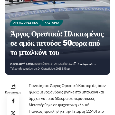
ΆΡΓΟΣ ΟΡΕΣΤΙΚΌ
ΚΑΣΤΟΡΙΆ
Άργος Ορεστικό: Ηλικιωμένος
σε αμόκ πετούσε 50ευρα από
το μπαλκόνι του
Καστοριανή Εστία
Δημοσιεύτηκε: 24 Οκτωβρίου, 2025
Τελευταία ενημέρωση: 24 Οκτωβρίου, 2025 2:59 μμ
Πανικός στο Άργος Ορεστικό Καστοριάς, όταν
ηλικιωμένος άνδρας βγήκε στο μπαλκόνι και
Κοινοποίηση
άρχισε να πετά 50ευρα σε περαστικούς –
Μεταφέρθηκε σε ψυχιατρική κλινική
Πανικός προκλήθηκε την Τετάρτη (22/10) στο