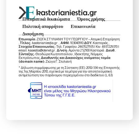
Πνευματικά δικαιώματα
Όρους χρήσης
Πολιτική απορρήτου
Επικοινωνία
Διαφήμιση
Επωνυμία:
ΖΙΩΓΑ ΣΤΥΛΙΑΝΗ ΤΟΥ ΓΕΩΡΓΙΟΥ – Ατομική Επιχείρηση
,
Τίτλος:
kastorianiestia.gr ,
ΑΦΜ:
103040910
ΔΟΥ
: Καστοριάς ,
Στοιχεία Επικοινωνίας:
Τηλ. Γραφείου: 2467027935 | Κιν. 6937229370 |
email: kasestia@otenet.gr ,
Δ/νση:
Αμύντα 2 52100 Καστοριά .
Διευθ.
Σύνταξης:
Θεοδώρα Κωτσοπούλου , Ιδιοκτήτης, Νόμιμος
Εκπρόσωπος,
Διευθυντής και Δικαιούχος ονόματος τομέα
(domain name):
Ζιώγα Γ. Στυλιανή
* Δήλωση συμμόρφωσης με τη Σύσταση (ΕΕ) 2018/334 της Επιτροπής
της 1ης Μαρτίου 2018, σχετικά με τα μέτρα για την αποτελεσματική
αντιμετώπιση του παράνομου περιεχομένου στο διαδίκτυο (L 63)