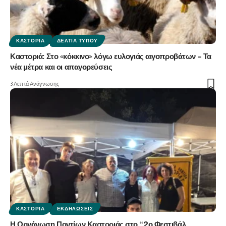
ΚΑΣΤΟΡΙΆ
ΔΕΛΤΊΑ ΤΎΠΟΥ
Καστοριά: Στο «κόκκινο» λόγω ευλογιάς αιγοπροβάτων – Τα
νέα μέτρα και οι απαγορεύσεις
3 Λεπτά Ανάγνωσης
ΚΑΣΤΟΡΙΆ
ΕΚΔΗΛΏΣΕΙΣ
Η Οργάνωση Ποντίων Καστοριάς στο “2ο Φεστιβάλ