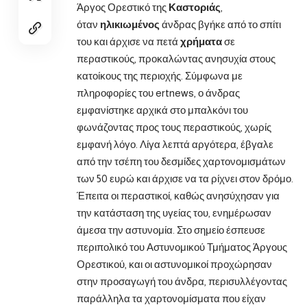
Άργος Ορεστικό της
Καστοριάς
,
όταν
ηλικιωμένος
άνδρας βγήκε από το σπίτι
του και άρχισε να πετά
χρήματα
σε
περαστικούς, προκαλώντας ανησυχία στους
κατοίκους της περιοχής. Σύμφωνα με
πληροφορίες του ertnews, ο άνδρας
εμφανίστηκε αρχικά στο μπαλκόνι του
φωνάζοντας προς τους περαστικούς, χωρίς
εμφανή λόγο. Λίγα λεπτά αργότερα, έβγαλε
από την τσέπη του δεσμίδες χαρτονομισμάτων
των 50 ευρώ και άρχισε να τα ρίχνει στον δρόμο.
Έπειτα οι περαστικοί, καθώς ανησύχησαν για
την κατάσταση της υγείας του, ενημέρωσαν
άμεσα την αστυνομία. Στο σημείο έσπευσε
περιπολικό του Αστυνομικού Τμήματος Άργους
Ορεστικού, και οι αστυνομικοί προχώρησαν
στην προσαγωγή του άνδρα, περισυλλέγοντας
παράλληλα τα χαρτονομίσματα που είχαν