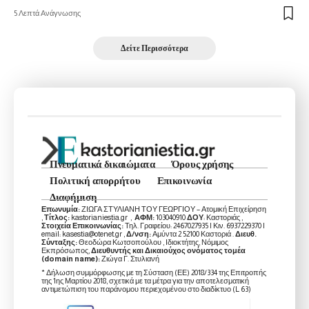
5 Λεπτά Ανάγνωσης
Δείτε Περισσότερα
Πνευματικά δικαιώματα
Όρους χρήσης
Πολιτική απορρήτου
Επικοινωνία
Διαφήμιση
Επωνυμία:
ΖΙΩΓΑ ΣΤΥΛΙΑΝΗ ΤΟΥ ΓΕΩΡΓΙΟΥ – Ατομική Επιχείρηση
,
Τίτλος:
kastorianiestia.gr ,
ΑΦΜ:
103040910
ΔΟΥ
: Καστοριάς ,
Στοιχεία Επικοινωνίας:
Τηλ. Γραφείου: 2467027935 | Κιν. 6937229370 |
email: kasestia@otenet.gr ,
Δ/νση:
Αμύντα 2 52100 Καστοριά .
Διευθ.
Σύνταξης:
Θεοδώρα Κωτσοπούλου , Ιδιοκτήτης, Νόμιμος
Εκπρόσωπος,
Διευθυντής και Δικαιούχος ονόματος τομέα
(domain name):
Ζιώγα Γ. Στυλιανή
* Δήλωση συμμόρφωσης με τη Σύσταση (ΕΕ) 2018/334 της Επιτροπής
της 1ης Μαρτίου 2018, σχετικά με τα μέτρα για την αποτελεσματική
αντιμετώπιση του παράνομου περιεχομένου στο διαδίκτυο (L 63)