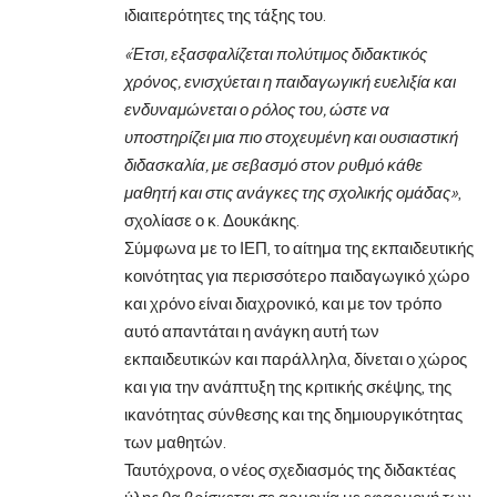
ιδιαιτερότητες της τάξης του.
«Έτσι, εξασφαλίζεται πολύτιμος διδακτικός
χρόνος, ενισχύεται η παιδαγωγική ευελιξία και
ενδυναμώνεται ο ρόλος του, ώστε να
υποστηρίζει μια πιο στοχευμένη και ουσιαστική
διδασκαλία, με σεβασμό στον ρυθμό κάθε
μαθητή και στις ανάγκες της σχολικής ομάδας»
,
σχολίασε ο κ. Δουκάκης.
Σύμφωνα με το ΙΕΠ, το αίτημα της εκπαιδευτικής
κοινότητας για περισσότερο παιδαγωγικό χώρο
και χρόνο είναι διαχρονικό, και με τον τρόπο
αυτό απαντάται η ανάγκη αυτή των
εκπαιδευτικών και παράλληλα, δίνεται ο χώρος
και για την ανάπτυξη της κριτικής σκέψης, της
ικανότητας σύνθεσης και της δημιουργικότητας
των μαθητών.
Ταυτόχρονα, ο νέος σχεδιασμός της διδακτέας