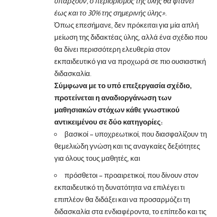
υπάρξουν, ο περιορισμός της ύλης θα φτάνει
έως και το 30% της σημερινής ύλης».
Όπως επεσήμανε, δεν πρόκειται για μία απλή
μείωση της διδακτέας ύλης, αλλά ένα σχέδιο που
θα δίνει περισσότερη ελευθερία στον
εκπαιδευτικό για να προχωρά σε πιο ουσιαστική
διδασκαλία.
Σύμφωνα με το υπό επεξεργασία σχέδιο,
προτείνεται η αναδιοργάνωση των
μαθησιακών στόχων κάθε γνωστικού
αντικειμένου σε δύο κατηγορίες:
βασικοί – υποχρεωτικοί, που διασφαλίζουν τη
θεμελιώδη γνώση και τις αναγκαίες δεξιότητες
για όλους τους μαθητές, και
πρόσθετοι – προαιρετικοί, που δίνουν στον
εκπαιδευτικό τη δυνατότητα να επιλέγει τι
επιπλέον θα διδάξει και να προσαρμόζει τη
διδασκαλία στα ενδιαφέροντα, το επίπεδο και τις