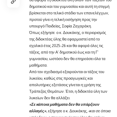
δημοτικού και του γυμνασίου και αυτή τη στιγμή
βρίσκεται στο τελικό στάδιο των επανελέγχων,
προτού γίνει η τελική εισήγηση προς την
υπουργό Παιδείας, Σοφία Ζαχαράκη.
Όπως εξήγησε ο κ. Δουκάκης, ο περιορισμός
της διδακτέας ύλης θα εφαρμοστεί από το
σχολικό έτος 2025-26 και θα αφορά όλες τις
τάξεις, από την Α’ δημοτικού έως και τη Γ’
γυμνασίου, ωστόσο δεν θα επηρεάσει όλα τα
μαθήματα.
Από τον σχεδιασμό εξαιρούνται οι τάξεις του
λυκείου, καθώς στις προαγωγικές και
απολυτήριες εξετάσεις γίνεται η χρήση της
Τράπεζας Θεμάτων. Έτσι, η διδακτέα ύλη των
λυκείων δεν θα αλλάξει.
«Σε κάποια μαθήματα δεν θα υπάρξουν
αλλαγές»,
εξήγησε ο κ. Δουκάκης
, «και σε όποια