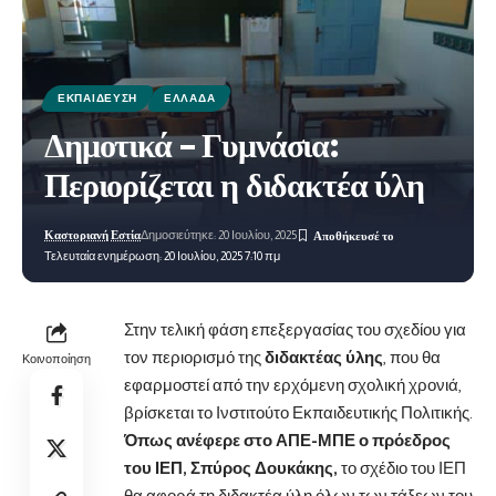
ΕΚΠΑΊΔΕΥΣΗ
ΕΛΛΆΔΑ
Δημοτικά – Γυμνάσια:
Περιορίζεται η διδακτέα ύλη
Καστοριανή Εστία
Δημοσιεύτηκε: 20 Ιουλίου, 2025
Τελευταία ενημέρωση: 20 Ιουλίου, 2025 7:10 πμ
Στην τελική φάση επεξεργασίας του σχεδίου για
τον περιορισμό της
διδακτέας ύλης
, που θα
Κοινοποίηση
εφαρμοστεί από την ερχόμενη σχολική χρονιά,
βρίσκεται το Ινστιτούτο Εκπαιδευτικής Πολιτικής.
Όπως ανέφερε στο ΑΠΕ-ΜΠΕ ο πρόεδρος
του ΙΕΠ, Σπύρος Δουκάκης,
το σχέδιο του ΙΕΠ
θα αφορά τη διδακτέα ύλη όλων των τάξεων του