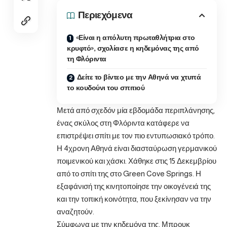
Περιεχόμενα
«Είναι η απόλυτη πρωταθλήτρια στο
κρυφτό», σχολίασε η κηδεμόνας της από
τη Φλόριντα
Δείτε το βίντεο με την Αθηνά να χτυπά
το κουδούνι του σπιτιού
Μετά από σχεδόν μία εβδομάδα περιπλάνησης,
ένας σκύλος στη Φλόριντα κατάφερε να
επιστρέψει σπίτι με τον πιο εντυπωσιακό τρόπο.
Η 4χρονη Αθηνά είναι διασταύρωση γερμανικού
ποιμενικού και χάσκι. Χάθηκε στις 15 Δεκεμβρίου
από το σπίτι της στο Green Cove Springs. Η
εξαφάνισή της κινητοποίησε την οικογένειά της
και την τοπική κοινότητα, που ξεκίνησαν να την
αναζητούν.
Σύμφωνα με την κηδεμόνα της, Μπρουκ