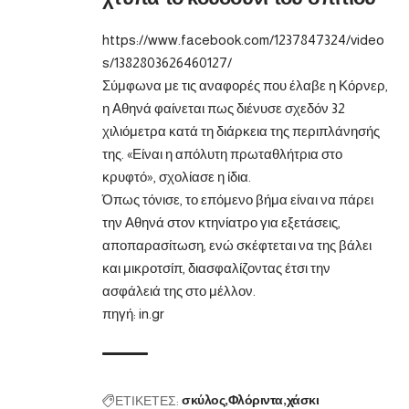
https://www.facebook.com/1237847324/video
s/1382803626460127/
Σύμφωνα με τις αναφορές που έλαβε η Κόρνερ,
η Αθηνά φαίνεται πως διένυσε σχεδόν 32
χιλιόμετρα κατά τη διάρκεια της περιπλάνησής
της. «Είναι η απόλυτη πρωταθλήτρια στο
κρυφτό», σχολίασε η ίδια.
Όπως τόνισε, το επόμενο βήμα είναι να πάρει
την Αθηνά στον κτηνίατρο για εξετάσεις,
αποπαρασίτωση, ενώ σκέφτεται να της βάλει
και μικροτσίπ, διασφαλίζοντας έτσι την
ασφάλειά της στο μέλλον.
πηγή:
in.gr
ΕΤΙΚΕΤΕΣ:
σκύλος
Φλόριντα
χάσκι