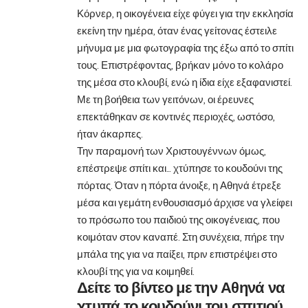
Κόρνερ, η οικογένεια είχε φύγει για την εκκλησία
εκείνη την ημέρα, όταν ένας γείτονας έστειλε
μήνυμα με μια φωτογραφία της έξω από το σπίτι
τους. Επιστρέφοντας, βρήκαν μόνο το κολάρο
της μέσα στο κλουβί, ενώ η ίδια είχε εξαφανιστεί.
Με τη βοήθεια των γειτόνων, οι έρευνες
επεκτάθηκαν σε κοντινές περιοχές, ωστόσο,
ήταν άκαρπες.
Την παραμονή των Χριστουγέννων όμως,
επέστρεψε σπίτι και… χτύπησε το κουδούνι της
πόρτας. Όταν η πόρτα άνοιξε, η Αθηνά έτρεξε
μέσα και γεμάτη ενθουσιασμό άρχισε να γλείφει
το πρόσωπο του παιδιού της οικογένειας, που
κοιμόταν στον καναπέ. Στη συνέχεια, πήρε την
μπάλα της για να παίξει, πριν επιστρέψει στο
κλουβί της για να κοιμηθεί.
Δείτε το βίντεο με την Αθηνά να
χτυπά το κουδούνι του σπιτιού