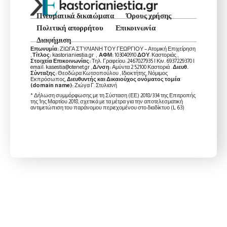
Πνευματικά δικαιώματα
Όρους χρήσης
Πολιτική απορρήτου
Επικοινωνία
Διαφήμιση
Επωνυμία:
ΖΙΩΓΑ ΣΤΥΛΙΑΝΗ ΤΟΥ ΓΕΩΡΓΙΟΥ – Ατομική Επιχείρηση
,
Τίτλος:
kastorianiestia.gr ,
ΑΦΜ:
103040910
ΔΟΥ
: Καστοριάς ,
Στοιχεία Επικοινωνίας:
Τηλ. Γραφείου: 2467027935 | Κιν. 6937229370 |
email: kasestia@otenet.gr ,
Δ/νση:
Αμύντα 2 52100 Καστοριά .
Διευθ.
Σύνταξης:
Θεοδώρα Κωτσοπούλου , Ιδιοκτήτης, Νόμιμος
Εκπρόσωπος,
Διευθυντής και Δικαιούχος ονόματος τομέα
(domain name):
Ζιώγα Γ. Στυλιανή
* Δήλωση συμμόρφωσης με τη Σύσταση (ΕΕ) 2018/334 της Επιτροπής
της 1ης Μαρτίου 2018, σχετικά με τα μέτρα για την αποτελεσματική
αντιμετώπιση του παράνομου περιεχομένου στο διαδίκτυο (L 63)