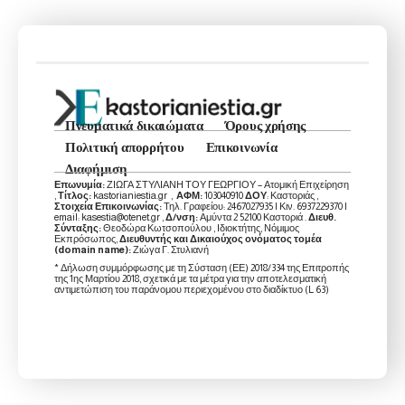
Πνευματικά δικαιώματα
Όρους χρήσης
Πολιτική απορρήτου
Επικοινωνία
Διαφήμιση
Επωνυμία:
ΖΙΩΓΑ ΣΤΥΛΙΑΝΗ ΤΟΥ ΓΕΩΡΓΙΟΥ – Ατομική Επιχείρηση
,
Τίτλος:
kastorianiestia.gr ,
ΑΦΜ:
103040910
ΔΟΥ
: Καστοριάς ,
Στοιχεία Επικοινωνίας:
Τηλ. Γραφείου: 2467027935 | Κιν. 6937229370 |
email: kasestia@otenet.gr ,
Δ/νση:
Αμύντα 2 52100 Καστοριά .
Διευθ.
Σύνταξης:
Θεοδώρα Κωτσοπούλου , Ιδιοκτήτης, Νόμιμος
Εκπρόσωπος,
Διευθυντής και Δικαιούχος ονόματος τομέα
(domain name):
Ζιώγα Γ. Στυλιανή
* Δήλωση συμμόρφωσης με τη Σύσταση (ΕΕ) 2018/334 της Επιτροπής
της 1ης Μαρτίου 2018, σχετικά με τα μέτρα για την αποτελεσματική
αντιμετώπιση του παράνομου περιεχομένου στο διαδίκτυο (L 63)