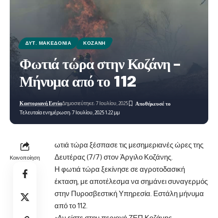
ΔΥΤ. ΜΑΚΕΔΟΝΊΑ
ΚΟΖΆΝΗ
Φωτιά τώρα στην Κοζάνη –
Μήνυμα από το 112
Καστοριανή Εστία
Δημοσιεύτηκε: 7 Ιουλίου, 2025
Τελευταία ενημέρωση: 7 Ιουλίου, 2025 1:22 μμ
ωτιά τώρα ξέσπασε τις μεσημεριανές ώρες της
Δευτέρας (7/7) στον Άργιλο Κοζάνης.
Κοινοποίηση
Η φωτιά τώρα ξεκίνησε σε αγροτοδασική
έκταση, με αποτέλεσμα να σημάνει συναγερμός
στην Πυροσβεστική Υπηρεσία. Εστάλη μήνυμα
από το 112.
«Αν είστε στην περιοχή ΖΕΠ Κοζάνης