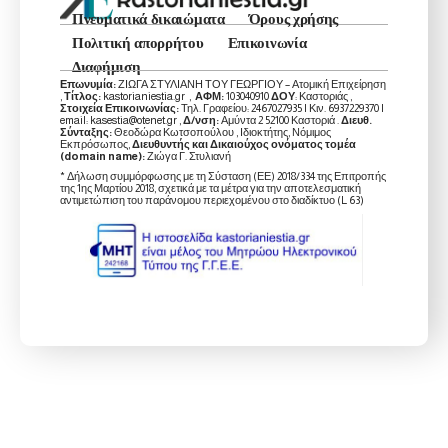
Πνευματικά δικαιώματα
Όρους χρήσης
Πολιτική απορρήτου
Επικοινωνία
Διαφήμιση
Επωνυμία:
ΖΙΩΓΑ ΣΤΥΛΙΑΝΗ ΤΟΥ ΓΕΩΡΓΙΟΥ – Ατομική Επιχείρηση
,
Τίτλος:
kastorianiestia.gr ,
ΑΦΜ:
103040910
ΔΟΥ
: Καστοριάς ,
Στοιχεία Επικοινωνίας:
Τηλ. Γραφείου: 2467027935 | Κιν. 6937229370 |
email: kasestia@otenet.gr ,
Δ/νση:
Αμύντα 2 52100 Καστοριά .
Διευθ.
Σύνταξης:
Θεοδώρα Κωτσοπούλου , Ιδιοκτήτης, Νόμιμος
Εκπρόσωπος,
Διευθυντής και Δικαιούχος ονόματος τομέα
(domain name):
Ζιώγα Γ. Στυλιανή
* Δήλωση συμμόρφωσης με τη Σύσταση (ΕΕ) 2018/334 της Επιτροπής
της 1ης Μαρτίου 2018, σχετικά με τα μέτρα για την αποτελεσματική
αντιμετώπιση του παράνομου περιεχομένου στο διαδίκτυο (L 63)