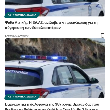
ΑΣΤΥΝΟΜΙΚΆ ΔΕΛΤΊΑ
Ψάθα Αττικής: Η ΕΛ.ΑΣ. ανέλαβε την προανάκριση για τη
σύγκρουση των δύο ελικοπτέρων
1 Λεπτά Ανάγνωσης
ΑΣΤΥΝΟΜΙΚΆ ΔΕΛΤΊΑ
Εξιχνιάστηκε η δολοφονία της 38χρονης Βρετανίδας που
βρέθηκε σε βαλίτσα στην Κυψέλη – Συνελήφθη 26χρονος