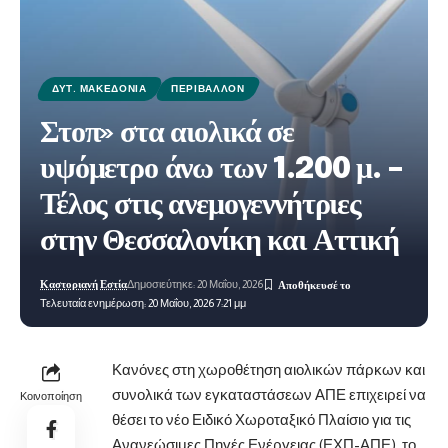
ΔΥΤ. ΜΑΚΕΔΟΝΊΑ
ΠΕΡΙΒΆΛΛΟΝ
Στοπ» στα αιολικά σε
υψόμετρο άνω των 1.200 μ. –
Τέλος στις ανεμογεννήτριες
στην Θεσσαλονίκη και Αττική
Καστοριανή Εστία
Δημοσιεύτηκε: 20 Μαΐου, 2026
Τελευταία ενημέρωση: 20 Μαΐου, 2026 7:21 μμ
Κανόνες στη χωροθέτηση αιολικών πάρκων και
συνολικά των εγκαταστάσεων ΑΠΕ επιχειρεί να
Κοινοποίηση
θέσει το νέο Ειδικό Χωροταξικό Πλαίσιο για τις
Ανανεώσιμες Πηγές Ενέργειας (ΕΧΠ-ΑΠΕ), το