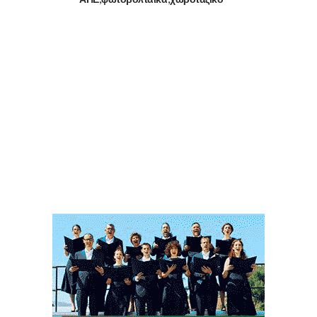
ΑΠΕ
φωτοβολταϊκά
χωροταξικό