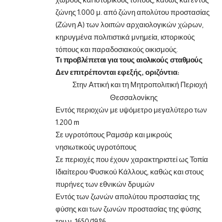
ζώνης 1.000 μ. από ζώνη απολύτου προστασίας
(Ζώνη Α) των λοιπών αρχαιολογικών χώρων,
κηρυγμένα πολιτιστικά μνημεία, ιστορικούς
τόπους και παραδοσιακούς οικισμούς.
Τι προβλέπεται για τους αιολικούς σταθμούς
Δεν επιτρέπονται εφεξής, οριζόντια:
Στην Αττική και τη Μητροπολιτική Περιοχή
Θεσσαλονίκης
Εντός περιοχών με υψόμετρο μεγαλύτερο των
1.200 m
Σε υγροτόπους Ραμσάρ και μικρούς
νησιωτικούς υγροτόπους
Σε περιοχές που έχουν χαρακτηριστεί ως Τοπία
Ιδιαίτερου Φυσικού Κάλλους, καθώς και στους
πυρήνες των εθνικών δρυμών
Εντός των ζωνών απολύτου προστασίας της
φύσης και των ζωνών προστασίας της φύσης
του ν. 1650/1986