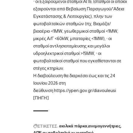
· οι Εξαιρούμενοι σταθμοί ΑΠΕ (σταθμοί οι οποίοι
εξαιρούνται από Βεβαίωση Παραγωγού/’Αδεια
Εγκατάστασης & Λειτουργίας), πλην των
φωτοβολταϊκών σταθμών (πχ. Βιομάζα/
βιοαέριο <1MW, γεωθερμικοί σταθμοί <1MW,
μικρές Α/Γ <60kW, μπαταρίες <1MW), · οι
σταθμοί αντλησιοταμίευσης και μεγάλοι
υδροηλεκτρικοί σταθμοί >15MW, · οι
φωτοβολταϊκοί σταθμοί που εγκαθίστανται σε
στέγες κτηρίων.
Η διαβούλευση θα διαρκέσει έως και τις 24
Ιουνίου 2026 στη
διεύθυνση
https://ypen.gov.gr/diavouleusi
[ΠΗΓΗ]
ΕΤΙΚΕΤΕΣ:
αιολικά πάρκα
ανεμογεννήτριες