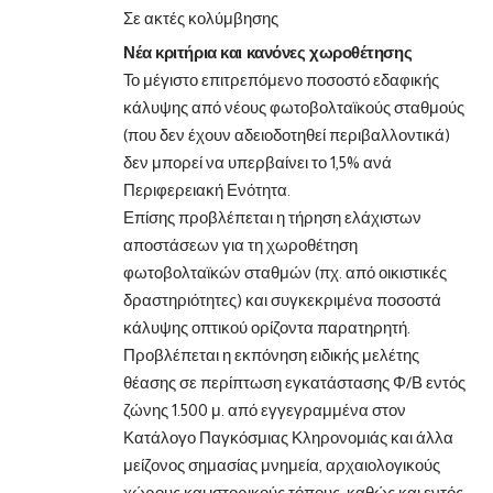
Σε ακτές κολύμβησης
Νέα κριτήρια και κανόνες χωροθέτησης
Το μέγιστο επιτρεπόμενο ποσοστό εδαφικής
κάλυψης από νέους φωτοβολταϊκούς σταθμούς
(που δεν έχουν αδειοδοτηθεί περιβαλλοντικά)
δεν μπορεί να υπερβαίνει το 1,5% ανά
Περιφερειακή Ενότητα.
Επίσης προβλέπεται η τήρηση ελάχιστων
αποστάσεων για τη χωροθέτηση
φωτοβολταϊκών σταθμών (πχ. από οικιστικές
δραστηριότητες) και συγκεκριμένα ποσοστά
κάλυψης οπτικού ορίζοντα παρατηρητή.
Προβλέπεται η εκπόνηση ειδικής μελέτης
θέασης σε περίπτωση εγκατάστασης Φ/Β εντός
ζώνης 1.500 μ. από εγγεγραμμένα στον
Κατάλογο Παγκόσμιας Κληρονομιάς και άλλα
μείζονος σημασίας μνημεία, αρχαιολογικούς
χώρους και ιστορικούς τόπους, καθώς και εντός