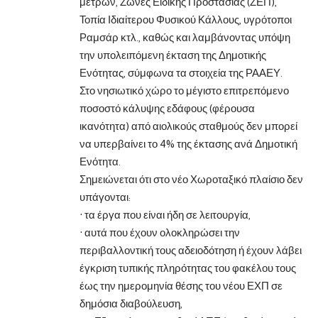
μέτρων, Ζώνες Ειδικής Προστασίας (ΖΕΠ),
Τοπία Ιδιαίτερου Φυσικού Κάλλους, υγρότοποι
Ραμσάρ κτλ., καθώς και λαμβάνοντας υπόψη
την υπολειπόμενη έκταση της Δημοτικής
Ενότητας, σύμφωνα τα στοιχεία της ΡΑΑΕΥ.
Στο νησιωτικό χώρο το μέγιστο επιτρεπόμενο
ποσοστό κάλυψης εδάφους (φέρουσα
ικανότητα) από αιολικούς σταθμούς δεν μπορεί
να υπερβαίνει το 4% της έκτασης ανά Δημοτική
Ενότητα.
Σημειώνεται ότι στο νέο Χωροταξικό πλαίσιο δεν
υπάγονται:
· τα έργα που είναι ήδη σε λειτουργία,
· αυτά που έχουν ολοκληρώσει την
περιβαλλοντική τους αδειοδότηση ή έχουν λάβει
έγκριση τυπικής πληρότητας του φακέλου τους
έως την ημερομηνία θέσης του νέου ΕΧΠ σε
δημόσια διαβούλευση,