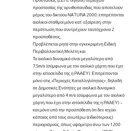
Προστασίας (ΖΕΠ), δηλαδή περιοχών
προστασίας της ορνιθοπανίδας που αποτελούν
μέρος του δικτύου NATURA 2000, επιτρέπονται
αιολικοί σταθμοί μόνο κατ’ εξαίρεση, στην
περίπτωση που συντρέχουν ταυτόχρονα 2
προϋποθέσεις:
Προβλέπεται ρητά στην εγκεκριμένη Ειδική
Περιβαλλοντική Μελέτη και
Το αιολικό δυναμικό είναι μεγαλύτερο από
7,5m/s (σύμφωνα με τον αιολικό χάρτη που έχει
στην ιστοσελίδα της η ΡΑΑΕΥ). Επιτρέπονται
μόνο στις «Περιοχές Καταλληλότητας», δηλαδή
σε Δημοτικές Ενότητες με αιολικό δυναμικό
μεγαλύτερο από 4 m/s (σύμφωνα με τον αιολικό
χάρτη που έχει στην ιστοσελίδα της η ΡΑΑΕΥ) –
και μόνο υπό την προϋπόθεση ότι δεν ισχύει
κάποιος από τους ανωτέρω (ειδικότερους)
περιορισμούς, όπως υψόμετρο άνω των 1.200