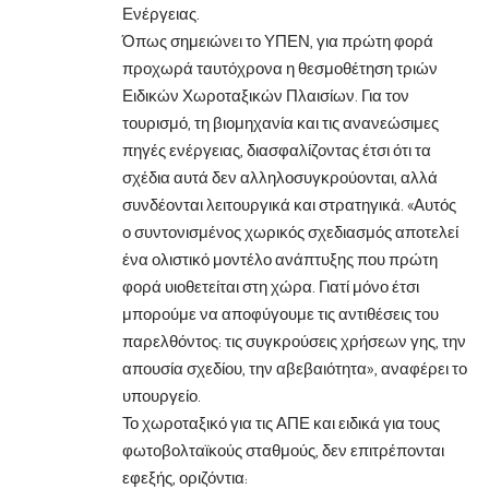
Ενέργειας.
Όπως σημειώνει το ΥΠΕΝ, για πρώτη φορά
προχωρά ταυτόχρονα η θεσμοθέτηση τριών
Ειδικών Χωροταξικών Πλαισίων. Για τον
τουρισμό, τη βιομηχανία και τις ανανεώσιμες
πηγές ενέργειας, διασφαλίζοντας έτσι ότι τα
σχέδια αυτά δεν αλληλοσυγκρούονται, αλλά
συνδέονται λειτουργικά και στρατηγικά. «Αυτός
ο συντονισμένος χωρικός σχεδιασμός αποτελεί
ένα ολιστικό μοντέλο ανάπτυξης που πρώτη
φορά υιοθετείται στη χώρα. Γιατί μόνο έτσι
μπορούμε να αποφύγουμε τις αντιθέσεις του
παρελθόντος: τις συγκρούσεις χρήσεων γης, την
απουσία σχεδίου, την αβεβαιότητα», αναφέρει το
υπουργείο.
Το χωροταξικό για τις ΑΠΕ και ειδικά για τους
φωτοβολταϊκούς σταθμούς, δεν επιτρέπονται
εφεξής, οριζόντια: