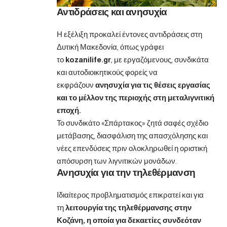
Αντιδράσεις και ανησυχία
Η εξέλιξη προκαλεί έντονες αντιδράσεις στη
Δυτική Μακεδονία, όπως γράφει
το
kozanilife.gr
, με εργαζόμενους, συνδικάτα
και αυτοδιοικητικούς φορείς να
εκφράζουν
ανησυχία για τις θέσεις εργασίας
και το μέλλον της περιοχής στη μεταλιγνιτική
εποχή.
Το συνδικάτο «Σπάρτακος» ζητά σαφές σχέδιο
μετάβασης, διασφάλιση της απασχόλησης και
νέες επενδύσεις πριν ολοκληρωθεί η οριστική
απόσυρση των λιγνιτικών μονάδων.
Ανησυχία για την τηλεθέρμανση
Ιδιαίτερος προβληματισμός επικρατεί και για
τη
λειτουργία της τηλεθέρμανσης στην
Κοζάνη, η οποία για δεκαετίες συνδεόταν