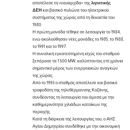
αποτέλεσε τη «ναυαρχίδα» της
λιγνιτικής
ΔΕΗ
και βασικό πυλώνα του ηλεκτρικού
συστήματος της χώρας από τη δεκαετία του
1980.
Η πρώτη μονάδα τέθηκε σε λειτουργία το 1984,
ενώ ακολούθησαν νέες μονάδες το 1985, το 1988,
το 1991 και το 1997.
Η συνολική εγκατεστημένη ισχύς του σταθμού
ξεπέρασε τα 1.500 MW, καλύπτοντας επί χρόνια
σημαντικό μέρος των ενεργειακών αναγκών
της χώρας.
Από το 1993 ο σταθμός αποτέλεσε και βασικό
τροφοδότη της τηλεθέρμανσης Κοζάνης,
συνδέοντας τη λειτουργία του άμεσα με την
καθημερινότητα χιλιάδων κατοίκων της
περιοχής.
Κατά τη διάρκεια της λειτουργίας του, ο ΑΗΣ
Αγίου Δημητρίου συνδέθηκε με την οικονομική