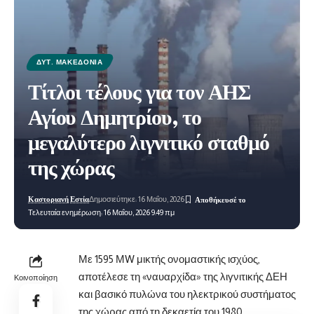
ΔΥΤ. ΜΑΚΕΔΟΝΊΑ
Τίτλοι τέλους για τον ΑΗΣ
Αγίου Δημητρίου, το
μεγαλύτερο λιγνιτικό σταθμό
της χώρας
Καστοριανή Εστία
Δημοσιεύτηκε: 16 Μαΐου, 2026
Τελευταία ενημέρωση: 16 Μαΐου, 2026 9:49 πμ
Με 1595 ΜW μικτής ονομαστικής ισχύος,
αποτέλεσε τη «ναυαρχίδα» της λιγνιτικής ΔΕΗ
Κοινοποίηση
και βασικό πυλώνα του ηλεκτρικού συστήματος
της χώρας από τη δεκαετία του 1980