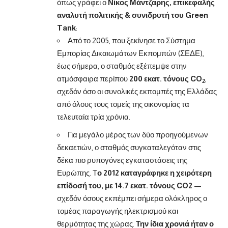
όπως
γράφει ο
Νίκος Μάντζαρης
, επικεφαλής
αναλυτή πολιτικής & συνιδρυτή του Green
Tank
:
Από το 2005, που ξεκίνησε το Σύστημα
Εμπορίας Δικαιωμάτων Εκπομπών (ΣΕΔΕ),
έως σήμερα, ο σταθμός εξέπεμψε στην
ατμόσφαιρα περίπου
200 εκατ. τόνους CO
,
2
σχεδόν όσο οι συνολικές εκπομπές της Ελλάδας
από όλους τους τομείς της οικονομίας τα
τελευταία τρία χρόνια.
Για μεγάλο μέρος των δύο προηγούμενων
δεκαετιών, ο σταθμός συγκαταλεγόταν στις
δέκα πιο ρυπογόνες εγκαταστάσεις της
Ευρώπης. Τ
ο 2012 καταγράφηκε η χειρότερη
επίδοσή του, με 14.7 εκατ. τόνους CO2
—
σχεδόν όσους εκπέμπει σήμερα ολόκληρος ο
τομέας παραγωγής ηλεκτρισμού και
θερμότητας της χώρας.
Την ίδια χρονιά ήταν ο