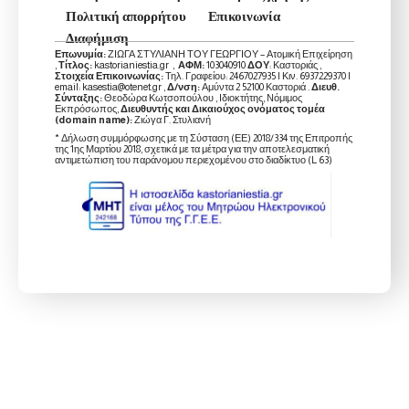
Πολιτική απορρήτου
Επικοινωνία
Διαφήμιση
Επωνυμία:
ΖΙΩΓΑ ΣΤΥΛΙΑΝΗ ΤΟΥ ΓΕΩΡΓΙΟΥ – Ατομική Επιχείρηση
,
Τίτλος:
kastorianiestia.gr ,
ΑΦΜ:
103040910
ΔΟΥ
: Καστοριάς ,
Στοιχεία Επικοινωνίας:
Τηλ. Γραφείου: 2467027935 | Κιν. 6937229370 |
email: kasestia@otenet.gr ,
Δ/νση:
Αμύντα 2 52100 Καστοριά .
Διευθ.
Σύνταξης:
Θεοδώρα Κωτσοπούλου , Ιδιοκτήτης, Νόμιμος
Εκπρόσωπος,
Διευθυντής και Δικαιούχος ονόματος τομέα
(domain name):
Ζιώγα Γ. Στυλιανή
* Δήλωση συμμόρφωσης με τη Σύσταση (ΕΕ) 2018/334 της Επιτροπής
της 1ης Μαρτίου 2018, σχετικά με τα μέτρα για την αποτελεσματική
αντιμετώπιση του παράνομου περιεχομένου στο διαδίκτυο (L 63)