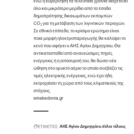
ενώ η κυβέρνηση τα τελευταία χρόνια διοχετεύει
όλο και μικρότερο μερίδιο από τα έσοδα
δημοπράτησης δικαιωμάτων εκπομπών
CO
για τη μετάβαση των λιγνιτικών περιοχών;
2
Σε εθνικό επίπεδο, το κρίσιμο ερώτημα είναι:
ποια μορφή ηλεκτροπαραγωγής θα καλύψει το
κενό που αφήνει ο ΑΗΣ Αγίου Δημητρίου; Θα
αντικατασταθεί από ανανεώσιμες πηγές
ενέργειας ή η απόσυρσή του, θα δώσει νέα
ώθηση στο ορυκτό αέριο το οποίο ανεβάζει τις
τιμές ηλεκτρικής ενέργειας, ενώ έχει ήδη
εκτροχιάσει τη χώρα από τους κλιματικούς της
στόχους;
emakedonia.gr
ΕΤΙΚΕΤΕΣ:
ΑΗΣ Αγίου Δημητρίου
τίτλοι τέλους