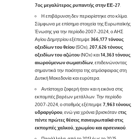
7ος μεγαλύτερος ρυπαντής στην ΕΕ-27
.
Η επιβάρυνση δεν περιορίστηκε στο κλίμα.
Σύμφωνα με επίσημα στοιχεία της Ευρωπαϊκής
Ένωσης για την περίοδο 2007-2024, ο ΑΗΣ
Αγίου Δημητρίου εξέπεμψε
366,177 τόνους
οξειδίων του θείου
(SOx),
207,626 τόνους
οξειδίων του αζώτου
(NOx) και
14,363 τόνους
αιωρούμενων σωματιδίων
, επιδεινώνοντας
σημαντικά την ποιότητα της ατμόσφαιρας στη
Δυτική Μακεδονία και ευρύτερα.
Αντίστοιχα ζοφερή ήταν και η εικόνα στις
εκπομπές βαρέων μετάλλων. Την περίοδο
2007-2024, ο σταθμός εξέπεμψε
7,963 τόνους
υδραργύρου
, ενώ για χρόνια βρισκόταν σ
τις
πέντε πρώτες θέσεις
πανευρωπαϊκά
στις
εκπομπές χαλκού, χρωμίου και αρσενικού
.
Παράλληλα, από το 2013 έως το 2025,