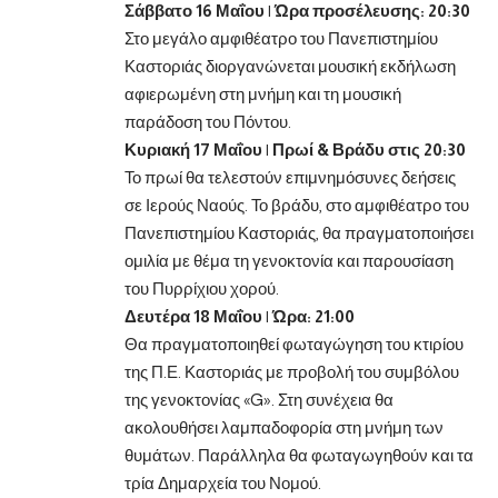
Σάββατο 16 Μαΐου | Ώρα προσέλευσης: 20:30
Στο μεγάλο αμφιθέατρο του Πανεπιστημίου
Καστοριάς διοργανώνεται μουσική εκδήλωση
αφιερωμένη στη μνήμη και τη μουσική
παράδοση του Πόντου.
Κυριακή 17 Μαΐου | Πρωί & Βράδυ στις 20:30
Το πρωί θα τελεστούν επιμνημόσυνες δεήσεις
σε Ιερούς Ναούς. Το βράδυ, στο αμφιθέατρο του
Πανεπιστημίου Καστοριάς, θα πραγματοποιήσει
ομιλία με θέμα τη γενοκτονία και παρουσίαση
του Πυρρίχιου χορού.
Δευτέρα 18 Μαΐου | Ώρα: 21:00
Θα πραγματοποιηθεί φωταγώγηση του κτιρίου
της Π.Ε. Καστοριάς με προβολή του συμβόλου
της γενοκτονίας «G». Στη συνέχεια θα
ακολουθήσει λαμπαδοφορία στη μνήμη των
θυμάτων. Παράλληλα θα φωταγωγηθούν και τα
τρία Δημαρχεία του Νομού.