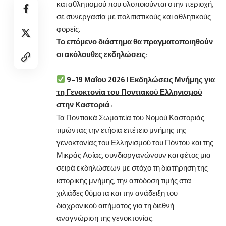
και αθλητισμού που υλοποιούνται στην περιοχή,
σε συνεργασία με πολιτιστικούς και αθλητικούς
φορείς.
Το επόμενο διάστημα θα πραγματοποιηθούν
οι ακόλουθες εκδηλώσεις:
9–19 Μαΐου 2026 | Εκδηλώσεις Μνήμης για
τη Γενοκτονία του Ποντιακού Ελληνισμού
στην Καστοριά :
Τα Ποντιακά Σωματεία του Νομού Καστοριάς,
τιμώντας την ετήσια επέτειο μνήμης της
γενοκτονίας του Ελληνισμού του Πόντου και της
Μικράς Ασίας, συνδιοργανώνουν και φέτος μια
σειρά εκδηλώσεων με στόχο τη διατήρηση της
ιστορικής μνήμης, την απόδοση τιμής στα
χιλιάδες θύματα και την ανάδειξη του
διαχρονικού αιτήματος για τη διεθνή
αναγνώριση της γενοκτονίας.