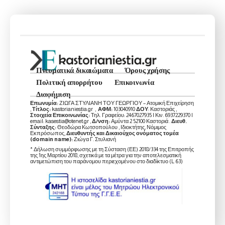
Πνευματικά δικαιώματα
Όρους χρήσης
Πολιτική απορρήτου
Επικοινωνία
Διαφήμιση
Επωνυμία:
ΖΙΩΓΑ ΣΤΥΛΙΑΝΗ ΤΟΥ ΓΕΩΡΓΙΟΥ – Ατομική Επιχείρηση
,
Τίτλος:
kastorianiestia.gr ,
ΑΦΜ:
103040910
ΔΟΥ
: Καστοριάς ,
Στοιχεία Επικοινωνίας:
Τηλ. Γραφείου: 2467027935 | Κιν. 6937229370 |
email: kasestia@otenet.gr ,
Δ/νση:
Αμύντα 2 52100 Καστοριά .
Διευθ.
Σύνταξης:
Θεοδώρα Κωτσοπούλου , Ιδιοκτήτης, Νόμιμος
Εκπρόσωπος,
Διευθυντής και Δικαιούχος ονόματος τομέα
(domain name):
Ζιώγα Γ. Στυλιανή
* Δήλωση συμμόρφωσης με τη Σύσταση (ΕΕ) 2018/334 της Επιτροπής
της 1ης Μαρτίου 2018, σχετικά με τα μέτρα για την αποτελεσματική
αντιμετώπιση του παράνομου περιεχομένου στο διαδίκτυο (L 63)