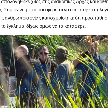
απολογήθηκε χθες στις ανακριτικές Αρχές και κρί
. Σύμφωνα με τα όσα φέρεται να είπε στην απολογί
ης ανθρωποκτονίας και ισχυρίστηκε ότι προσπάθησ
το έγκλημα, δίχως όμως να τα καταφέρει.