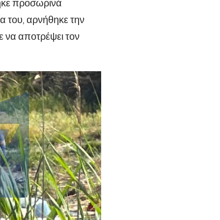
θηκε προσωρινά
α του, αρνήθηκε την
ε να αποτρέψει τον