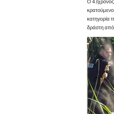
Ο 43χρονος 
κρατούμενος
κατηγορία τ
δράστη από 