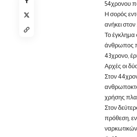
54χρονου π
Η σορός εντ
ανήκει στο
Το έγκλημα 
άνθρωπος πο
43χρονο, έρ
Αρχές οι δύ
Στον 44χρον
ανθρωποκτο
χρήσης πλασ
Στον δεύτερ
πρόθεση, ε
ναρκωτικών 