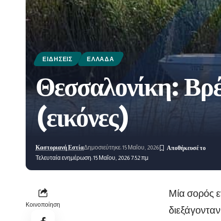
ΕΙΔΉΣΕΙΣ
ΕΛΛΆΔΑ
Θεσσαλονίκη: Βρέ
(εικόνες)
Καστοριανή Εστία
Δημοσιεύτηκε: 15 Μαΐου, 2026
Τελευταία ενημέρωση: 15 Μαΐου, 2026 7:52 πμ
Μία σορός ε
Κοινοποίηση
διεξάγονταν