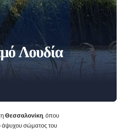
αμό Λουδία
τη
Θεσσαλονίκη
, όπου
του άψυχου σώματος του