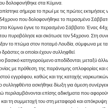
ου δολοφονήθηκε στα Κύμινα.
οπίστηκε σήμερα το πρωί με τις πρώτες εκτιμήσει
ν 54χρονο που δολοφονήθηκε το περασμένο Σάββατο
στα Κύμινα έγινε το περασμένο Σάββατο. Ένας 44χρ
υ πυροβόλησε και σκότωσε τον 54χρονο. Στη συνέχ
ιξαν το πτώμα στον ποταμό Λουδία, σύμφωνα με τα 
ο δράστες οι οποίοι έχουν συλληφθεί.
ο βασικό κατηγορούμενο αποδίδονται, μεταξύ άλλω
νίας με πρόθεση, της παράνομης οπλοφορίας και 
τού εγγράφου, καθώς και της κατοχής ναρκωτικών 
ο συλληφθέντα ασκήθηκε δίωξη για άμεση συνέργε
νώ περιλαμβάνονται επίσης αδικήματα που αφορού
και τη συμμετοχή του στη μεταφορά και απόκρυψη 