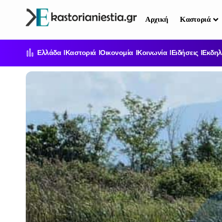
Αρχική
Καστοριά
Ελλάδα
Καστοριά
Οικονομία
Κοινωνία
Ειδήσεις
Εκδηλ