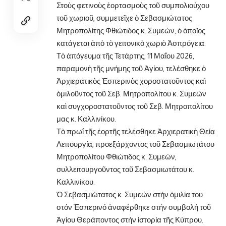
Στοὺς φετινοὺς ἑορτασμοὺς τοῦ συμπολιούχου
τοῦ χωριοῦ, συμμετεῖχε ὁ Σεβασμιώτατος
Μητροπολίτης Φθιώτιδος κ. Συμεών, ὁ ὁποῖος
κατάγεται ἀπὸ τὸ γειτονικὸ χωριὸ Ἀσπρόγεια.
Τὸ ἀπόγευμα τῆς Τετάρτης, 11 Μαΐου 2026,
παραμονὴ τῆς μνήμης τοῦ Ἁγίου, τελέσθηκε ὁ
Ἀρχιερατικὸς Ἑσπερινὸς χοροστατοῦντος καὶ
ὁμιλοῦντος τοῦ Σεβ. Μητροπολίτου κ. Συμεών
καὶ συγχοροστατοῦντος τοῦ Σεβ. Μητροπολίτου
μας κ. Καλλινίκου.
Τὸ πρωΐ τῆς ἑορτῆς τελέσθηκε Ἀρχιερατικὴ Θεία
Λειτουργία, προεξάρχοντος τοῦ Σεβασμιωτάτου
Μητροπολίτου Φθιώτιδος κ. Συμεών,
συλλειτουργοῦντος τοῦ Σεβασμιωτάτου κ.
Καλλινίκου.
Ὁ Σεβασμιώτατος κ. Συμεών στήν ὁμιλία του
στόν Ἑσπερινό ἀναφέρθηκε στήν συμβολή τοῦ
Ἁγίου Θεράποντος στήν ἱστορία τῆς Κύπρου.