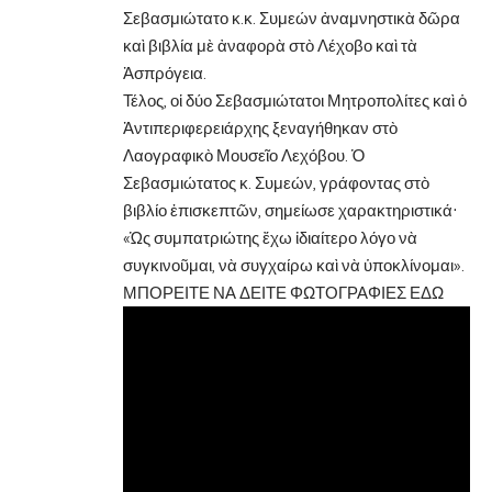
Σεβασμιώτατο κ.κ. Συμεών ἀναμνηστικὰ δῶρα
καὶ βιβλία μὲ ἀναφορὰ στὸ Λέχοβο καὶ τὰ
Ἀσπρόγεια.
Τέλος, οἱ δύο Σεβασμιώτατοι Μητροπολίτες καὶ ὁ
Ἀντιπεριφερειάρχης ξεναγήθηκαν στὸ
Λαογραφικὸ Μουσεῖο Λεχόβου. Ὁ
Σεβασμιώτατος κ. Συμεών, γράφοντας στὸ
βιβλίο ἐπισκεπτῶν, σημείωσε χαρακτηριστικά·
«Ὡς συμπατριώτης ἔχω ἰδιαίτερο λόγο νὰ
συγκινοῦμαι, νὰ συγχαίρω καὶ νὰ ὑποκλίνομαι».
ΜΠΟΡΕΙΤΕ ΝΑ ΔΕΙΤΕ ΦΩΤΟΓΡΑΦΙΕΣ ΕΔΩ