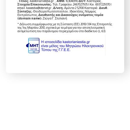
,
Τίτλος:
kastorianiestia.gr ,
ΑΦΜ:
103040910
ΔΟΥ
: Καστοριάς ,
Στοιχεία Επικοινωνίας:
Τηλ. Γραφείου: 2467027935 | Κιν. 6937229370 |
email: kasestia@otenet.gr ,
Δ/νση:
Αμύντα 2 52100 Καστοριά .
Διευθ.
Σύνταξης:
Θεοδώρα Κωτσοπούλου , Ιδιοκτήτης, Νόμιμος
Εκπρόσωπος,
Διευθυντής και Δικαιούχος ονόματος τομέα
(domain name):
Ζιώγα Γ. Στυλιανή
* Δήλωση συμμόρφωσης με τη Σύσταση (ΕΕ) 2018/334 της Επιτροπής
της 1ης Μαρτίου 2018, σχετικά με τα μέτρα για την αποτελεσματική
αντιμετώπιση του παράνομου περιεχομένου στο διαδίκτυο (L 63)