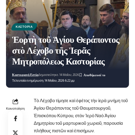
ΚΑΣΤΟΡΙΆ
Ἑορτὴ τοῦ Ἁγίου Θεράποντος
στὸ Λέχοβο τῆς Ἱερᾶς
Μητροπόλεως Καστορίας
Καστοριανή Εστία
Δημοσιεύτηκε: 14 Μαΐου, 2026
Τελευταία ενημέρωση: 14 Μαΐου, 2026 6:22 μμ
Τὸ Λέχοβο τίμησε καὶ ἐφέτος τὴν ἱερὰ μνήμη τοῦ
Ἁγίου Θεράποντος τοῦ Θαυματουργοῦ,
Κοινοποίηση
Ἐπισκόπου Κύπρου, στὸν Ἱερὸ Ναὸ Ἁγίου
Δημητρίου τοῦ μαρτυρικοῦ χωριοῦ, παρουσία
πλήθους πιστῶν καὶ ἐπισήμων.