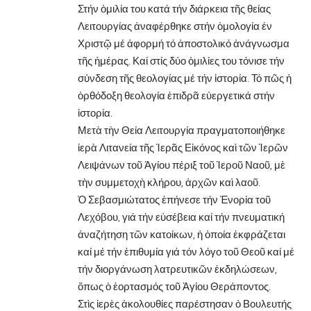
Στήν ὁμιλία του κατά τήν διάρκεια τῆς θείας
Λειτουργίας ἀναφέρθηκε στήν ὁμολογία ἐν
Χριστῷ μέ ἀφορμή τό ἀποστολικό ἀνάγνωσμα
τῆς ἡμέρας. Καί στίς δύο ὁμιλίες του τόνισε τήν
σύνδεση τῆς θεολογίας μέ τήν ἱστορία. Τό πῶς ἡ
ὀρθόδοξη θεολογία ἐπιδρᾶ εὐεργετικά στήν
ἱστορία.
Μετὰ τὴν Θεία Λειτουργία πραγματοποιήθηκε
ἱερὰ Λιτανεία τῆς Ἱερᾶς Εἰκόνος καὶ τῶν Ἱερῶν
Λειψάνων τοῦ Ἁγίου πέριξ τοῦ Ἱεροῦ Ναοῦ, μὲ
τὴν συμμετοχὴ κλήρου, ἀρχῶν καὶ λαοῦ.
Ὁ Σεβασμιώτατος ἐπήνεσε τήν Ἐνορία τοῦ
Λεχόβου, γιά τήν εὐσέβεια καί τήν πνευματική
ἀναζήτηση τῶν κατοίκων, ἡ ὁποία ἐκφράζεται
καί μέ τήν ἐπιθυμία γιά τόν λόγο τοῦ Θεοῦ καί μέ
τήν διοργάνωση λατρευτικῶν ἐκδηλώσεων,
ὅπως ὁ ἑορτασμός τοῦ Ἁγίου Θεράποντος.
Στὶς ἱερὲς ἀκολουθίες παρέστησαν ὁ Βουλευτής