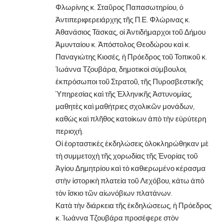
Φλωρίνης κ. Σταῦρος Παπασωτηρίου, ὁ
Ἀντιπεριφερειάρχης τῆς Π.Ε. Φλώρινας κ.
Ἀθανάσιος Τάσκας, οἱ Ἀντιδήμαρχοι τοῦ Δήμου
Ἀμυνταίου κ. Ἀπόστολος Θεοδώρου καὶ κ.
Παναγιώτης Κιοσές, ἡ Πρόεδρος τοῦ Τοπικοῦ κ.
Ἰωάννα Τζουβάρα, δημοτικοὶ σύμβουλοι,
ἐκπρόσωποι τοῦ Στρατοῦ, τῆς Πυροσβεστικῆς
Ὑπηρεσίας καὶ τῆς Ἑλληνικῆς Ἀστυνομίας,
μαθητὲς καὶ μαθήτριες σχολικῶν μονάδων,
καθὼς καὶ πλῆθος κατοίκων ἀπὸ τὴν εὐρύτερη
περιοχή.
Οἱ ἐορταστικὲς ἐκδηλώσεις ὁλοκληρώθηκαν μὲ
τὴ συμμετοχὴ τῆς χορωδίας τῆς Ἐνορίας τοῦ
Ἁγίου Δημητρίου καὶ τὸ καθιερωμένο κέρασμα
στὴν ἱστορικὴ πλατεία τοῦ Λεχόβου, κάτω ἀπὸ
τὸν ἴσκιο τῶν αἰωνόβιων πλατάνων.
Κατὰ τὴν διάρκεια τῆς ἐκδηλώσεως, ἡ Πρόεδρος
κ. Ἰωάννα Τζουβάρα προσέφερε στὸν