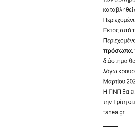
καταβληθεί 
Περιεχομένο
Εκτός από τ
Περιεχομέν
πρόσωπα, π
διάστημα θ
λόγω κρουσμ
Μαρτίου 202
Η ΠΝΠ θα ει
την Τρίτη σ
tanea.gr