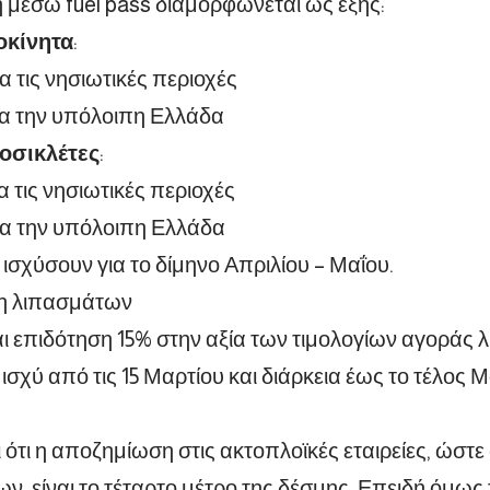
 μέσω fuel pass διαμορφώνεται ως εξής:
τοκίνητα
:
α τις νησιωτικές περιοχές
ια την υπόλοιπη Ελλάδα
τοσικλέτες
:
α τις νησιωτικές περιοχές
ια την υπόλοιπη Ελλάδα
 ισχύσουν για το δίμηνο Απριλίου – Μαΐου.
ση λιπασμάτων
 επιδότηση 15% στην αξία των τιμολογίων αγοράς 
ισχύ από τις 15 Μαρτίου και διάρκεια έως το τέλος Μ
 ότι η αποζημίωση στις ακτοπλοϊκές εταιρείες, ώστε
ίων, είναι το τέταρτο μέτρο της δέσμης. Επειδή όμως