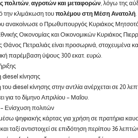
ης πολιτών
,
αγροτών και μεταφορών
, λόγω της αύ
ό την κλιμάκωση του
πολέμου στη Μέση Ανατολή
.
υ ανακοίνωσε ο Πρωθυπουργός Κυριάκος Μητσοτάκη
νικής Οικονομίας και Οικονομικών Κυριάκος Πιερρ
 Θάνος Πετραλιάς είναι προσωρινά, στοχευμένα κα
ική παρέμβαση ύψους 300 εκατ. ευρώ.
ήριξης
 diesel κίνησης
 του diesel κίνησης στην αντλία ανέρχεται σε 20 λε
ει για το δίμηνο Απριλίου – Μαΐου.
s – Ενίσχυση πολιτών
 μέσω ψηφιακής κάρτας για χρήση σε πρατήρια καυ
αι ταξί αντιστοιχεί σε επιδότηση περίπου 36 λεπτών